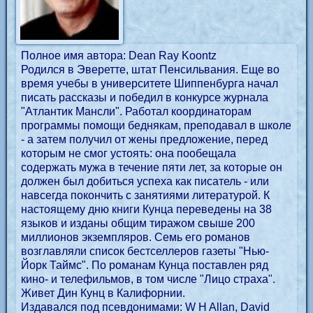
Полное имя автора: Dean Ray Koontz
Родился в Эверетте, штат Пенсильвания. Еще во
время учебы в университете Шиппенбурга начал
писать рассказы и победил в конкурсе журнала
"Атлантик Мансли". Работал координаторам
программы помощи беднякам, преподавал в школе
- а затем получил от жены предложение, перед
которым не смог устоять: она пообещала
содержать мужа в течение пяти лет, за которые он
должен был добиться успеха как писатель - или
навсегда покончить с занятиями литературой. К
настоящему дню книги Кунца переведены на 38
языков и изданы общим тиражом свыше 200
миллионов экземпляров. Семь его романов
возглавляли список бестселлеров газеты "Нью-
Йорк Таймс". По романам Кунца поставлен ряд
кино- и телефильмов, в том числе "Лицо страха".
Живет Дин Кунц в Калифорнии.
Издавался под псевдонимами: W H Allan, David