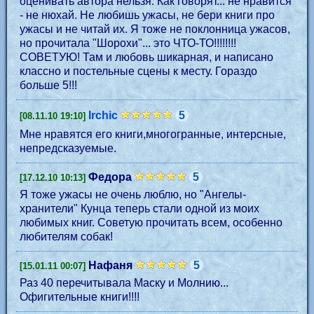
оценивать автора нельзя. Как говорят... не нравится
- не нюхай. Не любишь ужасы, не бери книги про
ужасы и не читай их. Я тоже не поклонница ужасов,
но прочитала "Шорохи"... это ЧТО-ТО!!!!!!!!
СОВЕТУЮ! Там и любовь шикарная, и написано
классно и постельные сцены к месту. Гораздо
больше 5!!!
Irchic
5
[08.11.10 19:10]
Мне нравятся его книги,многогранные, интерсные,
непредсказуемые.
Федора
5
[17.12.10 10:13]
Я тоже ужасы не очень люблю, но "Ангелы-
хранители" Кунца теперь стали одной из моих
любимых книг. Советую прочитать всем, особенно
любителям собак!
Нафаня
5
[15.01.11 00:07]
Раз 40 перечитывала Маску и Молнию...
Офигительные книги!!!!