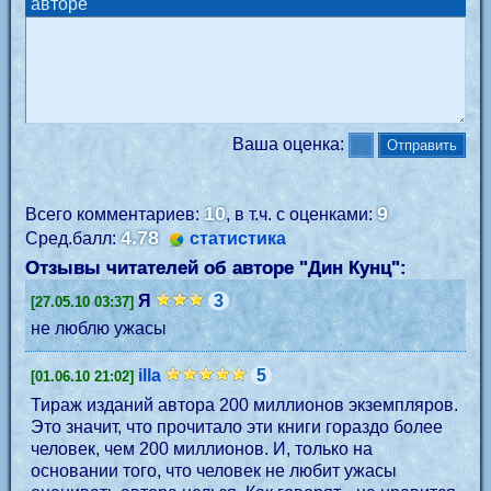
авторе
Ваша оценка:
10
9
Всего комментариев:
, в т.ч. с оценками:
4.78
Сред.балл:
статистика
Отзывы читателей об авторе "
Дин Кунц
":
Я
3
[27.05.10 03:37]
не люблю ужасы
illa
5
[01.06.10 21:02]
Тираж изданий автора 200 миллионов экземпляров.
Это значит, что прочитало эти книги гораздо более
человек, чем 200 миллионов. И, только на
основании того, что человек не любит ужасы