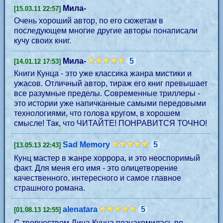
Мила-
[15.03.11 22:57]
Очень хороший автор, по его сюжетам в
последующем многие другие авторы понаписали
кучу своих книг.
Мила-
5
[14.01.12 17:53]
Книги Кунца - это уже классика жанра мистики и
ужасов. Отличный автор, тираж его книг превышает
все разумные пределы. Современные триллеры -
это истории уже напичканные самыми передовыми
технологиями, что голова кругом, в хорошем
смысле! Так, что ЧИТАЙТЕ! ПОНРАВИТСЯ ТОЧНО!
Sad Memory
5
[13.05.13 22:43]
Кунц мастер в жанре хоррора, и это неоспоримый
факт. Для меня его имя - это олицетворение
качественного, интересного и самое главное
страшного романа.
alenatara
5
[01.08.13 12:55]
С творчеством Дина Кунца познакомилась по