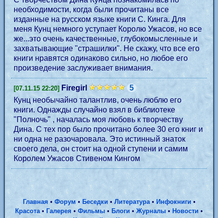
необходимости, когда были прочитаны все
изданные на русском языке книги С. Кинга. Для
меня Кунц немного уступает Королю Ужасов, но все
же...это очень качественные, глубокомысленные и
захватывающие "страшилки". Не скажу, что все его
книги нравятся одинаково сильно, но любое его
произведение заслуживает внимания.
Firegirl
5
[07.11.15 22:20]
Кунц необычайно талантлив, очень люблю его
книги. Однажды случайно взял в библиотеке
"Полночь" , началась моя любовь к творчеству
Дина. С тех пор было прочитано более 30 его книг и
ни одна не разочаровала. Это истинный знаток
своего дела, он стоит на одной ступени и самим
Королем Ужасов Стивеном Кингом
Главная
•
Форум
•
Беседки
•
Литература
•
Инфокниги
•
Красота
•
Галерея
•
Фильмы
•
Блоги
•
Журналы
•
Новости
•