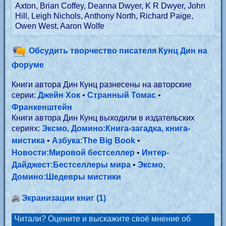
Axton, Brian Coffey, Deanna Dwyer, K R Dwyer, John
Hill, Leigh Nichols, Anthony North, Richard Paige,
Owen West, Aaron Wolfe
Обсудить творчество писателя Кунц Дин на
форуме
Книги автора Дин Кунц разнесены на авторские
серии:
Джейн Хок
•
Странный Томас
•
Франкенштейн
Книги автора Дин Кунц выходили в издательских
сериях:
Эксмо, Домино:Книга-загадка, книга-
мистика
•
Азбука:The Big Book
•
Новости:Мировой бестселлер
•
Интер-
Дайджест:Бестселлеры мира
•
Эксмо,
Домино:Шедевры мистики
Экранизации книг (1)
Читали? Оцените и выскажите своё мнение об