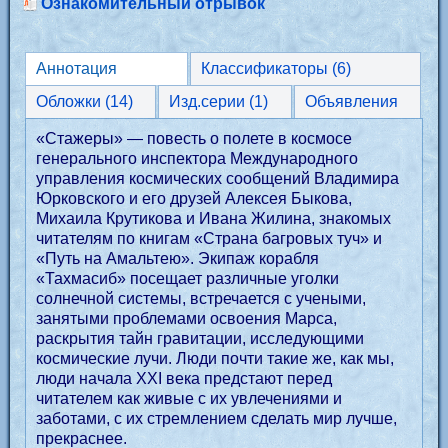
Ознакомительный отрывок
Аннотация
Классификаторы (6)
Обложки (14)
Изд.серии (1)
Объявления
«Стажеры» — повесть о полете в космосе
генерального инспектора Международного
управления космических сообщений Владимира
Юрковского и его друзей Алексея Быкова,
Михаила Крутикова и Ивана Жилина, знакомых
читателям по книгам «Страна багровых туч» и
«Путь на Амальтею». Экипаж корабля
«Тахмасиб» посещает различные уголки
солнечной системы, встречается с учеными,
занятыми проблемами освоения Марса,
раскрытия тайн гравитации, исследующими
космические лучи. Люди почти такие же, как мы,
люди начала XXI века предстают перед
читателем как живые с их увлечениями и
заботами, с их стремлением сделать мир лучше,
прекраснее.