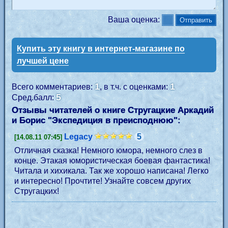
Ваша оценка:
Купить эту книгу в интернет-магазине по
лучшей цене
1
1
Всего комментариев:
, в т.ч. с оценками:
5
Сред.балл:
Отзывы читателей о книге Стругацкие Аркадий
и Борис "
Экспедиция в преисподнюю
":
Legacy
5
[14.08.11 07:45]
Отличная сказка! Немного юмора, немного слез в
конце. Этакая юмористическая боевая фантастика!
Читала и хихикала. Так же хорошо написана! Легко
и интересно! Прочтите! Узнайте совсем других
Стругацких!