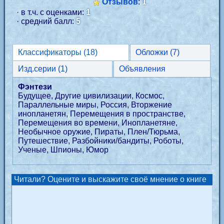
Отзывов
:
1
· в т.ч. с оценками:
1
· средний балл:
5
Классификаторы (18)
Обложки (7)
Изд.серии (1)
Объявления
Фэнтези
Будущее, Другие цивилизации, Космос,
Параллельные миры, Россия, Вторжение
инопланетян, Перемещения в пространстве,
Перемещения во времени, Инопланетяне,
Необычное оружие, Пираты, Плен/Тюрьма,
Путешествие, Разбойники/бандиты, Роботы,
Ученые, Шпионы, Юмор
Читали? Оцените и выскажите своё мнение о книге