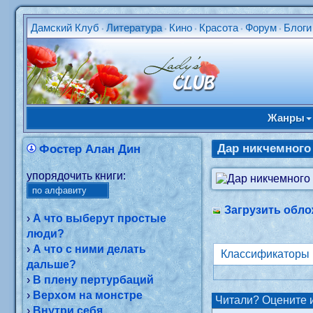
Дамский Клуб
Литература
Кино
Красота
Форум
Блоги
•
•
•
•
•
Жанры
Дар никчемного
Фостер Алан Дин
упорядочить книги:
Загрузить обло
›
А что выберут простые
люди?
›
А что с ними делать
Классификаторы
дальше?
›
В плену пертурбаций
›
Верхом на монстре
Читали? Оцените и
›
Внутри себя