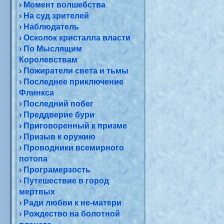
›
Момент волшебства
›
На суд зрителей
›
Наблюдатель
›
Осколок кристалла власти
›
По Мыслящим
Королевствам
›
Пожиратели света и тьмы
›
Последнее приключение
Флинкса
›
Последний побег
›
Преддверие бури
›
Приговоренный к призме
›
Призыв к оружию
›
Проводники всемирного
потопа
›
Програмерзость
›
Путешествие в город
мертвых
›
Ради любви к не-матери
›
Рождество на болотной