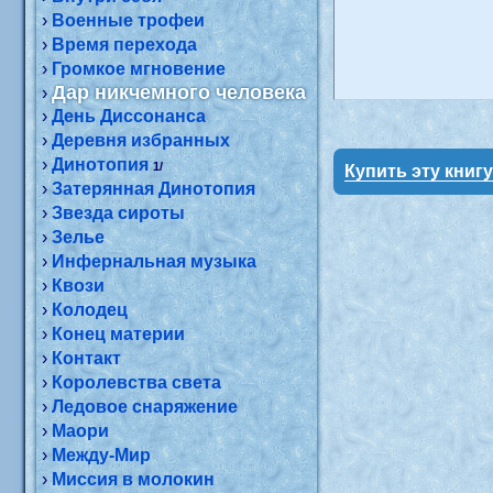
›
Военные трофеи
›
Время перехода
›
Громкое мгновение
Дар никчемного человека
›
›
День Диссонанса
›
Деревня избранных
›
Динотопия
1/
Купить эту книг
›
Затерянная Динотопия
›
Звезда сироты
›
Зелье
›
Инфернальная музыка
›
Квози
›
Колодец
›
Конец материи
›
Контакт
›
Королевства света
›
Ледовое снаряжение
›
Маори
›
Между-Мир
›
Миссия в молокин