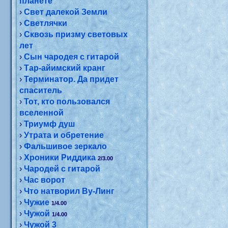
планете
›
Свет далекой Земли
›
Светлячки
›
Сквозь призму световых
лет
›
Сын чародея с гитарой
›
Тар-айимский кранг
›
Терминатор. Да придет
спаситель
›
Тот, кто пользовался
вселенной
›
Триумф душ
›
Утрата и обретение
›
Фальшивое зеркало
›
Хроники Риддика
2/3.00
›
Чародей с гитарой
›
Час ворот
›
Что натворил Ву-Линг
›
Чужие
1/4.00
›
Чужой
1/4.00
›
Чужой 3