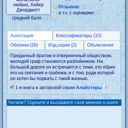
Отзывов
:
20
· в т.ч. с оценками:
19
· средний балл:
4.16
Аннотация
Классификаторы (10)
Обложки (26)
Изд.серии (2)
Объявления
Преданный братом и отверженный обществом,
молодой граф становится разбойником. На
большой дороге он встречается с теми, кто обрек
его на скитания и грабежи, и с тою, ради которой
он хотел бы порвать с такой жизнью.
1-я книга в авторской серии
Алайстеры
Читали? Оцените и выскажите своё мнение о книге