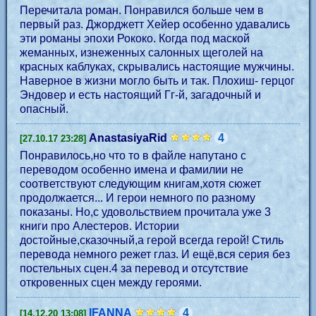
Перечитала роман. Понравился больше чем в
первый раз. Джорджетт Хейер особенно удавались
эти романы эпохи Рококо. Когда под маской
жеманных, изнеженных салонных щеголей на
красных каблуках, скрывались настоящие мужчины.
Наверное в жизни могло быть и так. Плохиш- герцог
Эндовер и есть настоящий Гг-й, загадочный и
опасный.
AnastasiyaRid
4
[27.10.17 23:28]
Понравилось,но что то в файле напутано с
переводом особенно имена и фамилии не
соответствуют следующим книгам,хотя сюжет
продолжается... И герои немного по разному
показаны. Но,с удовольствием прочитала уже 3
книги про Алестеров. Истории
достойные,сказочный,а герой всегда герой! Стиль
перевода немного режет глаз. И ещё,вся серия без
постельных сцен.4 за перевод и отсутствие
откровенных сцен между героями.
IFANNA
4
[14.12.20 13:08]