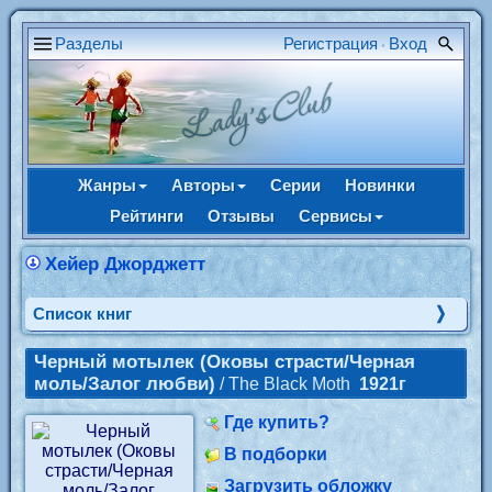
Разделы
Регистрация
Вход
•
Жанры
Авторы
Серии
Новинки
Рейтинги
Отзывы
Сервисы
Хейер Джорджетт
Cписок книг
Черный мотылек (Оковы страсти/Черная
моль/Залог любви)
/ The Black Moth
1921г
Где купить?
В подборки
Загрузить обложку