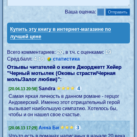
Ваша оценка:
Купить эту книгу в интернет-магазине по
лучшей цене
20
19
Всего комментариев:
, в т.ч. с оценками:
4.16
Сред.балл:
статистика
Отзывы читателей о книге Джорджетт Хейер
"
Черный мотылек (Оковы страсти/Черная
моль/Залог любви)
":
Sandra
4
[20.04.13 20:58]
Самая яркая личность в данном романе - герцог
Андоверский. Именно этот отрицательный герой
вызывает наибольшую симпатию. Хотелось бы,
чтобы и он нашел свое счастье.
Анна Би
3
[20.08.13 17:29]
Что-то есть в романах написаных в начале 20 века,