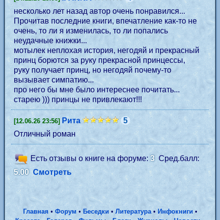
несколько лет назад автор очень понравился...
Прочитав последние книги, впечатление как-то не
очень, то ли я изменилась, то ли попались
неудачные книжки...
мотылек неплохая история, негодяй и прекрасный
принц борются за руку прекрасной принцессы,
руку получает принц, но негодяй почему-то
вызывает симпатию...
про него бы мне было интереснее почитать...
старею ))) принцы не привлекают!!!
Рита
5
[12.06.26 23:56]
Отличный роман
Есть отзывы о книге на форуме:
3
Сред.балл:
5.00
Смотреть
Главная
•
Форум
•
Беседки
•
Литература
•
Инфокниги
•