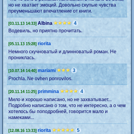
но не хватает эмоций. Довольно скупые чувства
преуменьшают впечатление от книги.
Albina
4
[03.11.13 14:33]
Водевиль, но приятно прочитать.
riorita
[05.11.13 15:28]
Немного скучноватый и длинноватый роман. Не
прониклась.
mariami
3
[10.07.14 14:40]
Prochla. Ne ovhen ponrovilos.
primmina
4
[20.11.14 11:25]
Мило и хорошо написано, но не захватывает...
Подробно написано о том, что не интересно, а о чем
хотелось бы поподробней, говорится мало и
намеками...
riorita
5
[12.08.16 13:33]