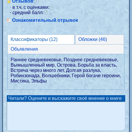
Отзывов
:
3
· в т.ч. с оценками:
2
· средний балл:
5
Ознакомительный отрывок
Классификаторы (12)
Обложки (46)
Объявления
Раннее средневековье, Позднее средневековье,
Вымышленный мир, Острова, Борьба за власть,
Встреча через много лет, Долгая разлука,
Робинзонада, Волшебники, Герой богаче героини,
Мистика, Эльфы
Читали? Оцените и выскажите своё мнение о книге