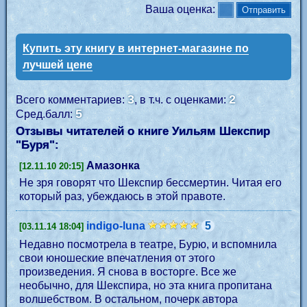
Ваша оценка:
Купить эту книгу в интернет-магазине по
лучшей цене
3
2
Всего комментариев:
, в т.ч. с оценками:
5
Сред.балл:
Отзывы читателей о книге Уильям Шекспир
"
Буря
":
Амазонка
[12.11.10 20:15]
Не зря говорят что Шекспир бессмертин. Читая его
который раз, убеждаюсь в этой правоте.
indigo-luna
5
[03.11.14 18:04]
Недавно посмотрела в театре, Бурю, и вспомнила
свои юношеские впечатления от этого
произведения. Я снова в восторге. Все же
необычно, для Шекспира, но эта книга пропитана
волшебством. В остальном, почерк автора