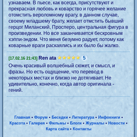
узнаваем. В пьесе, как всегда, присутствуют и
прекрасная любовь и коварство и горячее желание
отомстить вероломному врагу, в данном случае,
своему младшему брату, желает отмстить бывший
герцог Миланский, Просперо, центральная фигура в
произведении. Но все заканчивается бескровным
хэппи-эндом. Что меня безумно радует, потому как
коварные враги раскаялись и их было бы жалко.
Ren ata
5
[17.02.16 21:43]
Очень красивый волшебный сюжет, и смысл, и
фразы. Но есть ощущение, что перевод в
некоторых местах и близко не дотягивает. Не
удивительно, конечно, когда автор оригинала -
гений.
Главная
•
Форум
•
Беседки
•
Литература
•
Инфокниги
•
Красота
•
Галерея
•
Фильмы
•
Блоги
•
Журналы
•
Новости
•
Карта сайта
•
Контакты