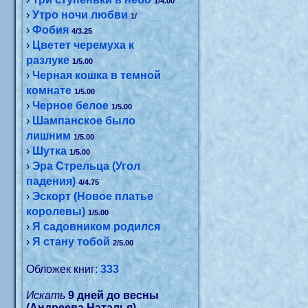
1/4.00
›
Утро ночи любви
1/
›
Фобия
4/3.25
›
Цветет черемуха к
разлуке
1/5.00
›
Черная кошка в темной
комнате
1/5.00
›
Черное белое
1/5.00
›
Шампанское было
лишним
1/5.00
›
Шутка
1/5.00
›
Эра Стрельца (Угол
падения)
4/4.75
›
Эскорт (Новое платье
королевы)
1/5.00
›
Я садовником родился
›
Я стану тобой
2/5.00
Обложек книг:
333
Искать
9 дней до весны
(Андреева Наталья)