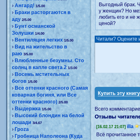
Выгодный брак. 
›
Ангард!
1/5.00
у женщин? Но ме
›
Браки расторгаются в
любить его и не 
аду
2/5.00
ценой?
›
Бунт османской
Золушки
1/4.00
Читали? Оцените и
›
Вентиляция легких
1/5.00
›
Вид на жительство в
раю
3/5.00
›
Влюбленные безумны. Сто
солнц в капле света 2
1/3.00
›
Восемь мстительных
богов
1/5.00
›
Все оттенки красного (Самая
Купить эту книг
коварная богиня, или Все
оттенки красного)
2/5.00
›
Выдержка
Всего комментари
1/5.00
›
Высокий блондин на белой
Отзывы читателе
лошади
3/4.67
illa
[16.02.17 21:07]
›
Гроzа
Всё прочитанное т
›
Гробница Наполеона (Куда