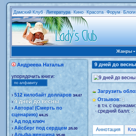
Дамский Клуб
Литература
Кино
Красота
Форум
Блоги
•
•
•
•
•
Жанры
9 дней до весн
Андреева Наталья
упорядочить книги:
Загрузить обло
›
512 килобайт долларов
3/4.67
Отзывов
:
1
9 дней до весны
›
· в т.ч. с оценками
›
Автора! (Смерть по
· средний балл:
5
сценарию)
4/4.25
›
Ад под ключ
›
Айсберг под сердцем
2/5.00
Аннотация
›
Альфа-женщина
3/5.00