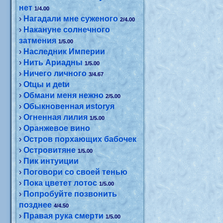
нет
1/4.00
›
Нагадали мне суженого
2/4.00
›
Накануне солнечного
затмения
1/5.00
›
Наследник Империи
›
Нить Ариадны
1/5.00
›
Ничего личного
3/4.67
›
Оtцы и деtи
›
Обмани меня нежно
2/5.00
›
Обыкновенная иstоryя
›
Огненная лилия
1/5.00
›
Оранжевое вино
›
Остров порхающих бабочек
›
Островитяне
1/5.00
›
Пик интуиции
›
Поговори со своей тенью
›
Пока цветет лотос
1/5.00
›
Попробуйте позвонить
позднее
4/4.50
›
Правая рука смерти
1/5.00