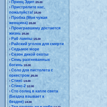
›
Принц Эдип
2/5.00
›
Пристрелите нас,
пожалуйста!
1/5.00
›
Пробка (Моя чужая
женщина)
2/5.00
›
Проигравшему достается
жизнь
2/5.00
›
Раб лампы
1/5.00
›
Райский уголок для смерти
›
Седьмое море
›
Сезон дикой охоты
›
Семь разгневанных
богинь
1/5.00
›
Соло для пистолета с
оркестром
2/5.00
›
Стикс
1/4.00
›
Стикс-2
1/2.00
›
Сто солнц в капле света
(Бездна взывает к
бездне)
1/4.00
›
Три ступеньки в небо