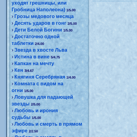
уходят грешницы, или
Гробница Наполеона)
1/5.00
›
Грозы медового месяца
›
Десять ударов в гонг
2/5.00
›
Дети Белой Богини
1/5.00
›
Достаточно одной
таблетки
2/4.00
›
Звезда в хвосте Льва
›
Истина в вине
5/4.75
›
Капкан на мечту
›
Кен
3/4.67
›
Княгиня Серебряная
1/4.00
›
Комната с видом на
огни
1/5.00
›
Ловушка для падающей
звезды
2/5.00
›
Любовь и ирония
судьбы
1/5.00
›
Любовь и смерть в прямом
эфире
2/2.50