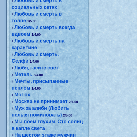
›
Любовь и смерть в
социальных сетях
›
Любовь и смерть в
толпе
1/5.00
›
Любовь и смерть всегда
вдвоем
1/4.00
›
Любовь и смерть на
карантине
›
Любовь и смерть.
Селфи
1/4.00
›
Любя, гасите свет
›
Метель
8/4.00
›
Мечты, присыпанные
пеплом
1/4.00
›
МоLох
›
Москва не принимает
2/4.50
›
Муж за алиби (Любить
нельзя помиловать)
2/5.00
›
Мы поем глухим. Сто солнц
в капле света
›
На шестом этаже мужчин