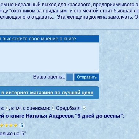
Чем не идеальный выход для красивого, предприимчивого а
жду "охотником за приданым" и его мечтой стоит бывшая 
желающая его отдавать... Эта женщина должна замолчать. О
 выскажите своё мнение о книге
Ваша оценка:
у в интернет-магазине по лучшей цене
1
1
5
ев:
, в т.ч. с оценками:
Сред.балл:
й о книге Наталья Андреева "
9 дней до весны
":
5
олько на"5".