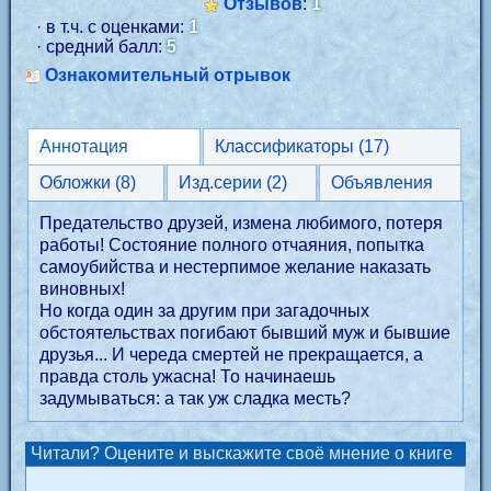
Отзывов
:
1
· в т.ч. с оценками:
1
· средний балл:
5
Ознакомительный отрывок
Аннотация
Классификаторы (17)
Обложки (8)
Изд.серии (2)
Объявления
Предательство друзей, измена любимого, потеря
работы! Состояние полного отчаяния, попытка
самоубийства и нестерпимое желание наказать
виновных!
Но когда один за другим при загадочных
обстоятельствах погибают бывший муж и бывшие
друзья... И череда смертей не прекращается, а
правда столь ужасна! То начинаешь
задумываться: а так уж сладка месть?
Читали? Оцените и выскажите своё мнение о книге