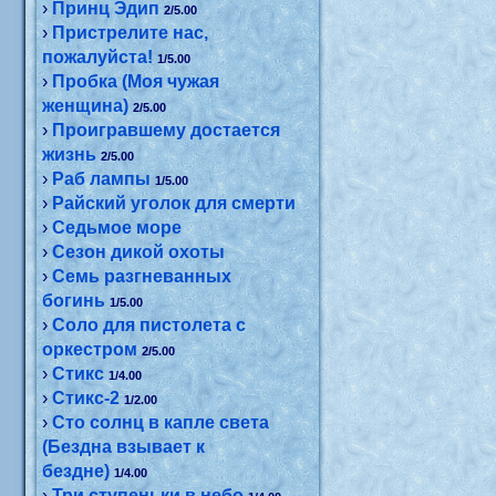
›
Принц Эдип
2/5.00
›
Пристрелите нас,
пожалуйста!
1/5.00
›
Пробка (Моя чужая
женщина)
2/5.00
›
Проигравшему достается
жизнь
2/5.00
›
Раб лампы
1/5.00
›
Райский уголок для смерти
›
Седьмое море
›
Сезон дикой охоты
›
Семь разгневанных
богинь
1/5.00
›
Соло для пистолета с
оркестром
2/5.00
›
Стикс
1/4.00
›
Стикс-2
1/2.00
›
Сто солнц в капле света
(Бездна взывает к
бездне)
1/4.00
›
Три ступеньки в небо