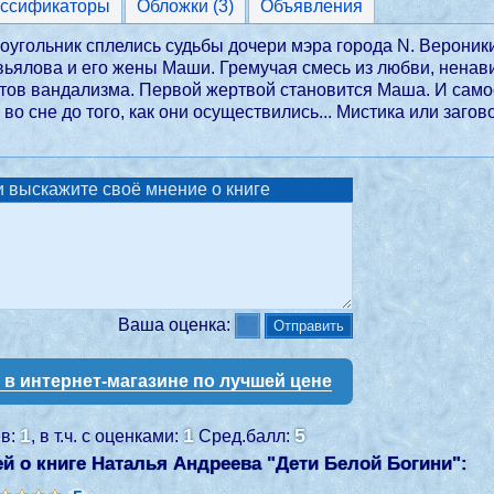
ассификаторы
Обложки (3)
Объявления
угольник сплелись судьбы дочери мэра города N. Вероник
ьялова и его жены Маши. Гремучая смесь из любви, ненавис
ов вандализма. Первой жертвой становится Маша. И самое
 во сне до того, как они осуществились... Мистика или заго
 выскажите своё мнение о книге
Ваша оценка:
у в интернет-магазине по лучшей цене
1
1
5
ев:
, в т.ч. с оценками:
Сред.балл:
й о книге Наталья Андреева "
Дети Белой Богини
":