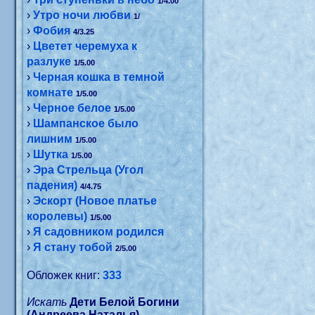
1/4.00
›
Утро ночи любви
1/
›
Фобия
4/3.25
›
Цветет черемуха к
разлуке
1/5.00
›
Черная кошка в темной
комнате
1/5.00
›
Черное белое
1/5.00
›
Шампанское было
лишним
1/5.00
›
Шутка
1/5.00
›
Эра Стрельца (Угол
падения)
4/4.75
›
Эскорт (Новое платье
королевы)
1/5.00
›
Я садовником родился
›
Я стану тобой
2/5.00
Обложек книг:
333
Искать
Дети Белой Богини
(Андреева Наталья)