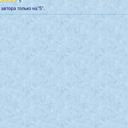
5
 автора только на"5".