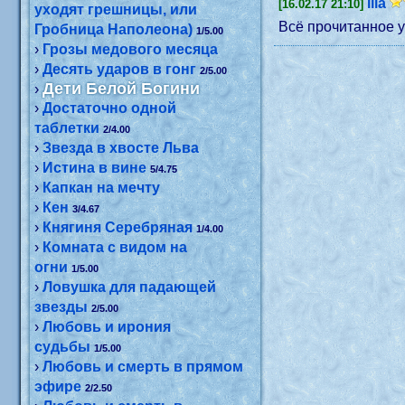
illa
[16.02.17 21:10]
уходят грешницы, или
Всё прочитанное у
Гробница Наполеона)
1/5.00
›
Грозы медового месяца
›
Десять ударов в гонг
2/5.00
Дети Белой Богини
›
›
Достаточно одной
таблетки
2/4.00
›
Звезда в хвосте Льва
›
Истина в вине
5/4.75
›
Капкан на мечту
›
Кен
3/4.67
›
Княгиня Серебряная
1/4.00
›
Комната с видом на
огни
1/5.00
›
Ловушка для падающей
звезды
2/5.00
›
Любовь и ирония
судьбы
1/5.00
›
Любовь и смерть в прямом
эфире
2/2.50