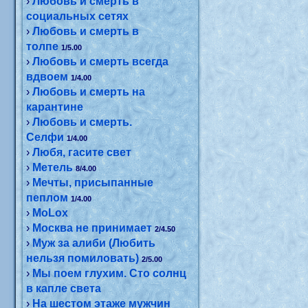
›
Любовь и смерть в
социальных сетях
›
Любовь и смерть в
толпе
1/5.00
›
Любовь и смерть всегда
вдвоем
1/4.00
›
Любовь и смерть на
карантине
›
Любовь и смерть.
Селфи
1/4.00
›
Любя, гасите свет
›
Метель
8/4.00
›
Мечты, присыпанные
пеплом
1/4.00
›
МоLох
›
Москва не принимает
2/4.50
›
Муж за алиби (Любить
нельзя помиловать)
2/5.00
›
Мы поем глухим. Сто солнц
в капле света
›
На шестом этаже мужчин