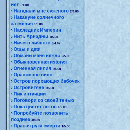
нет
1/4.00
›
Нагадали мне суженого
2/4.00
›
Накануне солнечного
затмения
1/5.00
›
Наследник Империи
›
Нить Ариадны
1/5.00
›
Ничего личного
3/4.67
›
Оtцы и деtи
›
Обмани меня нежно
2/5.00
›
Обыкновенная иstоryя
›
Огненная лилия
1/5.00
›
Оранжевое вино
›
Остров порхающих бабочек
›
Островитяне
1/5.00
›
Пик интуиции
›
Поговори со своей тенью
›
Пока цветет лотос
1/5.00
›
Попробуйте позвонить
позднее
4/4.50
›
Правая рука смерти
1/5.00