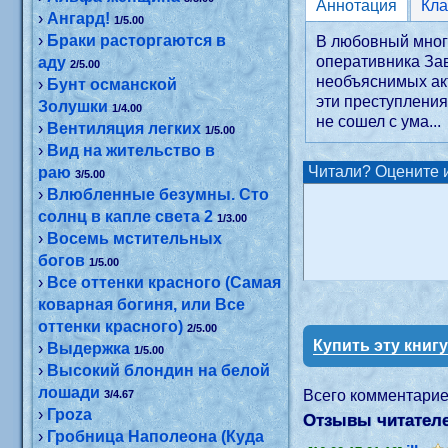
Аннотация
Кл
›
Ангард!
1/5.00
›
Браки расторгаются в
В любовный много
оперативника Зав
аду
2/5.00
необъяснимых акт
›
Бунт османской
эти преступления
Золушки
1/4.00
не сошел с ума...
›
Вентиляция легких
1/5.00
›
Вид на жительство в
Читали? Оцените и
раю
3/5.00
›
Влюбленные безумны. Сто
солнц в капле света 2
1/3.00
›
Восемь мстительных
богов
1/5.00
›
Все оттенки красного (Самая
коварная богиня, или Все
оттенки красного)
2/5.00
Купить эту книг
›
Выдержка
1/5.00
›
Высокий блондин на белой
лошади
Всего комментари
3/4.67
›
Гроzа
Отзывы читателе
›
Гробница Наполеона (Куда