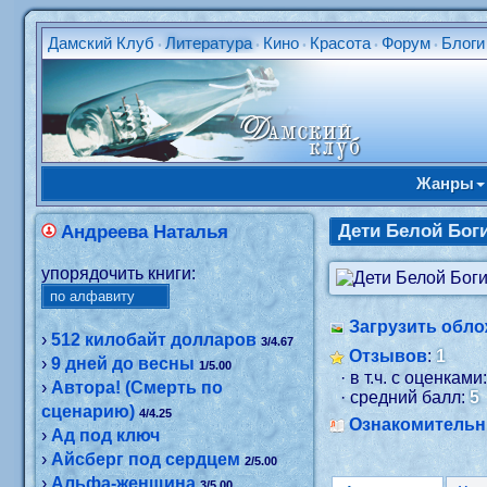
Дамский Клуб
Литература
Кино
Красота
Форум
Блоги
•
•
•
•
•
Жанры
Дети Белой Бог
Андреева Наталья
упорядочить книги:
Загрузить обло
›
512 килобайт долларов
3/4.67
Отзывов
:
1
›
9 дней до весны
1/5.00
· в т.ч. с оценками
›
Автора! (Смерть по
· средний балл:
5
сценарию)
4/4.25
Ознакомитель
›
Ад под ключ
›
Айсберг под сердцем
2/5.00
›
Альфа-женщина
3/5.00