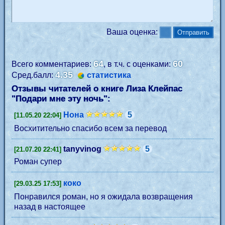
Ваша оценка:
64
60
Всего комментариев:
, в т.ч. с оценками:
4.35
Сред.балл:
статистика
Отзывы читателей о книге Лиза Клейпас
"
Подари мне эту ночь
":
Нона
5
[11.05.20 22:04]
Восхитительно спасибо всем за перевод
tanyvinog
5
[21.07.20 22:41]
Роман супер
коко
[29.03.25 17:53]
Понравился роман, но я ожидала возвращения
назад в настоящее