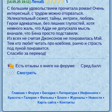
ЛенаБ
5
[14.05.25 19:11]
С большим удовольствием прочитала роман! Очень
интересный, с трудом можно оторваться.
Увлекательный сюжет, тайны, интриги, любовь.
Герои адекватные, без лишних глупостей, хотя
немного жаль, что Адди не допускала мысль
вначале, что Бена просто подставили.
Из всех не считая Джонсонов не понравилась Мэй.
Тем кто любит читать про ковбоев, ранчо и страсть
под луной понравится.
Спасибо за перевод!
Есть отзывы о книге на форуме:
7
Сред.балл:
4.00
Смотреть
Главная
•
Форум
•
Беседки
•
Литература
•
Инфокниги
•
Красота
•
Галерея
•
Фильмы
•
Блоги
•
Журналы
•
Новости
•
Карта сайта
•
Контакты