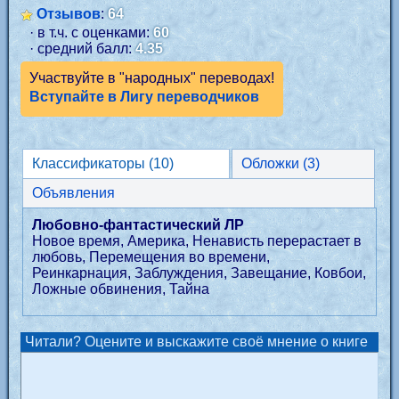
Отзывов
:
64
· в т.ч. с оценками:
60
· средний балл:
4.35
Участвуйте в "народных" переводах!
Вступайте в Лигу переводчиков
Классификаторы (10)
Обложки (3)
Объявления
Любовно-фантастический ЛР
Новое время, Америка, Ненависть перерастает в
любовь, Перемещения во времени,
Реинкарнация, Заблуждения, Завещание, Ковбои,
Ложные обвинения, Тайна
Читали? Оцените и выскажите своё мнение о книге