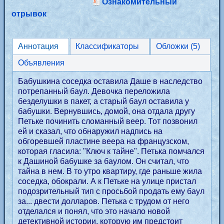
Ознакомительный
отрывок
Аннотация
Классификаторы
Обложки (5)
Объявления
Бабушкина соседка оставила Даше в наследство
потрепанный баул. Девочка переложила
безделушки в пакет, а старый баул оставила у
бабушки. Вернувшись, домой, она отдала другу
Петьке починить сломанный веер. Тот позвонил
ей и сказал, что обнаружил надпись на
обгоревшей пластине веера на французском,
которая гласила: "Ключ к тайне". Петька помчался
к Дашиной бабушке за баулом. Он считал, что
тайна в нем. В то утро квартиру, где раньше жила
соседка, обокрали. А к Петьке на улице пристал
подозрительный тип с просьбой продать ему баул
за... двести долларов. Петька с трудом от него
отделался и понял, что это начало новой
детективной истории, которую им предстоит