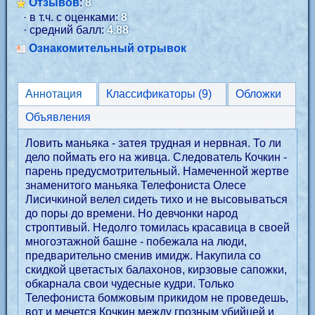
Отзывов
:
8
· в т.ч. с оценками:
8
· средний балл:
4.88
Ознакомительный отрывок
Аннотация
Классификаторы (9)
Обложки
Объявления
Ловить маньяка - затея трудная и нервная. То ли
дело поймать его на живца. Следователь Кочкин -
парень предусмотрительный. Намеченной жертве
знаменитого маньяка Телефониста Олесе
Лисичкиной велел сидеть тихо и не высовываться
до поры до времени. Но девчонки народ
строптивый. Недолго томилась красавица в своей
многоэтажной башне - побежала на люди,
предварительно сменив имидж. Накупила со
скидкой цветастых балахонов, кирзовые сапожки,
обкарнала свои чудесные кудри. Только
Телефониста бомжовым прикидом не проведешь,
вот и мечется Кочкин между грозным убийцей и