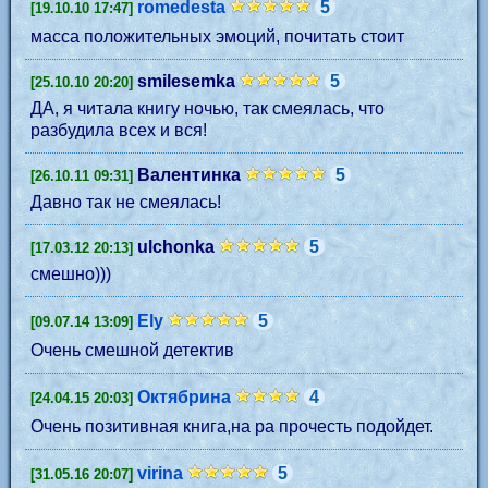
romedesta
5
[19.10.10 17:47]
масса положительных эмоций, почитать стоит
smilesemka
5
[25.10.10 20:20]
ДА, я читала книгу ночью, так смеялась, что
разбудила всех и вся!
Валентинка
5
[26.10.11 09:31]
Давно так не смеялась!
ulchonka
5
[17.03.12 20:13]
смешно)))
Ely
5
[09.07.14 13:09]
Очень смешной детектив
Октябрина
4
[24.04.15 20:03]
Очень позитивная книга,на ра прочесть подойдет.
virina
5
[31.05.16 20:07]