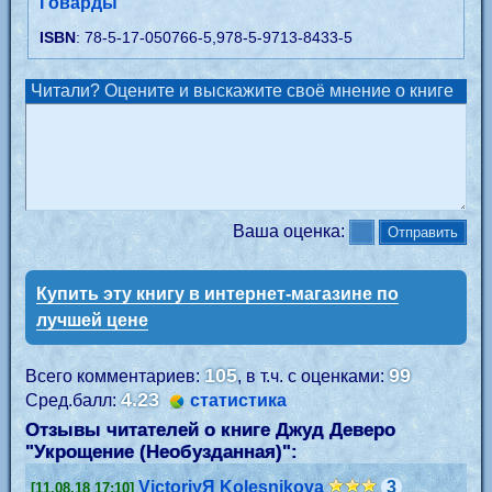
Говарды
ISBN
: 78-5-17-050766-5,978-5-9713-8433-5
Читали? Оцените и выскажите своё мнение о книге
Ваша оценка:
Купить эту книгу в интернет-магазине по
лучшей цене
105
99
Всего комментариев:
, в т.ч. с оценками:
4.23
Сред.балл:
статистика
Отзывы читателей о книге Джуд Деверо
"
Укрощение (Необузданная)
":
VictoriyЯ Kolesnikova
3
[11.08.18 17:10]