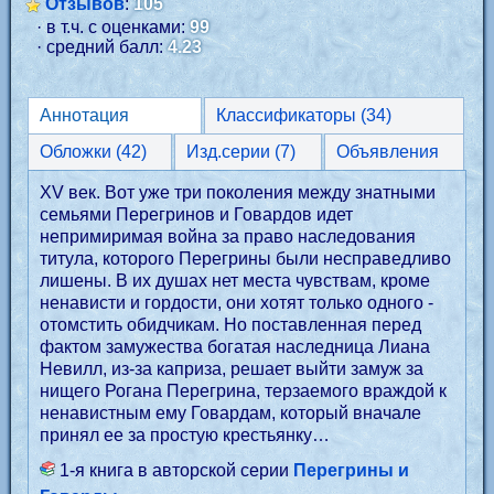
Отзывов
:
105
· в т.ч. с оценками:
99
· средний балл:
4.23
Аннотация
Классификаторы (34)
Обложки (42)
Изд.серии (7)
Объявления
XV век. Вот уже три поколения между знатными
семьями Перегринов и Говардов идет
непримиримая война за право наследования
титула, которого Перегрины были несправедливо
лишены. В их душах нет места чувствам, кроме
ненависти и гордости, они хотят только одного -
отомстить обидчикам. Но поставленная перед
фактом замужества богатая наследница Лиана
Невилл, из-за каприза, решает выйти замуж за
нищего Рогана Перегрина, терзаемого враждой к
ненавистным ему Говардам, который вначале
принял ее за простую крестьянку…
1-я книга в авторской серии
Перегрины и