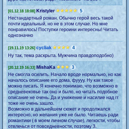
Kristyler
5
[01.12.18 18:08]
Нестандартный роман. Обычно герой весь такой
почти идеальный, но не в этом случае. Но мне
понравилось! Поступки героини интересны! Читать
однозначно
cycliak
4
[19.11.19 13:26]
Ну так, тема раскрыта. Мужчина правдоподобно)
MishaKa
3
[20.12.19 16:33]
Не смогла осилить. Начало вроде нормально, но как
началось описание его дома, фуууу. Ну как такое
можно писать. Я конечно понимаю, что возможно в
средневековье так оно и было, но читать подобное
описание не очень. Да и унижение и насилие над гг
тоже не очень зашло.
Возможно в дальнейшем сюжет и продолжался
интересно, но желания уже не было. Читаешь ради
романтики ( в моем личном случае), легкости, чтобы
отвлечься от повседневности, поэтому 3.