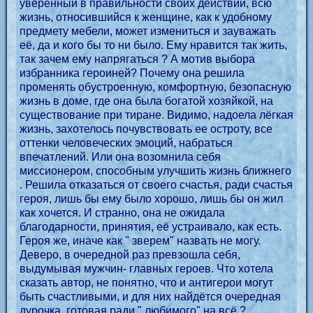
уверенный в правильности своих действий, всю
жизнь, относившийся к женщине, как к удобному
предмету мебели, может измениться и зауважать
её, да и кого бы то ни было. Ему нравится так жить,
так зачем ему напрягаться ? А мотив выбора
избранника героиней? Почему она решила
променять обустроенную, комфортную, безопасную
жизнь в доме, где она была богатой хозяйкой, на
существование при тиране. Видимо, надоела лёгкая
жизнь, захотелось почувствовать ее остроту, все
оттенки человеческих эмоций, набраться
впечатлений. Или она возомнила себя
миссионером, способным улучшить жизнь ближнего
. Решила отказаться от своего счастья, ради счастья
героя, лишь бы ему было хорошо, лишь бы он жил
как хочется. И странно, она не ожидала
благодарности, принятия, её устраивало, как есть.
Героя же, иначе как " зверем" назвать не могу.
Деверо, в очередной раз превзошла себя,
выдумывая мужчин- главных героев. Что хотела
сказать автор, не понятно, что и антигерои могут
быть счастливыми, и для них найдётся очередная
дурочка, готовая ради " любимого" на всё ?