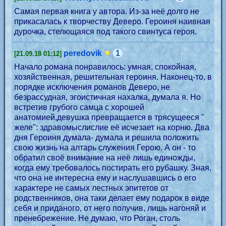
Самая первая книга у автора. Из-за неё долго не
прикасалась к творчеству Деверо. Героиня наивная
дурочка, стелющаяся под такого свинтуса героя.
peredovik
1
[21.09.18 01:12]
Начало романа понравилось: умная, спокойная,
хозяйственная, решительная героиня. Наконец-то, в
порядке исключения романов Деверо, не
безрассудная, эгоистичная нахалка, думала я. Но
встретив грубого самца с хорошей
анатомией,девушка превращается в трясущееся "
желе": здравомыслислие её исчезает на корню. Два
дня Героиня думала- думала и решила положить
свою жизнь на алтарь служения Герою. А он - то
обратил своё внимание на неё лишь единожды,
когда ему требовалось постирать его рубашку. Зная,
что она не интересна ему и наслушавшись о его
характере не самых лестных эпитетов от
родственников, она таки делает ему подарок в виде
себя и приданого, от него получив, лишь нагоняй и
пренебрежение. Не думаю, что Роган, столь