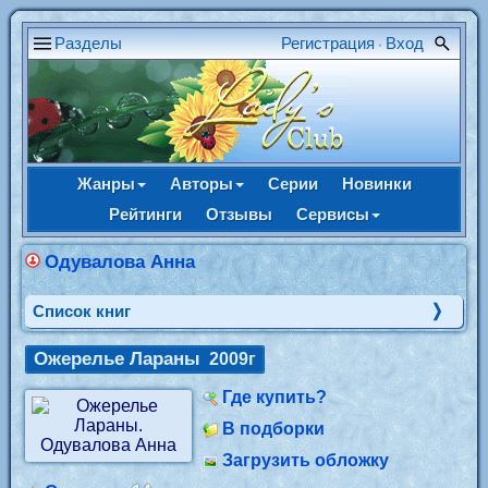
Разделы
Регистрация
Вход
•
Жанры
Авторы
Серии
Новинки
Рейтинги
Отзывы
Сервисы
Одувалова Анна
Cписок книг
Ожерелье Лараны
2009г
Где купить?
В подборки
Загрузить обложку