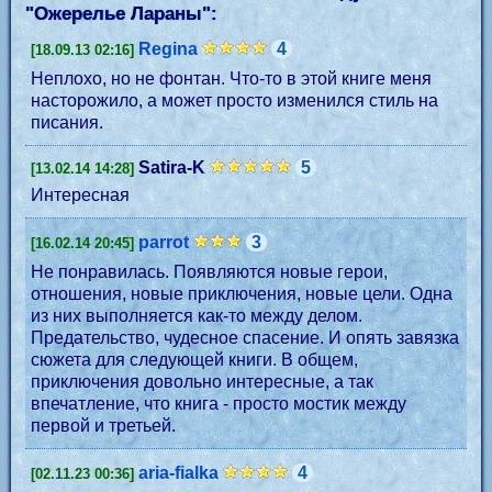
"
Ожерелье Лараны
":
Regina
4
[18.09.13 02:16]
Неплохо, но не фонтан. Что-то в этой книге меня
насторожило, а может просто изменился стиль на
писания.
Satira-K
5
[13.02.14 14:28]
Интересная
parrot
3
[16.02.14 20:45]
Не понравилась. Появляются новые герои,
отношения, новые приключения, новые цели. Одна
из них выполняется как-то между делом.
Предательство, чудесное спасение. И опять завязка
сюжета для следующей книги. В общем,
приключения довольно интересные, а так
впечатление, что книга - просто мостик между
первой и третьей.
aria-fialka
4
[02.11.23 00:36]