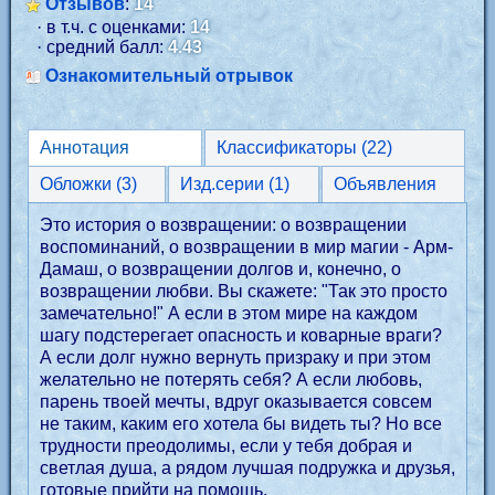
Отзывов
:
14
· в т.ч. с оценками:
14
· средний балл:
4.43
Ознакомительный отрывок
Аннотация
Классификаторы (22)
Обложки (3)
Изд.серии (1)
Объявления
Это история о возвращении: о возвращении
воспоминаний, о возвращении в мир магии - Арм-
Дамаш, о возвращении долгов и, конечно, о
возвращении любви. Вы скажете: "Так это просто
замечательно!" А если в этом мире на каждом
шагу подстерегает опасность и коварные враги?
А если долг нужно вернуть призраку и при этом
желательно не потерять себя? А если любовь,
парень твоей мечты, вдруг оказывается совсем
не таким, каким его хотела бы видеть ты? Но все
трудности преодолимы, если у тебя добрая и
светлая душа, а рядом лучшая подружка и друзья,
готовые прийти на помощь.