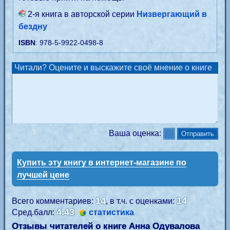
2-я книга в авторской серии
Низвергающий в
бездну
ISBN
: 978-5-9922-0498-8
Читали? Оцените и выскажите своё мнение о книге
Ваша оценка:
Купить эту книгу в интернет-магазине по
лучшей цене
14
14
Всего комментариев:
, в т.ч. с оценками:
4.43
Сред.балл:
статистика
Отзывы читателей о книге Анна Одувалова