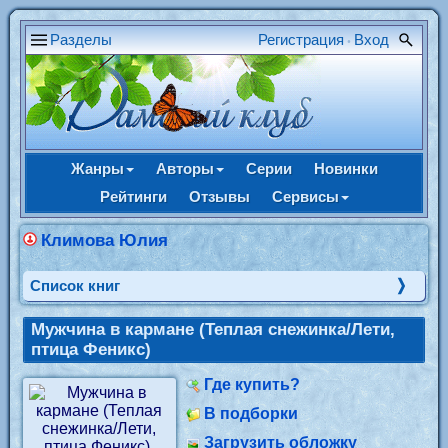
Разделы
Регистрация
Вход
•
Жанры
Авторы
Серии
Новинки
Рейтинги
Отзывы
Сервисы
Климова Юлия
Cписок книг
Мужчина в кармане (Теплая снежинка/Лети,
птица Феникс)
Где купить?
В подборки
Загрузить обложку