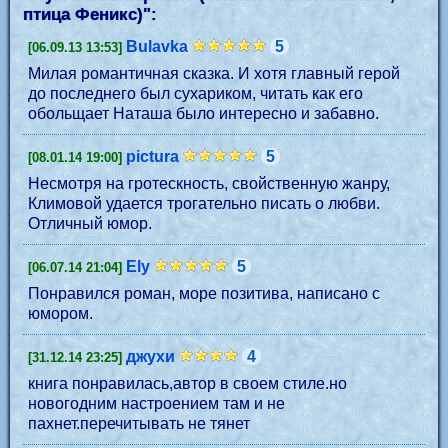
птица Феникс)
":
Bulavka
5
[06.09.13 13:53]
Милая романтичная сказка. И хотя главный герой
до последнего был сухариком, читать как его
обольщает Наташа было интересно и забавно.
pictura
5
[08.01.14 19:00]
Несмотря на гротескность, свойственную жанру,
Климовой удается трогательно писать о любви.
Отличный юмор.
Ely
5
[06.07.14 21:04]
Понравился роман, море позитива, написано с
юмором.
джухи
4
[31.12.14 23:25]
книга понравилась,автор в своем стиле.но
новогодним настроением там и не
пахнет.перечитывать не тянет