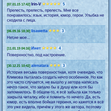
Irin-V
5
[07.01.15 17:42]
Прелесть, прелесть, прелесть. Мне все
понравилось: язык, история, юмор, герои. Улыбка не
сходила с лица.
lisawetta
3
[06.09.16 18:30]
Нет,не мое...
Инет
4
[11.01.19 04:16]
Поверхностно, под настроение.
alenatara
3
[30.12.21 10:42]
История весьма поверхностная, хотя очевидно, что
Климова пыталась создать нечто особенное. Но как
это часто случается, не вышло у автора написать
нечто такое, что запало бы в душу или хотя бы
запомнилось. В общем-то, я всё забыла как только
закрыла читалку, ибо и помнить-то нечего. Да, есть
юмор, есть вполне бойкая героиня, но кажется я всё
это уже видела, причём у этого же автора, поэтому