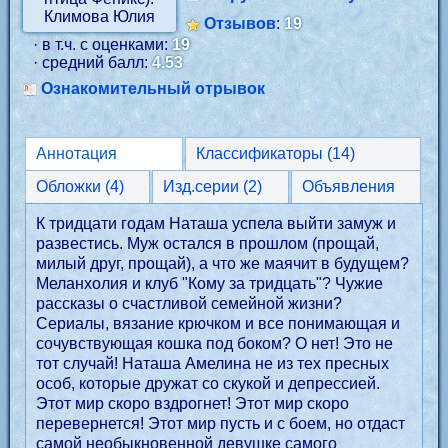
Отзывов
:
19
· в т.ч. с оценками:
19
· средний балл:
4.53
Ознакомительный отрывок
Аннотация
Классификаторы (14)
Обложки (4)
Изд.серии (2)
Объявления
К тридцати годам Наташа успела выйти замуж и
развестись. Муж остался в прошлом (прощай,
милый друг, прощай), а что же маячит в будущем?
Меланхолия и клуб "Кому за тридцать"? Чужие
рассказы о счастливой семейной жизни?
Сериалы, вязание крючком и все понимающая и
сочувствующая кошка под боком? О нет! Это не
тот случай! Наташа Амелина не из тех пресных
особ, которые дружат со скукой и депрессией.
Этот мир скоро вздрогнет! Этот мир скоро
перевернется! Этот мир пусть и с боем, но отдаст
самой необыкновенной девушке самого