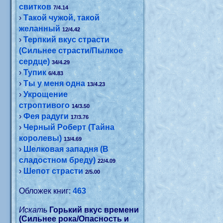
свитков
7/4.14
›
Такой чужой, такой
желанный
12/4.42
›
Терпкий вкус страсти
(Сильнее страсти/Пылкое
сердце)
34/4.29
›
Тупик
6/4.83
›
Ты у меня одна
13/4.23
›
Укрощение
строптивого
14/3.50
›
Фея радуги
17/3.76
›
Черный Роберт (Tайна
королевы)
13/4.69
›
Шелковая западня (В
сладостном бреду)
22/4.09
›
Шепот страсти
2/5.00
Обложек книг:
463
Искать
Горький вкус времени
(Сильнее рока/Опасность и