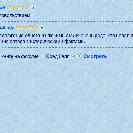
yaV
5
удовольствием.
-lesya
5
одолжение одного из любимых ИЛР, очень рада, что новая и
ния автора с историческими фактами.
 книге на форуме:
1
Сред.балл:
5.00
Смотреть