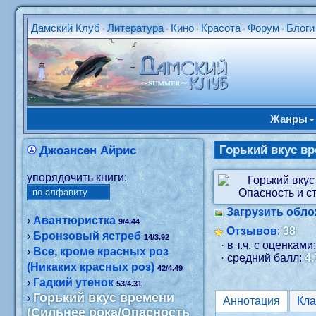
Дамский Клуб
Литература
Кино
Красота
Форум
Блоги
•
•
•
•
•
Жанры
Горький вкус вр
Джоансен Айрис
упорядочить книги:
Загрузить обло
›
Авантюристка
9/4.44
Отзывов
:
38
›
Бронзовый ястреб
14/3.92
· в т.ч. с оценками
›
Все, кроме красных роз
· средний балл:
4.
(Никаких красных роз)
42/4.49
›
Гадкий утенок
53/4.31
Горький вкус времени
›
Аннотация
(Сильнее рока/Опасность