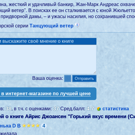
на, жесткий и удачливый банкир, Жан-Марк Андреас охвач
ющий ветер". В поисках ее он сталкивается с юной Жюльетт
й придворной дамы, – и ужасы насилия, но сохранившей сп
торской серии
Танцующий ветер
 выскажите своё мнение о книге
Ваша оценка:
у в интернет-магазине по лучшей цене
38
37
4.7
ев:
, в т.ч. с оценками:
Сред.балл:
статистика
й о книге Айрис Джоансен "
Горький вкус времени (С
нька D B
4
ожидала