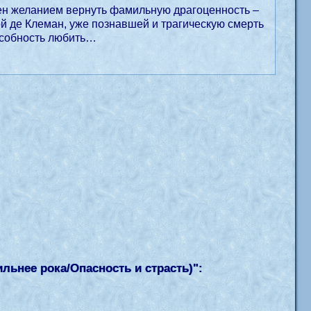
ен желанием вернуть фамильную драгоценность –
ой де Клеман, уже познавшей и трагическую смерть
особность любить…
ильнее рока/Опасность и страсть)
":