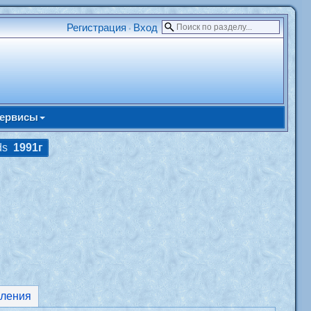
Регистрация
Вход
•
ервисы
nds
1991г
ления