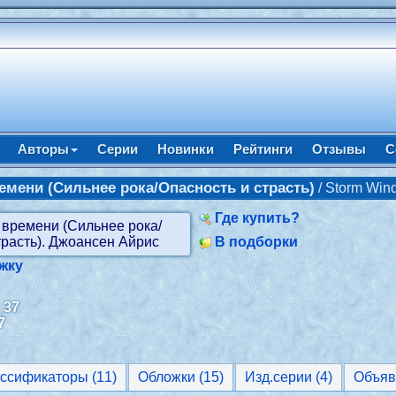
Авторы
Серии
Новинки
Рейтинги
Отзывы
С
емени (Сильнее рока/Опасность и страсть)
/ Storm Wi
Где купить?
В подборки
жку
:
37
7
Классификаторы (11)
Обложки (15)
Изд.серии (4)
Объяв