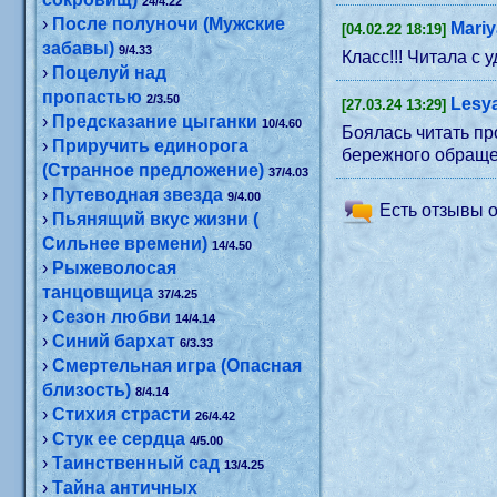
24/4.22
›
После полуночи (Мужские
Mari
[04.02.22 18:19]
забавы)
9/4.33
Класс!!! Читала с 
›
Поцелуй над
пропастью
2/3.50
Lesya
[27.03.24 13:29]
›
Предсказание цыганки
10/4.60
Боялась читать пр
›
Приручить единорога
бережного обраще
(Странное предложение)
37/4.03
›
Путеводная звезда
9/4.00
Есть отзывы о
›
Пьянящий вкус жизни (
Сильнее времени)
14/4.50
›
Рыжеволосая
танцовщица
37/4.25
›
Сезон любви
14/4.14
›
Синий бархат
6/3.33
›
Смертельная игра (Опасная
близость)
8/4.14
›
Стихия страсти
26/4.42
›
Стук ее сердца
4/5.00
›
Таинственный сад
13/4.25
›
Тайна античных