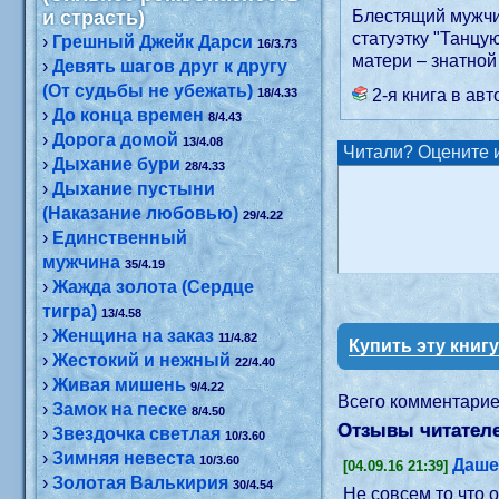
и страсть)
Блестящий мужчи
статуэтку "Танцу
›
Грешный Джейк Дарси
16/3.73
матери – знатно
›
Девять шагов друг к другу
(От судьбы не убежать)
18/4.33
2-я книга в ав
›
До конца времен
8/4.43
›
Дорога домой
13/4.08
Читали? Оцените и
›
Дыхание бури
28/4.33
›
Дыхание пустыни
(Наказание любовью)
29/4.22
›
Единственный
мужчина
35/4.19
›
Жажда золота (Сердце
тигра)
13/4.58
›
Женщина на заказ
11/4.82
Купить эту книг
›
Жестокий и нежный
22/4.40
›
Живая мишень
9/4.22
Всего комментари
›
Замок на песке
8/4.50
Отзывы читателе
›
Звездочка светлая
10/3.60
›
Зимняя невеста
10/3.60
Даше
[04.09.16 21:39]
›
Золотая Валькирия
30/4.54
Не совсем то что 