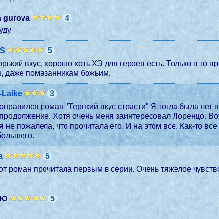
a gurova
4
уду
 S
5
горький вкус, хорошо хоть ХЭ для героев есть. Только в то в
я, даже помазанникам божьим.
-Laike
3
онравился роман "Терпкий вкус страсти" Я тогда была лет н
 продолжение. Хотя очень меня заинтересовал Лоренцо. Во
, я не пожалела, что прочитала его. И на этом все. Как-то в
большего.
a
5
тот роман прочитала первым в серии. Очень тяжелое чувст
 Ю
5