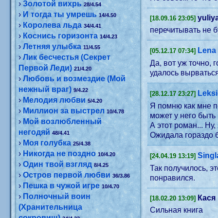
›
Золотой вихрь
28/4.54
›
И тогда ты умрешь
14/4.50
yuliy
[18.09.16 23:05]
›
Королева льда
34/4.41
перечитывать не б
›
Коснись горизонта
14/4.23
›
Летняя улыбка
11/4.55
Lena
[05.12.17 07:34]
›
Лик бесчестья (Секрет
Да, вот уж точно, 
Первой Леди)
21/4.20
удалось вырватьс
›
Любовь и возмездие (Мой
нежный враг)
9/4.22
Leksi
[28.12.17 23:27]
›
Мелодия любви
5/4.20
Я помню как мне п
›
Миллион за выстрел
10/4.78
может у него быть
›
Мой возлюбленный
А этот роман... Ну
негодяй
48/4.41
Ожидала гораздо 
›
Моя голубка
25/4.38
›
Никогда не поздно
10/4.20
Singl
[24.04.19 13:19]
›
Один твой взгляд
8/4.25
Так получилось, э
›
Остров первой любви
36/3.86
понравился.
›
Пешка в чужой игре
10/4.70
›
Полночный воин
Кася
[18.02.20 13:09]
(Хранительница
Сильная книга
сокровищ)