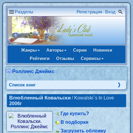
Разделы
Регистрация
Вход
•
Жанры
Авторы
Серии
Новинки
Рейтинги
Отзывы
Сервисы
Роллинс Джеймс
Cписок книг
Влюбленный Ковальски
/ Kowalski`s In Love
2006г
Где купить?
В подборки
Загрузить обложку