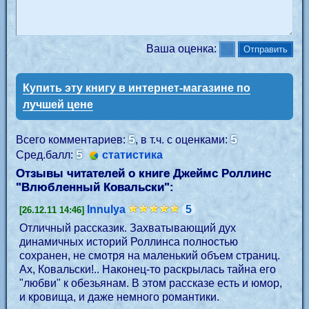
Ваша оценка:
Купить эту книгу в интернет-магазине по
лучшей цене
5
5
Всего комментариев:
, в т.ч. с оценками:
5
Сред.балл:
статистика
Отзывы читателей о книге Джеймс Роллинс
"
Влюбленный Ковальски
":
Innulya
5
[26.12.11 14:46]
Отличный рассказик. Захватывающий дух
динамичных историй Роллинса полностью
сохранен, не смотря на маленький объем страниц.
Ах, Ковальски!.. Наконец-то раскрылась тайна его
"любви" к обезьянам. В этом рассказе есть и юмор,
и кровища, и даже немного романтики.