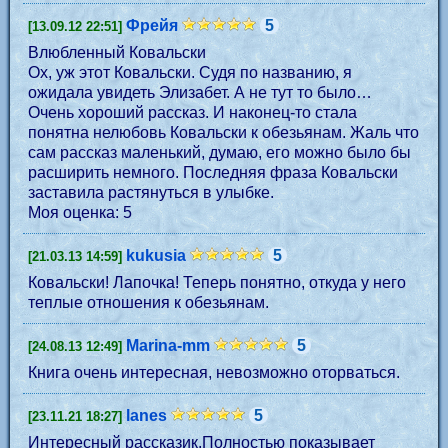
Фрейя
5
[13.09.12 22:51]
Влюбленный Ковальски
Ох, уж этот Ковальски. Судя по названию, я
ожидала увидеть Элизабет. А не тут то было…
Очень хороший рассказ. И наконец-то стала
понятна нелюбовь Ковальски к обезьянам. Жаль что
сам рассказ маленький, думаю, его можно было бы
расширить немного. Последняя фраза Ковальски
заставила растянуться в улыбке.
Моя оценка: 5
kukusia
5
[21.03.13 14:59]
Ковальски! Лапочка! Теперь понятно, откуда у него
теплые отношения к обезьянам.
Marina-mm
5
[24.08.13 12:49]
Книга очень интересная, невозможно оторваться.
lanes
5
[23.11.21 18:27]
Интересный рассказик.Полностью показывает