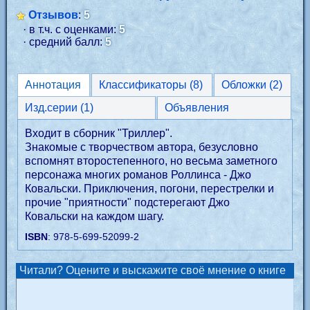
Отзывов
:
5
· в т.ч. с оценками:
5
· средний балл:
5
Аннотация
Классификаторы (8)
Обложки (2)
Изд.серии (1)
Объявления
Входит в сборник "Триллер".
Знакомые с творчеством автора, безусловно
вспомнят второстепенного, но весьма заметного
персонажа многих романов Роллинса - Джо
Ковальски. Приключения, погони, перестрелки и
прочие "приятности" подстерегают Джо
Ковальски на каждом шагу.
ISBN
: 978-5-699-52099-2
Читали? Оцените и выскажите своё мнение о книге