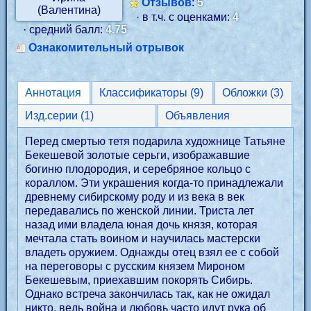
Отзывов
:
5
· в т.ч. с оценками:
4
· средний балл:
4.75
Ознакомительный отрывок
Аннотация
Классификаторы (9)
Обложки (3)
Изд.серии (1)
Объявления
Перед смертью тетя подарила художнице Татьяне
Бекешевой золотые серьги, изображавшие
богиню плодородия, и серебряное кольцо с
кораллом. Эти украшения когда-то принадлежали
древнему сибирскому роду и из века в век
передавались по женской линии. Триста лет
назад ими владела юная дочь князя, которая
мечтала стать воином и научилась мастерски
владеть оружием. Однажды отец взял ее с собой
на переговоры с русским князем Мироном
Бекешевым, приехавшим покорять Сибирь.
Однако встреча закончилась так, как не ожидал
никто, ведь война и любовь часто идут рука об