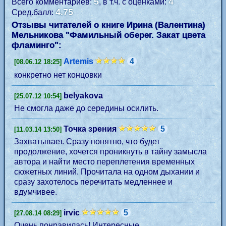
5
4
Всего комментариев:
, в т.ч. с оценками:
4.75
Сред.балл:
Отзывы читателей о книге Ирина (Валентина)
Мельникова "
Фамильный оберег. Закат цвета
фламинго
":
Artemis
4
[08.06.12 18:25]
конкретно нет концовки
belyakova
[25.07.12 10:54]
Не смогла даже до середины осилить.
Точка зрения
5
[11.03.14 13:50]
Захватывает. Сразу понятно, что будет
продолжение, хочется проникнуть в тайну замысла
автора и найти место переплетения временных
сюжетных линий. Прочитала на одном дыхании и
сразу захотелось перечитать медленнее и
вдумчивее.
irvic
5
[27.08.14 08:29]
Очень понравилась! Интересные