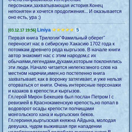
персонажи,захватывающая история.Конец
непонятен и хочется продолжения... И окаэывается
оно есть, ура :)
Liniya
5
[03.12.17 19:56]
Первая книга Трилогии"Фамильный оберег"
переносит нас в сибирскую Хакасию 1702 года к
потомкам древнего рода кыргызов. В начале книги
автор знакомит нас с этим народом,с их
обычаями,легендами,духами,которым поклонялись
эти люди. Начало читается нелегко:много слов на
местном наречии,имен,но постепенно книга
захватывает, как в воронку затягивает, и уже нельзя
оторваться от книги. Очень интересные персонажи
и казаков в крепости,и кыргызов.
Гл.герой Мирон Бекешев был послан Петром I с
ревизией в Краснокаменскую крепость,но попал в
водоворот осады крепости полчищами
монгольского хана и кыргызских беков.
Гл.героиня,кыргызская княжна Айдына, молодая
девушка, чудом выжившая при нападении