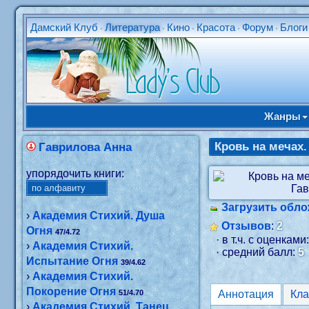
Дамский Клуб
Литература
Кино
Красота
Форум
Блоги
•
•
•
•
•
Жанры
Кровь на мечах.
Гаврилова Анна
упорядочить книги:
Загрузить обло
›
Академия Стихий. Душа
Отзывов
:
2
Огня
47/4.72
· в т.ч. с оценками
›
Академия Стихий.
· средний балл:
5
Испытание Огня
39/4.62
›
Академия Стихий.
Покорение Огня
51/4.70
Аннотация
›
Академия Стихий. Танец