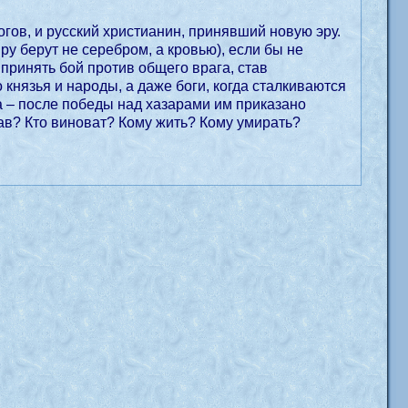
огов, и русский христианин, принявший новую эру.
у берут не серебром, а кровью), если бы не
 принять бой против общего врага, став
 князья и народы, а даже боги, когда сталкиваются
а – после победы над хазарами им приказано
рав? Кто виноват? Кому жить? Кому умирать?