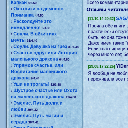
Капкан
Всего комментари
4/3.50
›
Охотники на демонов.
Отзывы читателе
Приманка
4/4.50
SAG
[11.10.14 20:32]
›
Расколдуйте это
Прочла обе книги 
немедленно!
6/3.33
практически отсут
›
Соули. В объятиях
быть, но она тоже
мечты
31/4.40
Даже имея такие "
›
Соули. Девушка из грез
81/4.38
Если классифициро
›
Счастье вдруг или История
через много лет, б
маленького дракона
64/4.80
›
Упрямое счастье, или
YlDe
[29.08.17 22:26]
Воспитание маленького
Я вообще не люблю
дракона
9/4.44
переживала все пр
›
Уши не трогать!
52/3.88
›
Шустрое счастье или Охота
на маленького дракона
12/4.08
›
Эмелис. Путь долга и
любви
39/4.32
›
Эмелис. Путь магии и
сердца
38/4.41