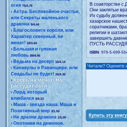
В соавторстве с
огня
75/4.76
Они заклятые вра
›
Астра. Беспокойное счастье,
Их судьбу должен
или Секреты маленького
хазарское нашест
дракона
9/4.44
соратниками, бра
›
Благословите короля, или
религии и шатают
Характер скверный, не
завершить давний
женат!
18/3.44
ПУСТЬ РАССУД
›
Большая и грязная
ISBN
: 978-5-699-55
любовь
89/4.46
›
Ведьма на десерт
15/4.14
Читали? Оцените и
›
Каникулы в Раваншире, или
Свадьбы не будет!
26/4.36
Кровь на мечах. Нас
›
рассудят боги
›
Лорд, который
влюбился
3/4.33
›
Маша - звезда наша. Маша и
Позитивный мир
3/1.50
Купить эту книг
›
Не дразни дракона
1/5.00
›
Охотники на демонов.