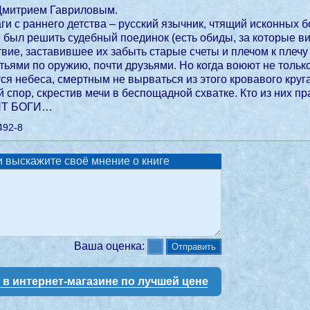
 Дмитрием Гавриловым.
ги с раннего детства – русский язычник, чтящий исконных б
 был решить судебный поединок (есть обиды, за которые вир
вие, заставившее их забыть старые счеты и плечом к плечу
тьями по оружию, почти друзьями. Но когда воюют не только
ся небеса, смертным не вырваться из этого кровавого круг
 спор, скрестив мечи в беспощадной схватке. Кто из них п
ЯТ БОГИ…
492-8
 выскажите своё мнение о книге
Ваша оценка:
у в интернет-магазине по лучшей цене