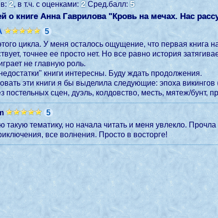
2
2
5
ев:
, в т.ч. с оценками:
Сред.балл:
й о книге Анна Гаврилова "
Кровь на мечах. Нас расс
A
5
этого цикла. У меня осталось ощущение, что первая книга н
ствует, точнее ее просто нет. Но все равно история затягив
 играет не главную роль.
недостатки" книги интересны. Буду ждать продолжения.
вать эти книги я бы выделила следующие: эпоха викингов (
ез постельных сцен, дуэль, колдовство, месть, мятеж/бунт, п
m
5
 такую тематику, но начала читать и меня увлекло. Прочла
иключения, все волнения. Просто в восторге!