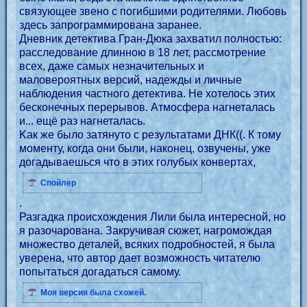
связующее звено с погибшими родителями. Любовь
здесь запрограммирована заранее.
Дневник детектива Гран-Дюка захватил полностью:
расследование длинною в 18 лет, рассмотрение
всех, даже самых незначительных и
маловероятных версий, надежды и личные
наблюдения частного детектива. Не хотелось этих
бесконечных перерывов. Атмосфера нагнеталась
и... ещё раз нагнеталась.
Kак же было затянуто с результатами ДНК((. К тому
моменту, когда они были, наконец, озвучены, уже
догадываешься что в этих голубых конвертах,
Спойлер
.
Разгадка происхождения Лили была интересной, но
я разочарована. Закручивая сюжет, нагромождая
множество деталей, всяких подробностей, я была
уверена, что автор дает возможность читателю
попытаться догадаться самому.
Моя версия была схожей.