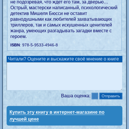
не подозревая, что ждет его там, за дверью…
Острый, мастерски написанный, психологический
детектив Мишеля Бюсси не оставит
равнодушными как любителей захватывающих
триллеров, так и самых искушенных ценителей
жанра, умеющих разгадывать загадки вместе с
героем.
ISBN
: 978-5-9533-4946-8
Читали? Оцените и выскажите своё мнение о книге
Ваша оценка:
Купить эту книгу в интернет-магазине по
лучшей цене