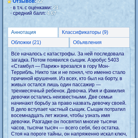
Отзывов
:
22
· в т.ч. с оценками:
21
· средний балл:
4.67
Аннотация
Классификаторы (9)
Обложки (21)
Объявления
Все началось с катастрофы. За ней последовала
загадка. Потом появился сыщик. Аэробус 5403
«Стамбул — Париж» врезался в гору Мон-
Террибль. Никто так и не понял, что именно стало
причиной крушения. Из всех, кто был на борту, в
живых остался лишь один пассажир —
трехмесячный ребенок. Девочка. Имя и фамилия
девочки остались неизвестными. Две семьи
начинают борьбу за право назвать девочку своей.
В дело вступает частный сыщик. Сыщик потратил
восемнадцать лет жизни, чтобы узнать имя
девочки. Разгадке он посвятил многие тысячи
часов, тысячи тысяч — всего себя, без остатка.
Стоя на пороге тайны, он напряженно искал ключ,