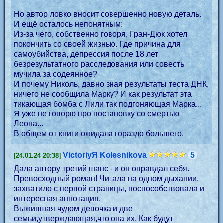
Но автор ловко вносит совершенно новую деталь.
И ещё осталось непонятным:
Из-за чего, собственно говоря, Гран-Дюк хотел
покончить со своей жизнью. Где причина для
самоубийства, депрессия после 18 лет
безрезультатного расследования или совесть
мучила за содеянное?
И почему Николь, давно зная результаты теста ДНК,
ничего не сообщила Марку? И как результат эта
тикающая бомба с Лили так подгоняющая Марка...
Я уже не говорю про постановку со смертью
Леона...
В общем от книги ожидала гораздо большего.
VictoriyЯ Kolesnikova
5
[24.01.24 20:38]
Дала автору третий шанс - и он оправдал себя.
Превосходный роман! Читала на одном дыхании,
захватило с первой страницы, поспособствовала и
интересная аннотация.
Выжившая чудом девочка и две
семьи,утверждающая,что она их. Как будут