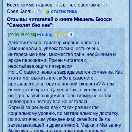
22
21
Всего комментариев:
, в т.ч. с оценками:
4.67
Сред.балл:
статистика
Отзывы читателей о книге Мишель Бюсси
"
Самолет без нее
":
Freitag
3
[09.03.19 00:38]
Действительно, триллер хорошо написан.
Эмоционально, увлекательно, есть очень
интересные идеи, множество тайн, необычные и
яркие персонажи. Роман читается с
неослабевающим интересом.
Но... С самого начала закрадывается сомнение. Как
кто-то мог выжить кто-либо в самолете,
врезавшегося в гору на полной скорости? А тем
более такая кроха. Далее я как-то увлеклась,
быстро развивающимися событиями, но капля
недоверия к автору все же осталась.
Борьба за ребенка двух таких разных (по
социальному уровню, по материальному достатку,
по политическим убеждениям) семейств была
захватывающей и драматичной. Марка и Мальвину
было жаль, ведь эта малютка единственное