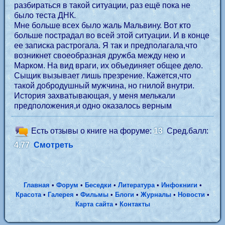
разбираться в такой ситуации, раз ещё пока не
было теста ДНК.
Мне больше всех было жаль Мальвину. Вот кто
больше пострадал во всей этой ситуации. И в конце
ее записка растрогала. Я так и предполагала,что
возникнет своеобразная дружба между нею и
Марком. На вид враги, их объединяет общее дело.
Сыщик вызывает лишь презрение. Кажется,что
такой добродушный мужчина, но гнилой внутри.
История захватывающая, у меня мелькали
предположения,и одно оказалось верным
Есть отзывы о книге на форуме:
13
Сред.балл:
4.77
Смотреть
Главная
•
Форум
•
Беседки
•
Литература
•
Инфокниги
•
Красота
•
Галерея
•
Фильмы
•
Блоги
•
Журналы
•
Новости
•
Карта сайта
•
Контакты