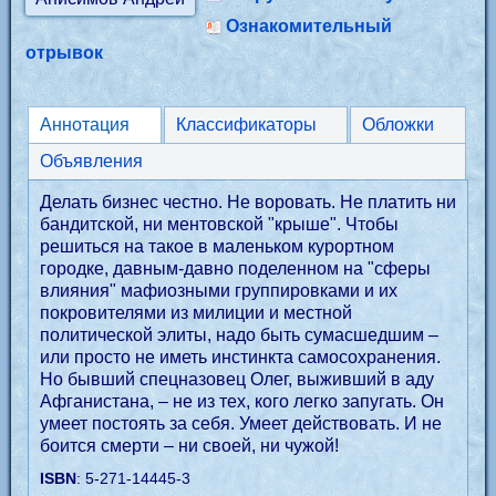
Ознакомительный
отрывок
Аннотация
Классификаторы
Обложки
Объявления
Делать бизнес честно. Не воровать. Не платить ни
бандитской, ни ментовской "крыше". Чтобы
решиться на такое в маленьком курортном
городке, давным-давно поделенном на "сферы
влияния" мафиозными группировками и их
покровителями из милиции и местной
политической элиты, надо быть сумасшедшим –
или просто не иметь инстинкта самосохранения.
Но бывший спецназовец Олег, выживший в аду
Афганистана, – не из тех, кого легко запугать. Он
умеет постоять за себя. Умеет действовать. И не
боится смерти – ни своей, ни чужой!
ISBN
: 5-271-14445-3