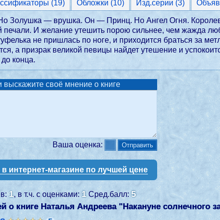
Классификаторы (19)
Обложки (10)
Изд.серии (3)
Объяв
о Золушка — врушка. Он — Принц. Но Ангел Огня. Королевс
й печали. И желание утешить порою сильнее, чем жажда лю
туфелька не пришлась по ноге, и приходится браться за метл
тся, а призрак великой певицы найдет утешение и успокоит
 до конца.
 выскажите своё мнение о книге
Ваша оценка:
у в интернет-магазине по лучшей цене
1
1
5
ев:
, в т.ч. с оценками:
Сред.балл:
й о книге Наталья Андреева "
Накануне солнечного з