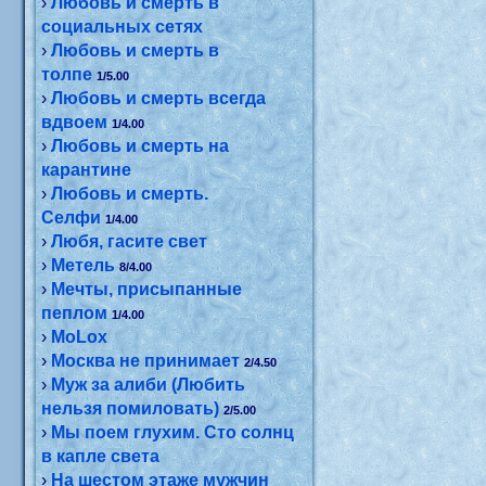
›
Любовь и смерть в
социальных сетях
›
Любовь и смерть в
толпе
1/5.00
›
Любовь и смерть всегда
вдвоем
1/4.00
›
Любовь и смерть на
карантине
›
Любовь и смерть.
Селфи
1/4.00
›
Любя, гасите свет
›
Метель
8/4.00
›
Мечты, присыпанные
пеплом
1/4.00
›
МоLох
›
Москва не принимает
2/4.50
›
Муж за алиби (Любить
нельзя помиловать)
2/5.00
›
Мы поем глухим. Сто солнц
в капле света
›
На шестом этаже мужчин