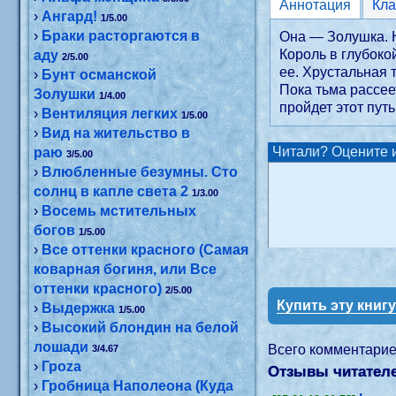
Аннотация
›
Ангард!
1/5.00
›
Браки расторгаются в
Она — Золушка. Н
Король в глубоко
аду
2/5.00
ее. Хрустальная 
›
Бунт османской
Пока тьма рассее
Золушки
1/4.00
пройдет этот путь
›
Вентиляция легких
1/5.00
›
Вид на жительство в
Читали? Оцените и
раю
3/5.00
›
Влюбленные безумны. Сто
солнц в капле света 2
1/3.00
›
Восемь мстительных
богов
1/5.00
›
Все оттенки красного (Самая
коварная богиня, или Все
оттенки красного)
2/5.00
Купить эту книг
›
Выдержка
1/5.00
›
Высокий блондин на белой
лошади
Всего комментари
3/4.67
›
Гроzа
Отзывы читателе
›
Гробница Наполеона (Куда