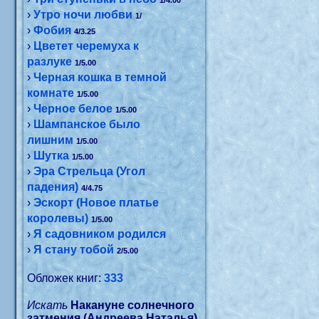
1/4.00
›
Утро ночи любви
1/
›
Фобия
4/3.25
›
Цветет черемуха к
разлуке
1/5.00
›
Черная кошка в темной
комнате
1/5.00
›
Черное белое
1/5.00
›
Шампанское было
лишним
1/5.00
›
Шутка
1/5.00
›
Эра Стрельца (Угол
падения)
4/4.75
›
Эскорт (Новое платье
королевы)
1/5.00
›
Я садовником родился
›
Я стану тобой
2/5.00
Обложек книг:
333
Искать
Накануне солнечного
затмения (Андреева Наталья)