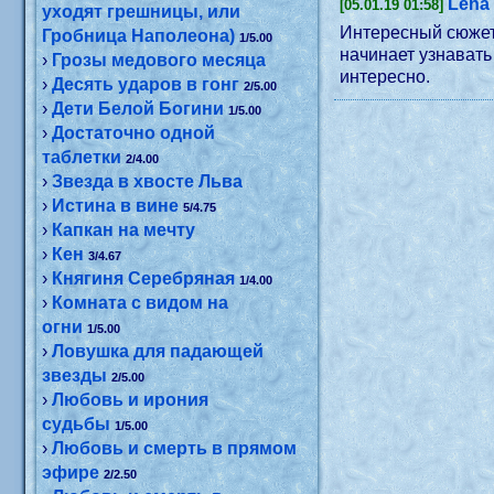
Lena
[05.01.19 01:58]
уходят грешницы, или
Интересный сюжет:
Гробница Наполеона)
1/5.00
начинает узнавать
›
Грозы медового месяца
интересно.
›
Десять ударов в гонг
2/5.00
›
Дети Белой Богини
1/5.00
›
Достаточно одной
таблетки
2/4.00
›
Звезда в хвосте Льва
›
Истина в вине
5/4.75
›
Капкан на мечту
›
Кен
3/4.67
›
Княгиня Серебряная
1/4.00
›
Комната с видом на
огни
1/5.00
›
Ловушка для падающей
звезды
2/5.00
›
Любовь и ирония
судьбы
1/5.00
›
Любовь и смерть в прямом
эфире
2/2.50