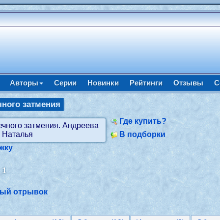
Авторы
Серии
Новинки
Рейтинги
Отзывы
С
чного затмения
Где купить?
В подборки
жку
:
1
ный отрывок