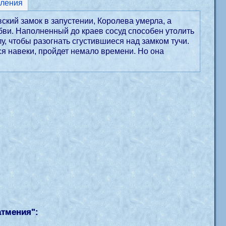
ления
кий замок в запустении, Королева умерла, а
бви. Наполненный до краев сосуд способен утолить
у, чтобы разогнать сгустившиеся над замком тучи.
ся навеки, пройдет немало времени. Но она
атмения
":