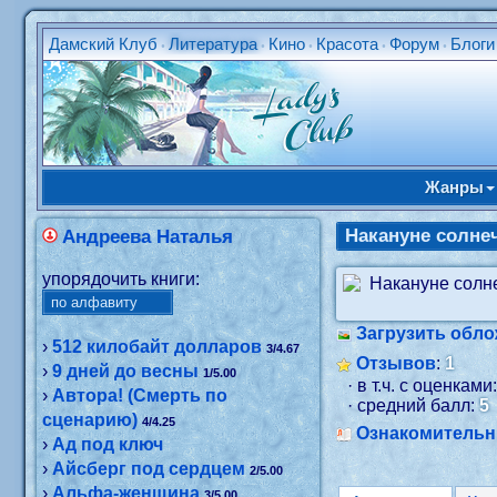
Дамский Клуб
Литература
Кино
Красота
Форум
Блоги
•
•
•
•
•
Жанры
Накануне солне
Андреева Наталья
упорядочить книги:
Загрузить обло
›
512 килобайт долларов
3/4.67
Отзывов
:
1
›
9 дней до весны
1/5.00
· в т.ч. с оценками
›
Автора! (Смерть по
· средний балл:
5
сценарию)
4/4.25
Ознакомитель
›
Ад под ключ
›
Айсберг под сердцем
2/5.00
›
Альфа-женщина
3/5.00