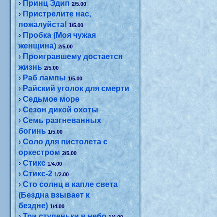
›
Принц Эдип
2/5.00
›
Пристрелите нас,
пожалуйста!
1/5.00
›
Пробка (Моя чужая
женщина)
2/5.00
›
Проигравшему достается
жизнь
2/5.00
›
Раб лампы
1/5.00
›
Райский уголок для смерти
›
Седьмое море
›
Сезон дикой охоты
›
Семь разгневанных
богинь
1/5.00
›
Соло для пистолета с
оркестром
2/5.00
›
Стикс
1/4.00
›
Стикс-2
1/2.00
›
Сто солнц в капле света
(Бездна взывает к
бездне)
1/4.00
›
Три ступеньки в небо