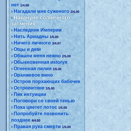
нет
1/4.00
›
Нагадали мне суженого
2/4.00
Накануне солнечного
›
затмения
›
Наследник Империи
›
Нить Ариадны
1/5.00
›
Ничего личного
3/4.67
›
Оtцы и деtи
›
Обмани меня нежно
2/5.00
›
Обыкновенная иstоryя
›
Огненная лилия
1/5.00
›
Оранжевое вино
›
Остров порхающих бабочек
›
Островитяне
1/5.00
›
Пик интуиции
›
Поговори со своей тенью
›
Пока цветет лотос
1/5.00
›
Попробуйте позвонить
позднее
4/4.50
›
Правая рука смерти
1/5.00