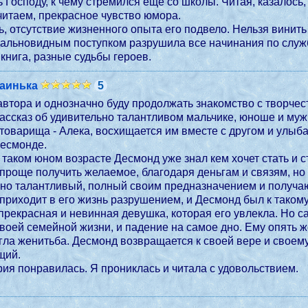
 Господу, к чему стремился ещё со школы. Читая, казалось,
читаем, прекрасное чувство юмора.
ь, отсутствие жизненного опыта его подвело. Нельзя винить
дальновидным поступком разрушила все начинания по служ
книга, разные судьбы героев.
заинька
5
автора и однозначно буду продолжать знакомство с творчес
рассказ об удивительно талантливом мальчике, юноше и му
 товарища - Алека, восхищается им вместе с другом и улыба
Десмонде.
в таком юном возрасте Десмонд уже знал кем хочет стать и 
проще получить желаемое, благодаря деньгам и связям, но 
но талантливый, полный своим предназначением и получаю
приходит в его жизнь разрушением, и Десмонд был к такому 
 прекрасная и невинная девушка, которая его увлекла. Но
воей семейной жизни, и падение на самое дно. Ему опять ж
гла женитьба. Десмонд возвращается к своей вере и своему 
щий.
рия понравилась. Я прониклась и читала с удовольствием.