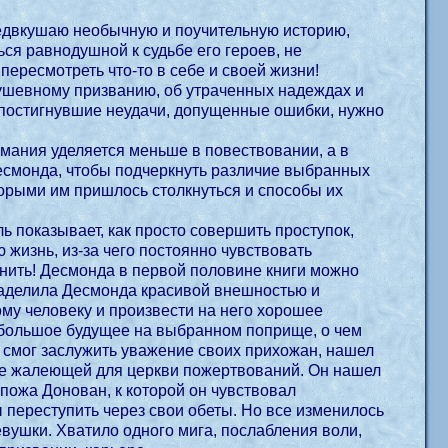
редвкушаю необычную и поучительную историю,
ься равнодушной к судьбе его героев, не
пересмотреть что-то в себе и своей жизни!
душевному призванию, об утраченных надеждах и
на постигнувшие неудачи, допущенные ошибки, нужно
имания уделяется меньше в повествовании, а в
Десмонда, чтобы подчеркнуть различие выбранных
оторыми им пришлось столкнуться и способы их
ь показывает, как просто совершить проступок,
жизнь, из-за чего постоянно чувствовать
винить! Десмонда в первой половине книги можно
 наделила Десмонда красивой внешностью и
му человеку и произвести на него хорошее
о большое будущее на выбранном поприще, о чем
 смог заслужить уважение своих прихожан, нашел
не жалеющей для церкви пожертвований. Он нашел
спожа Донован, к которой он чувствовал
 переступить через свои обеты. Но все изменилось
евушки. Хватило одного мига, послабления воли,