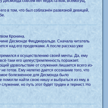
 у Десмонда совсем нет недостатков, всемогущ,
 его в том, что был соблазнён развязной девицей,
бе.
твом Кронина.
жчине Десмонде Фицджеральде. Сначала читатель
ется над его проделками. А после рассказ уже
стремился к осуществлению своей мечты. Да, ему
всё-таки его целеустремленность поражает.
щий удовольствие от служения лишается всего из-
не готов. Ему нелегко дается осознание того, что
 самое болезненное для Десмонда было
е помогли найти свою нишу и выбраться из яму, в
служение, но путь этот будет труден и тернист. Но