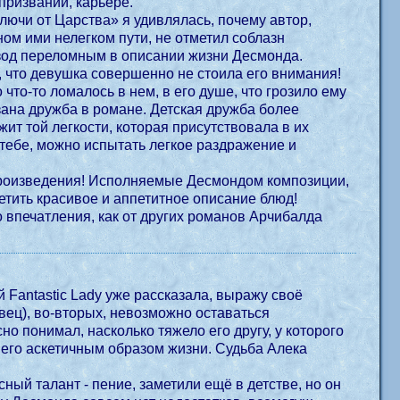
призвании, карьере.
лючи от Царства» я удивлялась, почему автор,
ом ими нелегком пути, не отметил соблазн
изод переломным в описании жизни Десмонда.
е, что девушка совершенно не стоила его внимания!
что-то ломалось в нем, в его душе, что грозило ему
азана дружба в романе. Детская дружба более
ит той легкости, которая присутствовала в их
 тебе, можно испытать легкое раздражение и
 произведения! Исполняемые Десмондом композиции,
етить красивое и аппетитное описание блюд!
го впечатления, как от других романов Арчибалда
 Fantastic Lady уже рассказала, выражу своё
евец), во-вторых, невозможно оставаться
 понимал, насколько тяжело его другу, у которого
д его аскетичным образом жизни. Судьба Алека
асный талант - пение, заметили ещё в детстве, но он