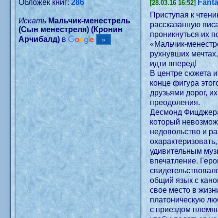
Обложек книг:
286
Fanta
[28.03.16 16:52]
Приступая к чтен
Искать
Мальчик-менестрель
рассказанную писа
(Сын менестреля) (Кронин
проникнуться их п
Арчибалд)
в
«Мальчик-менестр
рухнувших мечтах,
идти вперед!
В центре сюжета и
конце фигура этог
друзьями дорог, и
преодоления.
Десмонд Фицджерал
который невозможн
недовольство и ра
охарактеризовать,
удивительным музы
впечатление. Геро
свидетельствовало
общий язык с кан
свое место в жизн
платоническую люб
с приездом племян