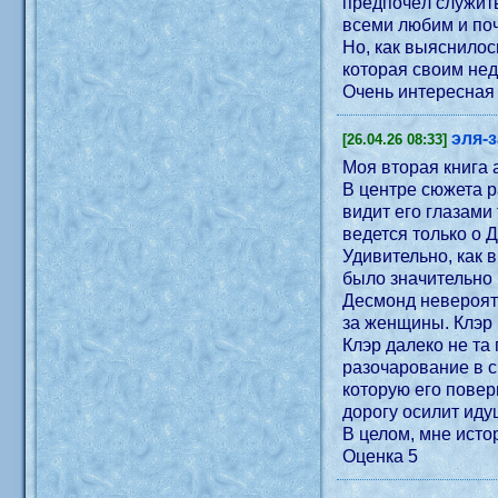
предпочёл служить
всеми любим и по
Но, как выяснилос
которая своим не
Очень интересная 
эля-
[26.04.26 08:33]
Моя вторая книга 
В центре сюжета 
видит его глазами
ведется только о 
Удивительно, как 
было значительно 
Десмонд невероят
за женщины. Клэр 
Клэр далеко не та
разочарование в с
которую его повер
дорогу осилит иду
В целом, мне исто
Оценка 5