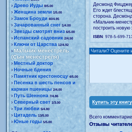
Десмонд Фицджер
›
Древо Иуды
8/5.00
Его ждет блестящ
›
Женщина земли
1/5.00
сторона. Десмонд
›
Замок Броуди
40/4.95
«Мальчик-менестр
›
Зачарованный снег
1/4.00
построить новую 
›
Звезды смотрят вниз
6/5.00
ISBN
: 978-5-699-71
›
Испанский садовник
2/4.50
›
Ключи от Царства
12/4.92
Мальчик-менестрель
›
Читали? Оцените и
(Сын менестреля)
›
Местный доктор
›
Ночные бдения
›
Памятник крестоносцу
4/5.00
›
Песенка в шесть пенсов и
карман пшеницы
2/4.00
›
Путь Шеннона
7/4.86
›
Северный свет
Купить эту книг
1/3.00
›
Три любви
5/4.80
›
Цитадель
13/5.00
Всего комментари
›
Юные годы
5/5.00
Отзывы читателе