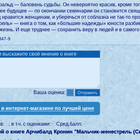
альд — баловень судьбы. Он невероятно красив, кроме тог
ее будущее — по окончании семинарии он становится свяще
 нравится женщинам, и уберечься от соблазна не так-то п
ель» — книга о том, как «большие надежды» юности разбив
жизнь. И еще труднее — сохранить веру в людей и в самого
347-9
 выскажите своё мнение о книге
Ваша оценка:
у в интернет-магазине по лучшей цене
3
3
5
ев:
, в т.ч. с оценками:
Сред.балл:
й о книге Арчибалд Кронин "
Мальчик-менестрель (С