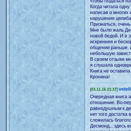
чтобы податься на
Когда читала одну
написав о многих 
нарушения целибат
Признаться, очень
Мне было жаль Дес
новой бедой. И в 
искренняя и беско
общении раньше, и
небольшую завист
В своем отзыве мн
я слушала одновре
Книга не оставила
Кронина!
veteli
[03.11.16 21:37]
Очередная книга а
отношение. Во-пер
равнодушным к дет
нет того достатка
сложилась благопо
Десмонд... здесь в