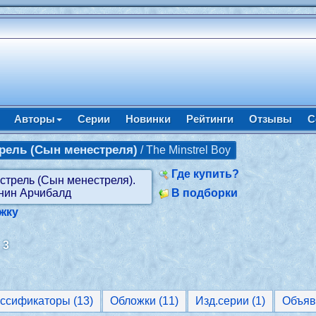
Авторы
Серии
Новинки
Рейтинги
Отзывы
С
рель (Сын менестреля)
/ The Minstrel Boy
Где купить?
В подборки
жку
:
3
Классификаторы (13)
Обложки (11)
Изд.серии (1)
Объяв