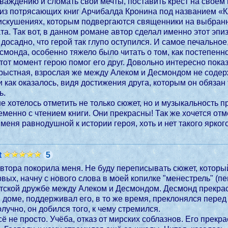
важдению и сломать свои мечты, поставить крест на своем 
 из потрясающих книг Арчибалда Кронина под названием «К
искушениях, которым подвергаются священники на выбранн
а. Так вот, в данном романе автор сделал именно этот эп
 досадно, что герой так глупо оступился. И самое печально
монда, особенно тяжело было читать о том, как постепенно 
этот момент герою помог его друг. Довольно интересно пок
рыстная, взрослая же между Алеком и Десмондом не содерж
 как оказалось, видя достижения друга, которым он обязан
ь.
е хотелось отметить не только сюжет, но и музыкальность
менно с чтением книги. Они прекрасны! Так же хочется отм
 меня равнодушной к истории героя, хоть и нет такого ярко
t
5
втора покорила меня. Не буду переписывать сюжет, который
вых, начну с нового слова в моей копилке "менестрель" (п
ской дружбе между Алеком и Десмондом. Десмонд прекрасно
 в доме, поддерживал его, в то же время, преклонялся пере
лучно, он добился того, к чему стремился.
сё не просто. Учёба, отказ от мирских соблазнов. Его прекр