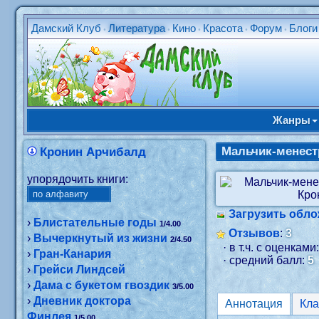
Дамский Клуб
Литература
Кино
Красота
Форум
Блоги
•
•
•
•
•
Жанры
Мальчик-менест
Кронин Арчибалд
упорядочить книги:
Загрузить обло
›
Блистательные годы
1/4.00
Отзывов
:
3
›
Вычеркнутый из жизни
2/4.50
· в т.ч. с оценками
›
Гран-Канария
· средний балл:
5
›
Грейси Линдсей
›
Дама с букетом гвоздик
3/5.00
›
Дневник доктора
Аннотация
Финлея
1/5.00