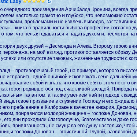
stic Lady
5
ию очередного произведения Арчибалда Кронина, всегда п
телем настолько грамотно и глубоко, что невозможно остат
оступками, проблемами и не извлечь выводов, заставивших 
ель» – книга о правильности выбора профессии согласно 
 о том, что нельзя сдаваться и падать духом и, несмотря 
стория двух друзей – Десмонда и Алека. Второму герою вн
о персонажа, на мой взгляд, противопоставляется образу 
х успехи или отсутствие таковых, жизненные трудности с к
ьд – противоречивый герой, на примере, которого писател
о исправить, одной ошибкой исковеркать себе дальнейшую 
зочарование собой и знать, что кроме себя в этом некого 
 как героя родившегося под счастливой звездой. Природа
кальным талантом, а так же умением найти подход к каждо
й видел свое призвание в служении Господу и его ожидал
 его пребывание в Килбрраке в качестве викария. Десмонд
оником, понравился молодой женщине – госпоже Донован, 
и, его дни проходили благополучно, благочестиво и даже го
овь, привязанность, не смущала его душу настолько, чтобы
ницы госпожи Донован – эгоистичной, глупой, развязной д