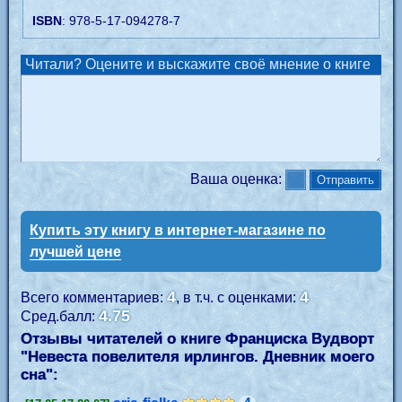
ISBN
: 978-5-17-094278-7
Читали? Оцените и выскажите своё мнение о книге
Ваша оценка:
Купить эту книгу в интернет-магазине по
лучшей цене
4
4
Всего комментариев:
, в т.ч. с оценками:
4.75
Сред.балл:
Отзывы читателей о книге Франциска Вудворт
"
Невеста повелителя ирлингов. Дневник моего
сна
":