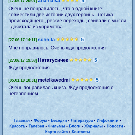
aria-fialka
4
[17.05.17 20:07]
Очень не понравилось , что в одной книге
совместили две истории двух героинь . Логика
происходящего , резкие переходы, сбивали с мысли
, дочитала из упрямства.
sche-fa
5
[27.06.17 14:11]
Мне понравилось. Очень жду продолжения
Нататусичек
5
[27.06.17 19:58]
Жду продолжения
metelkavedmi
5
[05.01.18 18:31]
Очень понравилась книга. Жду продолжения с
нетерпением
Главная
•
Форум
•
Беседки
•
Литература
•
Инфокниги
•
Красота
•
Галерея
•
Фильмы
•
Блоги
•
Журналы
•
Новости
•
Карта сайта
•
Контакты