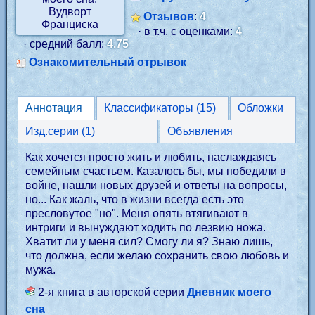
Отзывов
:
4
· в т.ч. с оценками:
4
· средний балл:
4.75
Ознакомительный отрывок
Аннотация
Классификаторы (15)
Обложки
Изд.серии (1)
Объявления
Как хочется просто жить и любить, наслаждаясь
семейным счастьем. Казалось бы, мы победили в
войне, нашли новых друзей и ответы на вопросы,
но... Как жаль, что в жизни всегда есть это
пресловутое "но". Меня опять втягивают в
интриги и вынуждают ходить по лезвию ножа.
Хватит ли у меня сил? Смогу ли я? Знаю лишь,
что должна, если желаю сохранить свою любовь и
мужа.
2-я книга в авторской серии
Дневник моего
сна