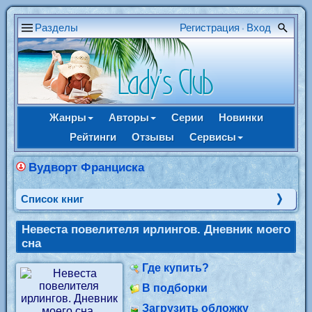
Разделы
Регистрация
Вход
•
Жанры
Авторы
Серии
Новинки
Рейтинги
Отзывы
Сервисы
Вудворт Франциска
Cписок книг
Невеста повелителя ирлингов. Дневник моего
сна
Где купить?
В подборки
Загрузить обложку