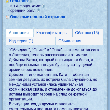
Отзывов
:
1
· в т.ч. с оценками:
0
· средний балл:
0
Ознакомительный отрывок
Аннотация
Классификаторы
Обложки (15)
Изд.серии (1)
Объявления
"Обсидиан", "Оникс" и "Опал" — знаменитая сага
о Лаксенах, теперь рассказанная от имени
Деймона Блэка, который восхищает и бесит, и
вообще вызывает целую бурю чувств у целой
армии своих поклонниц.
Деймон — инопланетянин, Кэти — обычная
земная девушка, их встреча была случайной, но
между ними установилась удивительная
космическая связь, и стремление докопаться до
истины выводит героев на след секретной
организации.
В ситуации, когда друзья становятся
смертельными врагами, а помощь приходит