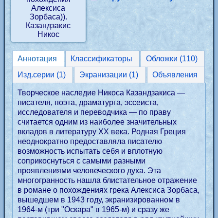
Аннотация
Классификаторы
Обложки (110)
Изд.серии (1)
Экранизации (1)
Объявления
Творческое наследие Никоса Казандзакиса —
писателя, поэта, драматурга, эссеиста,
исследователя и переводчика — по праву
считается одним из наиболее значительных
вкладов в литературу XX века. Родная Греция
неоднократно предоставляла писателю
возможность испытать себя и вплотную
соприкоснуться с самыми разными
проявлениями человеческого духа. Эта
многогранность нашла блистательное отражение
в романе о похождениях грека Алексиса Зорбаса,
вышедшем в 1943 году, экранизированном в
1964-м (три "Оскара" в 1965-м) и сразу же