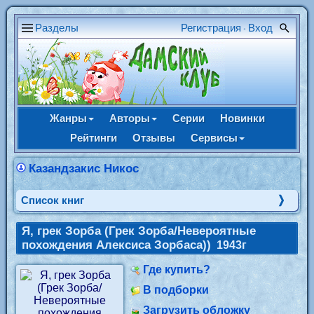
Разделы
Регистрация
Вход
•
Жанры
Авторы
Серии
Новинки
Рейтинги
Отзывы
Сервисы
Казандзакис Никос
Cписок книг
Я, грек Зорба (Грек Зорба/Невероятные
похождения Алексиса Зорбаса))
1943г
Где купить?
В подборки
Загрузить обложку