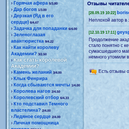
›
Горячая афера
Отзывы читателе
5/3.80
›
Дар богов
1/3.00
bori
[28.09.19 10:22]
›
Дерзкая (Яд в его
Неплохой автор в
сердце)
6/4.67
›
Задачка для попаданки
6/4.00
geys
[12.10.19 17:11]
›
Зеленоглазая
Продолжение акад
авантюристка
9/4.22
стало понятно с к
›
Как найти королеву
сумасшедшего мага
Академии?
3/2.50
немного утомили в
Как стать королевой
›
Академии?
Есть отзывы о
›
Камень желаний
3/4.00
›
Клык Фенрира
›
Когда сбываются мечты
1/4.00
›
Королева нагов
2/4.50
›
Королевский отбор
6/4.33
›
Кто подставил Темного
властелина?
2/4.00
›
Ледяное сердце
2/4.00
›
Личная помощница