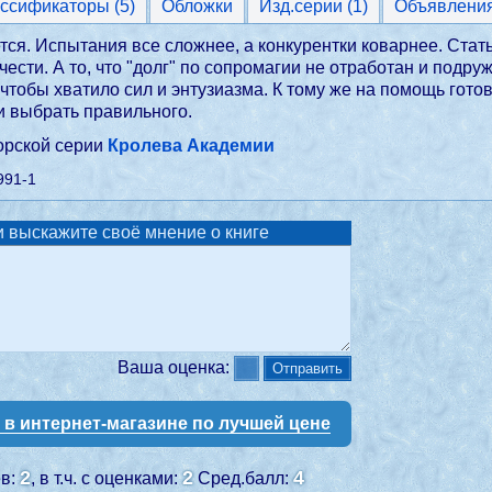
Классификаторы (5)
Обложки
Изд.серии (1)
Объявлени
ся. Испытания все сложнее, а конкурентки коварнее. Стат
 чести. А то, что "долг" по сопромагии не отработан и под
 чтобы хватило сил и энтузиазма. К тому же на помощь гото
 и выбрать правильного.
торской серии
Кролева Академии
991-1
 выскажите своё мнение о книге
Ваша оценка:
у в интернет-магазине по лучшей цене
2
2
4
ев:
, в т.ч. с оценками:
Сред.балл: