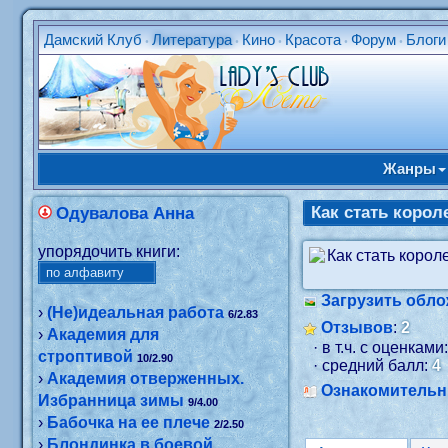
Дамский Клуб
Литература
Кино
Красота
Форум
Блоги
•
•
•
•
•
Жанры
Как стать коро
Одувалова Анна
упорядочить книги:
Загрузить обло
›
(Не)идеальная работа
6/2.83
Отзывов
:
2
›
Академия для
· в т.ч. с оценками
строптивой
10/2.90
· средний балл:
4
›
Академия отверженных.
Ознакомитель
Избранница зимы
9/4.00
›
Бабочка на ее плече
2/2.50
›
Блондинка в боевой