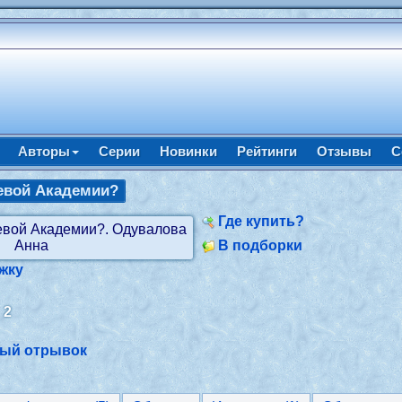
Авторы
Серии
Новинки
Рейтинги
Отзывы
С
левой Академии?
Где купить?
В подборки
жку
:
2
ный отрывок