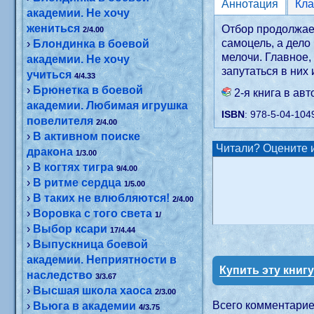
Аннотация
академии. Не хочу
жениться
Отбор продолжает
2/4.00
самоцель, а дело
›
Блондинка в боевой
мелочи. Главное,
академии. Не хочу
запутаться в них
учиться
4/4.33
›
Брюнетка в боевой
2-я книга в ав
академии. Любимая игрушка
ISBN
: 978-5-04-104
повелителя
2/4.00
›
В активном поиске
Читали? Оцените и
дракона
1/3.00
›
В когтях тигра
9/4.00
›
В ритме сердца
1/5.00
›
В таких не влюбляются!
2/4.00
›
Воровка с того света
1/
›
Выбор ксари
17/4.44
›
Выпускница боевой
академии. Неприятности в
Купить эту книг
наследство
3/3.67
›
Высшая школа хаоса
2/3.00
Всего комментари
›
Вьюга в академии
4/3.75