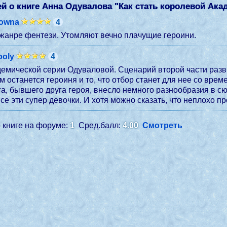
й о книге Анна Одувалова "
Как стать королевой Ака
sowna
4
 жанре фентези. Утомляют вечно плачущие героини.
poly
4
емической серии Одуваловой. Сценарий второй части разв
ем останется героиня и то, что отбор станет для нее со в
, бывшего друга героя, внесло немного разнообразия в сюж
се эти супер девочки. И хотя можно сказать, что неплохо пр
 книге на форуме:
1
Сред.балл:
4.00
Смотреть