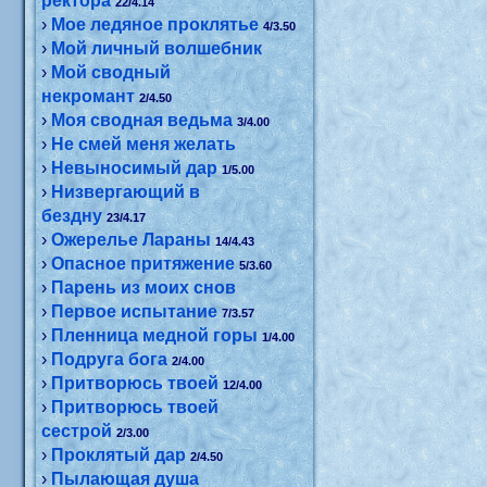
ректора
22/4.14
›
Мое ледяное проклятье
4/3.50
›
Мой личный волшебник
›
Мой сводный
некромант
2/4.50
›
Моя сводная ведьма
3/4.00
›
Не смей меня желать
›
Невыносимый дар
1/5.00
›
Низвергающий в
бездну
23/4.17
›
Ожерелье Лараны
14/4.43
›
Опасное притяжение
5/3.60
›
Парень из моих снов
›
Первое испытание
7/3.57
›
Пленница медной горы
1/4.00
›
Подруга бога
2/4.00
›
Притворюсь твоей
12/4.00
›
Притворюсь твоей
сестрой
2/3.00
›
Проклятый дар
2/4.50
›
Пылающая душа