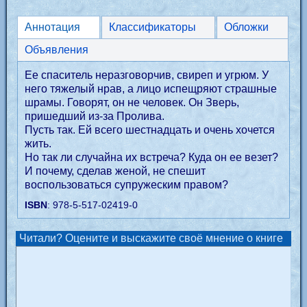
Аннотация
Классификаторы
Обложки
Объявления
Ее спаситель неразговорчив, свиреп и угрюм. У
него тяжелый нрав, а лицо испещряют страшные
шрамы. Говорят, он не человек. Он Зверь,
пришедший из-за Пролива.
Пусть так. Ей всего шестнадцать и очень хочется
жить.
Но так ли случайна их встреча? Куда он ее везет?
И почему, сделав женой, не спешит
воспользоваться супружеским правом?
ISBN
: 978-5-517-02419-0
Читали? Оцените и выскажите своё мнение о книге