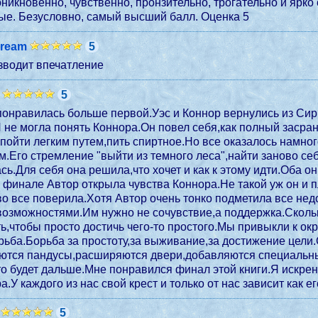
оникновенно, чувственно, пронзительно, трогательно и ярко
тут просто шикарные. Безусловно, самый высший балл. Оценка 5
ream
5
зводит впечатление
5
понравилась больше первой.Уэс и Коннор вернулись из Сир
 не могла понять Коннора.Он повел себя,как полный засран
пойти легким путем,пить спиртное.Но все оказалось намног
.Его стремление "выйти из темного леса",найти заново себ
ь.Для себя она решила,что хочет и как к этому идти.Оба он
 финале Автор открыла чувства Коннора.Не такой уж он и 
 во все поверила.Хотя Автор очень тонко подметила все н
озможностями.Им нужно не сочувствие,а поддержка.Скольк
ь,чтобы просто достичь чего-то простого.Мы привыкли к ок
рьба.Борьба за простоту,за выживание,за достижение цели
ются пандусы,расширяются двери,добавляются специальны
о будет дальше.Мне понравился финал этой книги.Я искренн
а.У каждого из нас свой крест и только от нас зависит как е
5