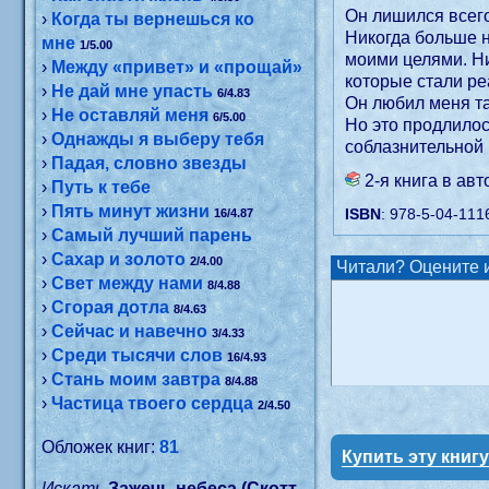
Он лишился всего
›
Когда ты вернешься ко
Никогда больше н
мне
1/5.00
моими целями. Ни
›
Между «привет» и «прощай»
которые стали ре
›
Не дай мне упасть
6/4.83
Он любил меня та
›
Не оставляй меня
6/5.00
Но это продлилос
›
Однажды я выберу тебя
соблазнительной 
›
Падая, словно звезды
2-я книга в ав
›
Путь к тебе
›
Пять минут жизни
ISBN
: 978-5-04-111
16/4.87
›
Самый лучший парень
›
Сахар и золото
2/4.00
Читали? Оцените и
›
Свет между нами
8/4.88
›
Сгорая дотла
8/4.63
›
Сейчас и навечно
3/4.33
›
Среди тысячи слов
16/4.93
›
Стань моим завтра
8/4.88
›
Частица твоего сердца
2/4.50
Обложек книг:
81
Купить эту книг
Искать
Зажечь небеса (Скотт