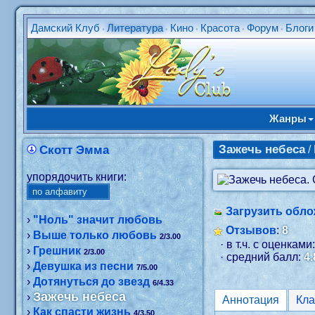
Дамский Клуб
Литература
Кино
Красота
Форум
Блоги
•
•
•
•
•
Жанры
Зажечь небеса
Скотт Эмма
/
упорядочить книги:
Загрузить обло
›
"Ноль" значит любовь
Отзывов
:
8
›
Выше только любовь
2/3.00
· в т.ч. с оценками
›
Грешник
2/3.00
· средний балл:
4.
›
Девушка из песни
7/5.00
›
Дотянуться до звезд
6/4.33
Зажечь небеса
›
Аннотация
›
Как спасти жизнь
4/3.50