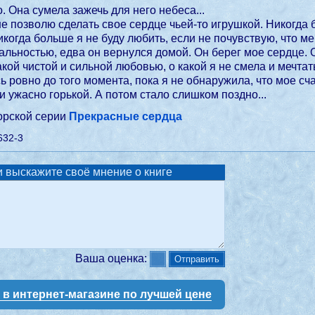
. Она сумела зажечь для него небеса...
е позволю сделать свое сердце чьей-то игрушкой. Никогда
когда больше я не буду любить, если не почувствую, что ме
альностью, едва он вернулся домой. Он берег мое сердце. 
кой чистой и сильной любовью, о какой я не смела и мечтат
ь ровно до того момента, пока я не обнаружила, что мое с
и ужасно горькой. А потом стало слишком поздно...
торской серии
Прекрасные сердца
632-3
 выскажите своё мнение о книге
Ваша оценка:
у в интернет-магазине по лучшей цене