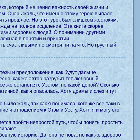
ека, который не ценил важность своей жизни и
зом. Очень жаль, что именно этому герою выпало
ить прошлое. Но этот урок был слишком жестоким,
ежды на полное исцеление. Эта книга скорее
 жизни здоровых людей. О понимании другими
ложная в понятии и принятии.
ть счастливыми не смотря ни на что. Но грустный
тезы и предположения, как будут дальше
есно, как же автор разрубит тот любовный
се же останется с Уэстом, но какой ценой? Сколько
 было жаль, так как я понимала, кого же все-таки в
ие и отношением к Отэм и Уэсту. Хотя я и могу его
ливают.
вную историю. Да, она не нова, но как же здорово