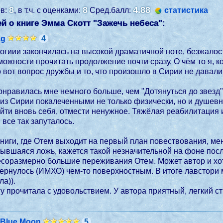
8
8
4.88
ев:
, в т.ч. с оценками:
Сред.балл:
статистика
й о книге Эмма Скотт "
Зажечь небеса
":
ag
4
ой драматичной ноте, безжалостно оставляя читателя на распутье. Честно, я
ожности прочитать продолжение почти сразу. О чём то я, ко
 вот вопрос дружбы и то, что произошло в Сирии не давали
онравилась мне немного больше, чем "Дотянуться до звезд"
из Сирии покалеченными не только физически, но и душевн
йти вновь себя, отмести ненужное. Тяжёлая реабилитация 
все так запуталось.
ниги, где Отем выходит на первый план повествования, ме
крывшаяся ложь, кажется такой незначительной на фоне по
несоразмерно большие переживания Отем. Может автор и хо
бернулось (ИМХО) чем-то поверхностным. В итоге лавстори
а)).
гу прочитала с удовольствием. У автора приятный, легкий ст
 Blue Moon
5