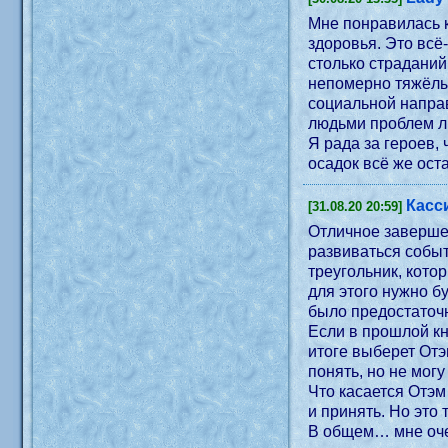
Мне понравилась к
здоровья. Это всё
столько страданий
непомерно тяжёлым
социальной направ
людьми проблем л
Я рада за героев,
осадок всё же ост
Касс
[31.08.20 20:59]
Отличное завершен
развиваться событ
треугольник, кото
для этого нужно будет им всем в
было предостаточ
Если в прошлой кн
итоге выберет Отэ
понять, но не мог
Что касается Отэм и Уэст, то эта часть уже посвящено их отношениям. Им придется пройти не
и принять. Но это
В общем… мне очен