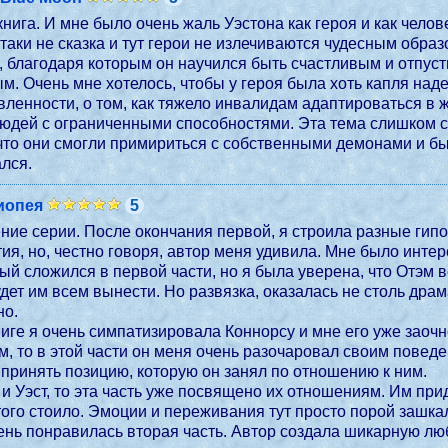
нига. И мне было очень жаль Уэстона как героя и как челов
-таки не сказка и тут герои не излечиваются чудесным обра
, благодаря которым он научился быть счастливым и отпуст
. Очень мне хотелось, чтобы у героя была хоть капля над
ленности, о том, как тяжело инвалидам адаптироваться в
юдей с ограниченными способностями. Эта тема слишком с
 что они смогли примириться с собственными демонами и бы
ался.
иопея
5
ие серии. После окончания первой, я строила разные гипо
ия, но, честно говоря, автор меня удивила. Мне было интер
рый сложился в первой части, но я была уверена, что Отэм в
ынести. Но развязка, оказалась не столь драматичной, как я опасалась. Хотя драмы и слез и тут
но.
иге я очень симпатизировала Коннорсу и мне его уже заочно
м, то в этой части он меня очень разочаровал своим поведен
у принять позицию, которую он занял по отношению к ним.
простой путь, чтобы понять, простить
 того стоило. Эмоции и переживания тут просто порой зашка
ь понравилась вторая часть. Автор создала шикарную любо