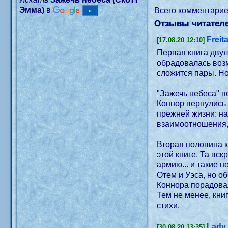
Эмма)
в
Всего комментари
Отзывы читателе
Freit
[17.08.20 12:10]
Первая книга двулогиии закончилась на высок
обрадовалaсь возм
сложится пары. Но
"Зажечь небеса" п
Коннор вернулись 
прежней жизни: на
взаимоотношения, 
Вторая половина к
этой книге. Та вс
армию... и такие 
Отем и Уэса, но о
Коннора порадовал
Тем не менее, кни
стихи.
Lady
[30.08.20 13:35]