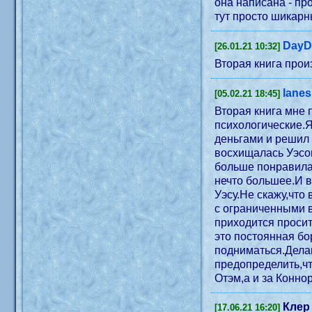
она написана - пр
DayD
[26.01.21 10:32]
Вторая книга прои
lanes
[05.02.21 18:45]
Вторая книга мне 
психологические.Я
деньгами и решил 
восхищалась Уэсом
больше понравилас
нечто большее.И в
Уэсу.Не скажу,что
с ограниченными в
приходится просит
это постоянная бо
подниматься.Дела
предопределить,чт
Отэм,а и за Коннор
Клер
[17.06.21 16:20]