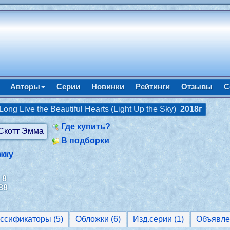
Авторы
Серии
Новинки
Рейтинги
Отзывы
С
 Long Live the Beautiful Hearts (Light Up the Sky)
2018г
Где купить?
В подборки
жку
:
8
88
Классификаторы (5)
Обложки (6)
Изд.серии (1)
Объявле