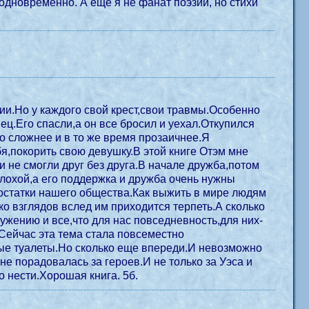
 одновременно. А еще я не фанат поэзии, но стихи
ии.Но у каждого свой крест,свои травмы.Особенно
ец.Его спасли,а он все бросил и уехал.Откупился
о сложнее и в то же время прозаичнее.Я
я,покорить свою девушку.В этой книге Отэм мне
и не смогли друг без друга.В начале дружба,потом
плохой,а его поддержка и дружба очень нужны
едостатки нашего общества.Как выжить в мире людям
о взглядов вслед им приходится терпеть.А сколько
ружению и все,что для нас повседневность,для них-
.Сейчас эта тема стала повсеместно
е туалеты.Но сколько еще впереди.И невозможно
е порадовалась за героев.И не только за Уэса и
го нести.Хорошая книга. 5б.