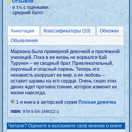
Отзывов
:
3
· в т.ч. с оценками:
3
· средний балл:
4
Аннотация
Классификаторы (10)
Обложки
Объявления
Мариана была примерной девочкой и прилежной
ученицей. Пока в ее жизнь не ворвался Кай
Турунен – ее сводный брат. Привлекательный,
порочный и опасный парень. Теперь его
ненависть разрушит ее мир, а ее любовь –
оставит шрамы на его сердце. Очень скоро этих
двоих ждет противостояние, которое изменит их
жизни навсегда.
1-я книга в авторской серии
Плохая девочка
ISBN
: 978-5-04-168012-1
Читали? Оцените и выскажите своё мнение о книге