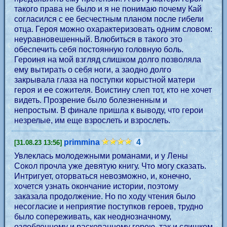
такого права не было и я не понимаю почему Кай
согласился с ее бесчестным планом после гибели
отца. Героя можно охарактеризовать одним словом:
неуравновешенный. Влюбиться в такого это
обеспечить себя постоянную головную боль.
Героиня на мой взгляд слишком долго позволяла
ему вытирать о себя ноги, а заодно долго
закрывала глаза на поступки корыстной матери
героя и ее сожителя. Воистину слеп тот, кто не хочет
видеть. Прозрение было болезненным и
непростым. В финале пришла к выводу, что герои
незрелые, им еще взрослеть и взрослеть.
primmina
4
[31.08.23 13:56]
Увлеклась молодежными романами, и у Лены
Сокол прочла уже девятую книгу. Что могу сказать.
Интригует, оторваться невозможно, и, конечно,
хочется узнать окончание истории, поэтому
заказала продолжение. Но по ходу чтения было
несогласие и неприятие поступков героев, трудно
было сопереживать, как неоднозначному,
озлобленному и раскованному герою, так и слишком