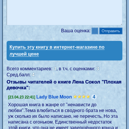
Ваша оценка:
Купить эту книгу в интернет-магазине по
лучшей цене
3
3
Всего комментариев:
, в т.ч. с оценками:
4
Сред.балл:
Отзывы читателей о книге Лена Сокол "
Плохая
девочка
":
Lady Blue Moon
4
[23.04.23 22:41]
Хорошая книга в жанре от "ненависти до
любви".Тема влюбиться в сводного брата не нова,
уж сколько их было написано, не перечесть. Но эта
написана с огоньком. Единственный недостаток
этой книги, что она не имеет завершённого конца и