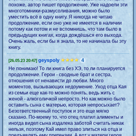
похоже, автор пишет продолжение. Уже надоели эти
многотомники-размусоливания, можно было
уместить всё в одну книгу. Я никогда не читаю
продолжение, если оно уже не имеется в наличии
потому как потом и не вспомнишь, что там было в
предыдущих книгах, когда дождёшься его выхода.
Очень жаль, если бы я знала, то не начинала бы эту
книгу.
geyspoly
4
[26.05.23 20:47]
Не понимаю! То ли книга без ХЭ, то ли планируется
продолжение. Герои - сводные брат и сестра,
отношения от ненависти до любви. Много
моментов, вызывающих недоумение. Уход отца Кая
из семьи еще как-то можно понять, ведь жить с
женой - алкоголичкой непросто. Но как можно было
оставить сына с матерью, которая непросыхает?
Безответственный поступок и это еще мягко
сказано. По-моему то, что отец платил алименты и
иногда видел сына издалека заботой считать никак
нельзя, поэтому Кай имел право злиться на отца и
предъявлять ему претензии. А вот у матери героя