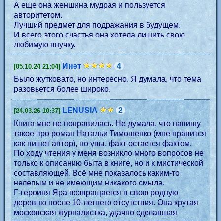
А еще она женщина мудрая и пользуется
авторитетом.
Лучший предмет для подражания в будущем.
И всего этого счастья она хотела лишить свою
любимую внучку.
Инет
4
[05.10.24 21:04]
Было жутковато, но интересно. Я думала, что тема
разовьется более широко.
LENUSIA
2
[24.03.26 10:37]
Книга мне не понравилась. Не думала, что напишу
такое про роман Натальи Тимошенко (мне нравится
как пишет автор), но увы, факт остается фактом.
По ходу чтения у меня возникло много вопросов не
только к описанию быта в книге, но и к мистической
составляющей. Всё мне показалось каким-то
нелепым и не имеющим никакого смыла.
Г-героиня Яра возвращается в свою родную
деревню после 10-летнего отсутствия. Она крутая
московская журналистка, удачно сделавшая