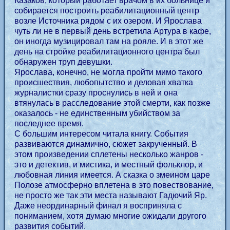
Казаков, который работает врачом в их больнице и
собирается построить реабилитационный центр
возле Источника рядом с их озером. И Ярослава
чуть ли не в первый день встретила Артура в кафе,
он иногда музицировал там на рояле. И в этот же
день на стройке реабилитационного центра был
обнаружен труп девушки.
Ярослава, конечно, не могла пройти мимо такого
происшествия, любопытство и деловая хватка
журналистки сразу проснулись в ней и она
втянулась в расследование этой смерти, как позже
оказалось - не единственным убийством за
последнее время.
С большим интересом читала книгу. События
развиваются динамично, сюжет закрученный. В
этом произведении сплетены несколько жанров -
это и детектив, и мистика, и местный фольклор, и
любовная линия имеется. А сказка о змеином царе
Полозе атмосферно вплетена в это повествование,
не просто же так эти места называют Гадючий Яр.
Даже неординарный финал я восприняла с
пониманием, хотя думаю многие ожидали другого
развития событий.