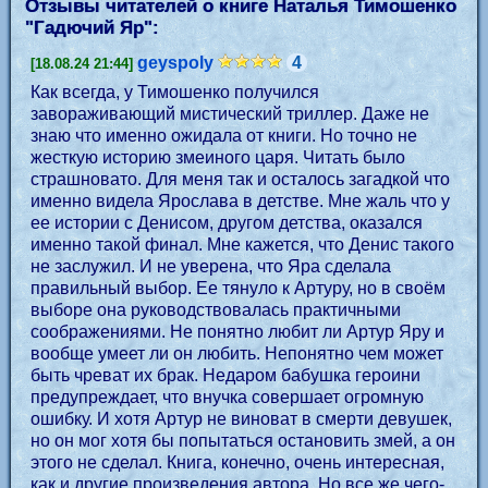
Отзывы читателей о книге Наталья Тимошенко
"
Гадючий Яр
":
geyspoly
4
[18.08.24 21:44]
Как всегда, у Тимошенко получился
завораживающий мистический триллер. Даже не
знаю что именно ожидала от книги. Но точно не
жесткую историю змеиного царя. Читать было
страшновато. Для меня так и осталось загадкой что
именно видела Ярослава в детстве. Мне жаль что у
ее истории с Денисом, другом детства, оказался
именно такой финал. Мне кажется, что Денис такого
не заслужил. И не уверена, что Яра сделала
правильный выбор. Ее тянуло к Артуру, но в своём
выборе она руководствовалась практичными
соображениями. Не понятно любит ли Артур Яру и
вообще умеет ли он любить. Непонятно чем может
быть чреват их брак. Недаром бабушка героини
предупреждает, что внучка совершает огромную
ошибку. И хотя Артур не виноват в смерти девушек,
но он мог хотя бы попытаться остановить змей, а он
этого не сделал. Книга, конечно, очень интересная,
как и другие произведения автора. Но все же чего-