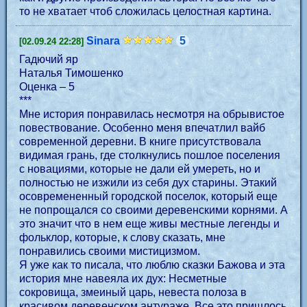
то не хватает чтоб сложилась целостная картина.
Sinara
5
[02.09.24 22:28]
Гадючий яр
Наталья Тимошенко
Оценка – 5
***
Мне история понравилась несмотря на обрывистое
повествование. Особенно меня впечатлил вайб
современной деревни. В книге присутствовала
видимая грань, где столкнулись пошлое поселения
с новациями, которые не дали ей умереть, но и
полностью не изжили из себя дух старины. Этакий
осовремененный городской поселок, который еще
не попрощался со своими деревенскими корнями. А
это значит что в нем еще живы местные легенды и
фольклор, которые, к слову сказать, мне
понравились своими мистицизмом.
Я уже как то писала, что люблю сказки Бажова и эта
история мне навеяла их дух: Несметные
сокровища, змеиный царь, невеста полоза в
красивом деревенском антураже. Все это пришлось