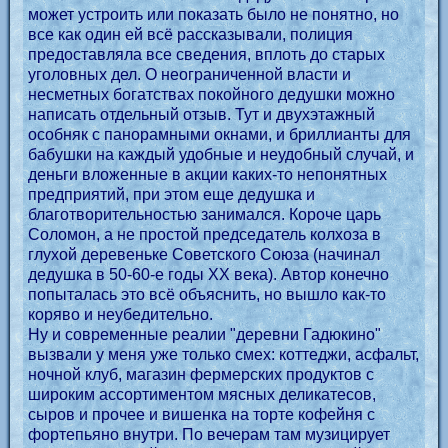
может устроить или показать было не понятно, но
все как один ей всё рассказывали, полиция
предоставляла все сведения, вплоть до старых
уголовных дел. О неограниченной власти и
несметных богатствах покойного дедушки можно
написать отдельный отзыв. Тут и двухэтажный
особняк с панорамными окнами, и бриллианты для
бабушки на каждый удобные и неудобный случай, и
деньги вложенные в акции каких-то непонятных
предприятий, при этом еще дедушка и
благотворительностью занимался. Короче царь
Соломон, а не простой председатель колхоза в
глухой деревеньке Советского Союза (начинал
дедушка в 50-60-е годы ХХ века). Автор конечно
попыталась это всё объяснить, но вышло как-то
коряво и неубедительно.
Ну и современные реалии "деревни Гадюкино"
вызвали у меня уже только смех: коттеджи, асфальт,
ночной клуб, магазин фермерских продуктов с
широким ассортиментом мясных деликатесов,
сыров и прочее и вишенка на торте кофейня с
фортепьяно внутри. По вечерам там музицирует