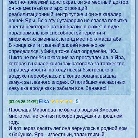
местно-приезжий аристократ, он же местный доктор,
он же местный олигарх, строящий
реабилитационный центр тут же и он же кавалер
нашей Яры. Всю эту бутафорию не спасла попытка
внести некоторое разнообразие в сюжет, в виде
паранормальных способностей героини и
мифических змеиных легенд местного масштаба.
В конце книги главный злодей конечно же
определился, убийца тоже был определён, НО...
Никто не понёс наказание за преступления, а Яра,
которая в начале книги так ратовала за торжество
справедливости, по ходу пьесы быстренько в
воздухе переобулась и в конце романа вышла
замуж за главного злодея. О погибших несчастных
девушка вроде как и забыли все. Занавес!!!
Elka
5
[03.05.26 21:39]
Ярослава Миронова не была в родной Змеевке
много лет, не считая похорон дедушки в прошлом
году.
И вот через десять лет она вернулась в родной дом
к бабушке. Яра - известный, талантливый