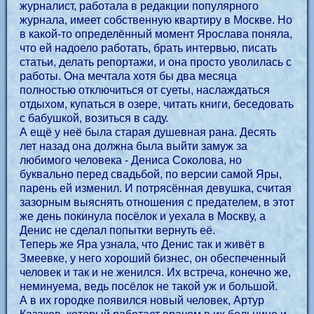
журналист, работала в редакции популярного
журнала, имеет собственную квартиру в Москве. Но
в какой-то определённый момент Ярослава поняла,
что ей надоело работать, брать интервью, писать
статьи, делать репортажи, и она просто уволилась с
работы. Она мечтала хотя бы два месяца
полностью отключиться от суеты, наслаждаться
отдыхом, купаться в озере, читать книги, беседовать
с бабушкой, возиться в саду.
А ещё у неё была старая душевная рана. Десять
лет назад она должна была выйти замуж за
любимого человека - Дениса Соколова, но
буквально перед свадьбой, по версии самой Яры,
парень ей изменил. И потрясённая девушка, считая
зазорным выяснять отношения с предателем, в этот
же день покинула посёлок и уехала в Москву, а
Денис не сделал попытки вернуть её.
Теперь же Яра узнала, что Денис так и живёт в
Змеевке, у него хороший бизнес, он обеспеченный
человек и так и не женился. Их встреча, конечно же,
неминуема, ведь посёлок не такой уж и большой.
А в их городке появился новый человек, Артур