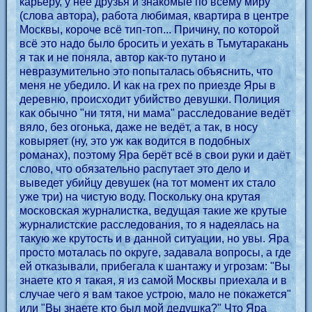
карьеру, у неё друзья и знакомые по всему миру
(слова автора), работа любимая, квартира в центре
Москвы, короче всё тип-топ... Причину, по которой
всё это надо было бросить и уехать в Тьмутаракань
я так и не поняла, автор как-то путано и
невразумительно это попыталась объяснить, что
меня не убедило. И как на грех по приезде Яры в
деревню, происходит убийство девушки. Полиция
как обычно "ни тятя, ни мама" расследование ведёт
вяло, без огонька, даже не ведёт, а так, в носу
ковыряет (ну, это уж как водится в подобных
романах), поэтому Яра берёт всё в свои руки и даёт
слово, что обязательно распутает это дело и
выведет убийцу девушек (на тот момент их стало
уже три) на чистую воду. Поскольку она крутая
московская журналистка, ведущая такие же крутые
журналистские расследования, то я надеялась на
такую же крутость и в данной ситуации, но увы. Яра
просто моталась по округе, задавала вопросы, а где
ей отказывали, прибегала к шантажу и угрозам: "Вы
знаете кто я такая, я из самой Москвы приехала и в
случае чего я вам такое устрою, мало не покажется"
или "Вы знаете кто был мой дедушка?" Что Яра