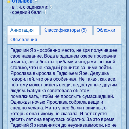
Отзывов
:
5
· в т.ч. с оценками:
5
· средний балл:
4
Аннотация
Классификаторы (5)
Обложки
Объявления
Гадючий Яр - особенно место, не зря получившее
свое название. Вода в здешнем озере прозрачна
и чиста, леса богаты грибами и ягодами, но змей
столько, что не каждый решится за ними пойти.
Ярослава выросла в Гадючьем Яре. Дедушка
говорил ей, что она особенная. Не такая, как все,
поэтому может видеть вещи, недоступные другим
людям. Бабушка советовала об этом
помалкивать, чтобы не прослыть сумасшедшей.
Однажды ночью Ярослава собрала вещи и
спешно уехала. На то у нее были причины, о
которых она никому не сказала. И вот спустя
десять лет она вернулась обратно. За это время
Гадючий Яр изменился до неузнаваемости, но не