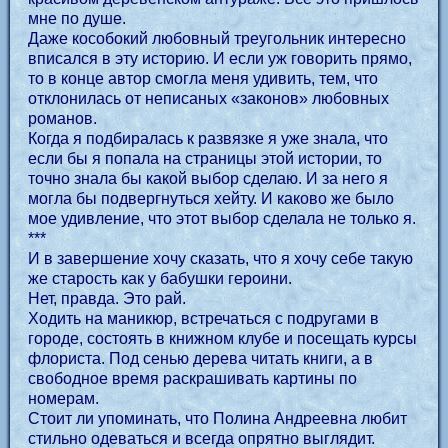
мне по душе.
Даже кособокий любовный треугольник интересно
вписался в эту историю. И если уж говорить прямо,
то в конце автор смогла меня удивить, тем, что
отклонилась от неписаных «законов» любовных
романов.
Когда я подбиралась к развязке я уже знала, что
если бы я попала на страницы этой истории, то
точно знала бы какой выбор сделаю. И за него я
могла бы подвергнуться хейту. И каково же было
мое удивление, что этот выбор сделала не только я.
***
И в завершение хочу сказать, что я хочу себе такую
же старость как у бабушки героини.
Нет, правда. Это рай.
Ходить на маникюр, встречаться с подругами в
городе, состоять в книжном клубе и посещать курсы
флориста. Под сенью дерева читать книги, а в
свободное время раскрашивать картины по
номерам.
Стоит ли упоминать, что Полина Андреевна любит
стильно одеваться и всегда опрятно выглядит.