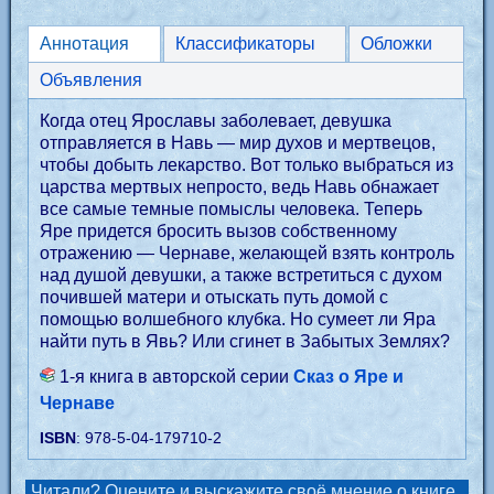
Аннотация
Классификаторы
Обложки
Объявления
Когда отец Ярославы заболевает, девушка
отправляется в Навь — мир духов и мертвецов,
чтобы добыть лекарство. Вот только выбраться из
царства мертвых непросто, ведь Навь обнажает
все самые темные помыслы человека. Теперь
Яре придется бросить вызов собственному
отражению — Чернаве, желающей взять контроль
над душой девушки, а также встретиться с духом
почившей матери и отыскать путь домой с
помощью волшебного клубка. Но сумеет ли Яра
найти путь в Явь? Или сгинет в Забытых Землях?
1-я книга в авторской серии
Сказ о Яре и
Чернаве
ISBN
: 978-5-04-179710-2
Читали? Оцените и выскажите своё мнение о книге