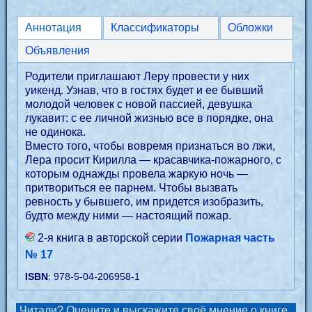
Аннотация
Классификаторы
Обложки
Объявления
Родители приглашают Леру провести у них
уикенд. Узнав, что в гостях будет и ее бывший
молодой человек с новой пассией, девушка
лукавит: с ее личной жизнью все в порядке, она
не одинока.
Вместо того, чтобы вовремя признаться во лжи,
Лера просит Кирилла — красавчика-пожарного, с
которым однажды провела жаркую ночь —
притвориться ее парнем. Чтобы вызвать
ревность у бывшего, им придется изобразить,
будто между ними — настоящий пожар.
2-я книга в авторской серии
Пожарная часть
№ 17
ISBN
: 978-5-04-206958-1
Читали? Оцените и выскажите своё мнение о книге