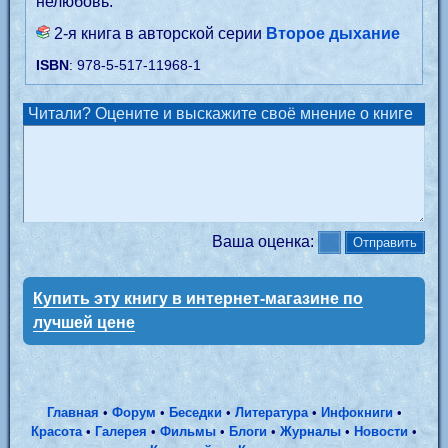
нелюбовь.
2-я книга в авторской серии
Второе дыхание
ISBN
: 978-5-517-11968-1
Читали? Оцените и выскажите своё мнение о книге
Ваша оценка:
Купить эту книгу в интернет-магазине по
лучшей цене
Главная
•
Форум
•
Беседки
•
Литература
•
Инфокниги
•
Красота
•
Галерея
•
Фильмы
•
Блоги
•
Журналы
•
Новости
•