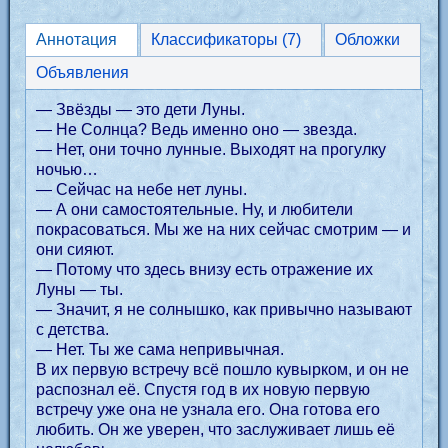
Аннотация
Классификаторы (7)
Обложки
Объявления
— Звёзды — это дети Луны.
— Не Солнца? Ведь именно оно — звезда.
— Нет, они точно лунные. Выходят на прогулку
ночью…
— Сейчас на небе нет луны.
— А они самостоятельные. Ну, и любители
покрасоваться. Мы же на них сейчас смотрим — и
они сияют.
— Потому что здесь внизу есть отражение их
Луны — ты.
— Значит, я не солнышко, как привычно называют
с детства.
— Нет. Ты же сама непривычная.
В их первую встречу всё пошло кувырком, и он не
распознал её. Спустя год в их новую первую
встречу уже она не узнала его. Она готова его
любить. Он же уверен, что заслуживает лишь её