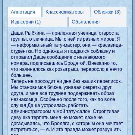
Аннотация
Классификаторы
Обложки (3)
Изд.серии (1)
Объявления
Даша Рыбкина — прилежная ученица, староста
группы, отличница. Мы с ней из разных миров. Я
— неформальный тату-мастер, она — красавица-
студентка. Но однажды я поддался соблазну и
отправил Даше сообщение с незнакомого
номера, подписавшись Бродягой. Внезапно то,
что начиналось как розыгрыш, переросло в нечто
большее.
Теперь не проходит ни дня без наших переписок.
Мы становимся ближе, узнавая секреты друг
друга, и мне все труднее поддерживать образ
незнакомца. Особенно после того, как по воле
случая Даша устроилась работать
администратором в мой тату-салон. Строптивая
девушка терпеть меня не может, даже не
догадываясь, что Бродяга, с которым она мечтает
встретиться, — я. И эта правда может разрушить