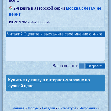
все…
2-я книга в авторской серии
Москва слезам не
верит
ISBN
: 978-5-04-200665-4
Читали? Оцените и выскажите своё мнение о книге
Ваша оценка:
Купить эту книгу в интернет-магазине по
лучшей цене
Главная
•
Форум
•
Беседки
•
Литература
•
Инфокниги
•