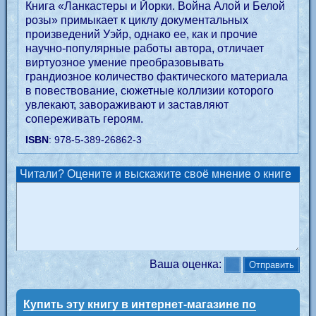
Книга «Ланкастеры и Йорки. Война Алой и Белой
розы» примыкает к циклу документальных
произведений Уэйр, однако ее, как и прочие
научно-популярные работы автора, отличает
виртуозное умение преобразовывать
грандиозное количество фактического материала
в повествование, сюжетные коллизии которого
увлекают, завораживают и заставляют
сопереживать героям.
ISBN
: 978-5-389-26862-3
Читали? Оцените и выскажите своё мнение о книге
Ваша оценка:
Купить эту книгу в интернет-магазине по