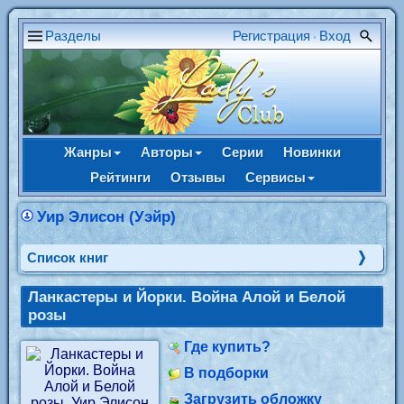
Разделы
Регистрация
Вход
•
Жанры
Авторы
Серии
Новинки
Рейтинги
Отзывы
Сервисы
Уир Элисон (Уэйр)
Cписок книг
Ланкастеры и Йорки. Война Алой и Белой
розы
Где купить?
В подборки
Загрузить обложку