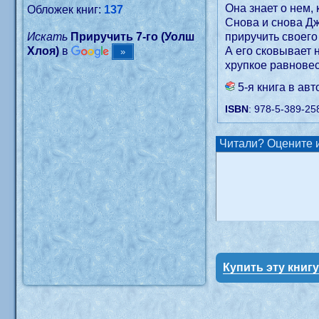
Она знает о нем, 
Обложек книг:
137
Снова и снова Дж
Искать
Приручить 7-го (Уолш
приручить своего
Хлоя)
в
А его сковывает 
хрупкое равновес
5-я книга в ав
ISBN
: 978-5-389-25
Читали? Оцените и
Купить эту книг