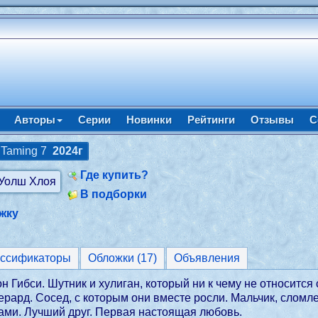
Авторы
Серии
Новинки
Рейтинги
Отзывы
С
 Taming 7
2024г
Где купить?
В подборки
жку
ассификаторы
Обложки (17)
Объявления
 Гибси. Шутник и хулиган, который ни к чему не относится с
ерард. Сосед, с которым они вместе росли. Мальчик, слом
ми. Лучший друг. Первая настоящая любовь.