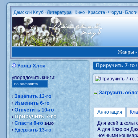
Дамский Клуб
Литература
Кино
Красота
Форум
Блоги
•
•
•
•
•
Жанры
Приручить 7-го
Уолш Хлоя
/
упорядочить книги:
Загрузить обло
›
Зацепить 13-го
›
Изменить 6-го
›
Отпустить 10-го
Аннотация
Кл
Приручить 7-го
›
›
Спасти 6-го
Для всей школы он
1/4.00
А для Клэр он Дж
›
Удержать 13-го
ночными кошмара