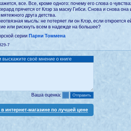
кажется, все. Все, кроме одного: почему его слова о чувств
ерард прячется от Клэр за маску Гибси. Снова и снова она 
 мятежного друга детства.
неотвязная мысль: не потеряет ли он Клэр, если откроется 
ие или рискнуть всем в надежде на большее?
торской серии
Парни Томмена
829-7
 выскажите своё мнение о книге
Ваша оценка:
у в интернет-магазине по лучшей цене