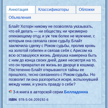
Аннотация
Классификаторы
Обложки
Объявления
Блайт Хоторн никому не позволяла указывать,
что ей делать — ни обществу, ни чрезмерно
опекающему отцу, и уж тем более не мужчине, с
которым она связала свою судьбу. Блайт
заключила сделку с Роком судьбы, пролив кровь
на золотой гобелен и связав себя с Арисом на
всю оставшуюся жизнь. Девушка намерена быть
с ним до конца своих дней, даже несмотря на то,
что он превратил ее жизнь во дворце в кошмар.
Постепенно Блайт открываются тайны ее
прошлого, тесно связанного с Роком судьбы. Но
позволит ли она разгореться искре, вспыхнувшей
между ними, и узнать правду о себе?
3-я книга в авторской серии
Белладонна
ISBN
: 978-5-04-209192-6