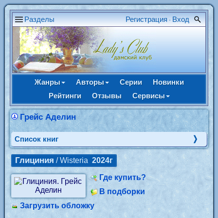
Разделы
Регистрация
Вход
•
Жанры
Авторы
Серии
Новинки
Рейтинги
Отзывы
Сервисы
Грейс Аделин
Cписок книг
Глициния
/ Wiste­ria
2024г
Где купить?
В подборки
Загрузить обложку