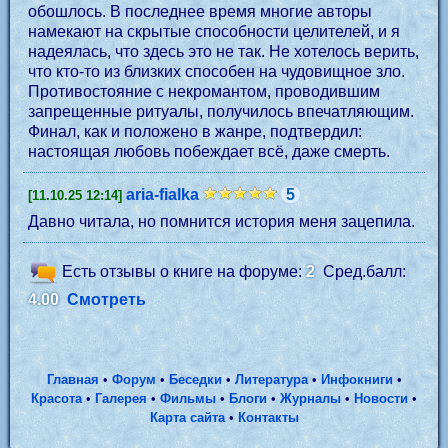
обошлось. В последнее время многие авторы
намекают на скрытые способности целителей, и я
надеялась, что здесь это не так. Не хотелось верить,
что кто-то из близких способен на чудовищное зло.
Противостояние с некромантом, проводившим
запрещенные ритуалы, получилось впечатляющим.
Финал, как и положено в жанре, подтвердил:
настоящая любовь побеждает всё, даже смерть.
aria-fialka
5
[11.10.25 12:14]
Давно читала, но помнится история меня зацепила.
Есть отзывы о книге на форуме:
2
Сред.балл:
4.00
Смотреть
Главная
•
Форум
•
Беседки
•
Литература
•
Инфокниги
•
Красота
•
Галерея
•
Фильмы
•
Блоги
•
Журналы
•
Новости
•
Карта сайта
•
Контакты