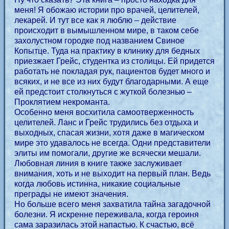
меня! Я обожаю истории про врачей, целителей,
лекарей. И тут все как я люблю – действие
происходит в вымышленном мире, в таком себе
захолустном городке под названием Свиное
Копытце. Туда на практику в клинику для бедных
приезжает Грейс, студентка из столицы. Ей придется
работать не покладая рук, пациентов будет много и
всяких, и не все из них будут благодарными. А еще
ей предстоит столкнуться с жуткой болезнью –
Проклятием некроманта.
Особенно меня восхитила самоотверженность
целителей. Ланс и Грейс трудились без отдыха и
выходных, спасая жизни, хотя даже в магическом
мире это удавалось не всегда. Одни представители
элиты им помогали, другие же всячески мешали.
Любовная линия в книге также заслуживает
внимания, хоть и не выходит на первый план. Ведь
когда любовь истинна, никакие социальные
преграды не имеют значения.
Но больше всего меня захватила тайна загадочной
болезни. Я искренне переживала, когда героиня
сама заразилась этой напастью. К счастью, всё