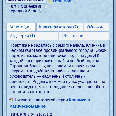
Отзывов
:
2
· в т.ч. с оценками:
2
· средний балл:
5
Аннотация
Классификаторы (7)
Обложки
Изд.серии (1)
Объявления
Практика не задалась с самого начала. Клиника в
бедном квартале провинциального городка! Орки-
наркоманы, матери-одиночки, роды на дому! К
каждой расе приходится найти особый подход.
Странная болезнь, называемая проклятием
некроманта, добавляет работы, да еще и
руководитель — надменный столичный
аристократ. Рядом с ним мой пульс учащается, но
глупо ожидать, что его ледяное сердце способен
растопить хоть кто-то.
1-я книга в авторской серии
Клиники в
магическом мире
ISBN
: 978-5-04-210981-2