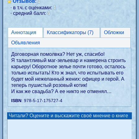
Отзывов
:
1
· в т.ч. с оценками:
1
· средний балл:
4
Аннотация
Классификаторы (7)
Обложки
Объявления
Договорная помолвка? Нет уж, спасибо!
Я талантливый маг-зельевар и намерена строить
карьеру! Оборотное зелье почти готово, осталось
только испытать! Кто ж знал, что испытывать его
будет мой нежеланный жених: офицер и герой. А
теперь пушистый розовый котик!
И как же свадьба? А ее никто не отменял…
ISBN
: 978-5-17-175727-4
Читали? Оцените и выскажите своё мнение о книге