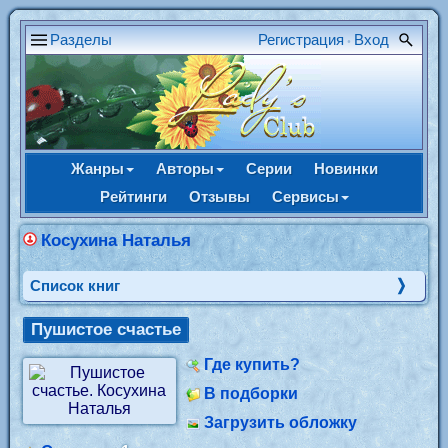
Разделы
Регистрация
Вход
•
Жанры
Авторы
Серии
Новинки
Рейтинги
Отзывы
Сервисы
Косухина Наталья
Cписок книг
Пушистое счастье
Где купить?
В подборки
Загрузить обложку