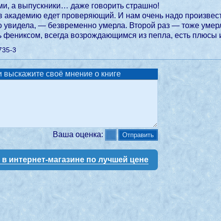
ми, а выпускники… даже говорить страшно!
 академию едет проверяющий. И нам очень надо произвести 
го увидела, — безвременно умерла. Второй раз — тоже уме
ь фениксом, всегда возрождающимся из пепла, есть плюсы 
735-3
 выскажите своё мнение о книге
Ваша оценка:
у в интернет-магазине по лучшей цене