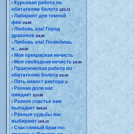
›
Курсовая работа по
обитателям болота
12/3.73
›
Лабиринт для темной
феи
2/4.00
›
Любовь зла! Город
драконов
2/4.00
›
Любовь зла! Полюбишь
и...
2/4.00
›
Моя прекрасная нечисть
›
Моя свободная нечисть
1/5.00
›
Практическая работа по
обитателям болота
1/5.00
›
Пять невест ректора
1/
›
Разная доля нас
ожидает
11/3.80
›
Разное счастье нам
выпадает
30/4.54
›
Разные судьбы нас
выбирают
10/4.10
›
Счастливый брак по-