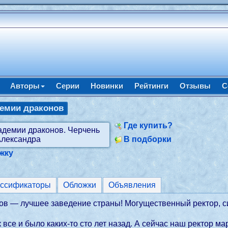
Авторы
Серии
Новинки
Рейтинги
Отзывы
С
демии драконов
Где купить?
В подборки
жку
ассификаторы
Обложки
Объявления
ов — лучшее заведение страны! Могущественный ректор, с
к все и было каких-то сто лет назад. А сейчас наш ректор 