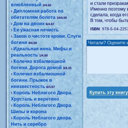
и стали призрака
влюбленный
2/4.50
Именно поэтому в
›
Дипломная работа по
сделала, когда е
обитателям болота
10/4.00
В том, чтобы быт
›
Дом на двоих
6/4.67
ISBN
: 978-5-04-225
›
Ее ужасная нечисть
›
Закон о чистоте крови. Слуги
богини
Читали? Оцените и
4/4.50
›
Идеальная жена. Мифы и
реальность
1/4.00
›
Колечко взбалмошной
богини. Дорога домой
3/4.33
›
Колечко взбалмошной
богини. Прыжок в
неизвестность
6/3.67
Купить эту книг
›
Король Неблагого Двора.
Хрусталь и веретено
›
Король Неблагого Двора.
Шипы и корона
›
Король Неблагого двора.
Нить и серебро