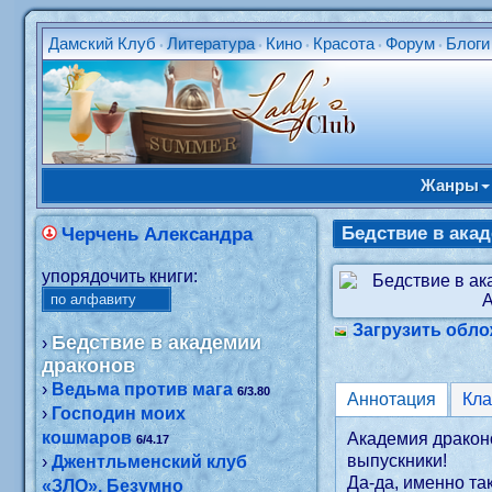
Дамский Клуб
Литература
Кино
Красота
Форум
Блоги
•
•
•
•
•
Жанры
Бедствие в ака
Черчень Александра
упорядочить книги:
Загрузить обло
Бедствие в академии
›
драконов
›
Ведьма против мага
6/3.80
Аннотация
Кл
›
Господин моих
кошмаров
Академия дракон
6/4.17
выпускники!
›
Джентльменский клуб
Да-да, именно та
«ЗЛО». Безумно