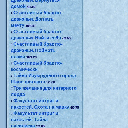
драконьи. Вернуться
домой
4/4.00
›
Счастливый брак по-
драконьи. Догнать
мечту
15/4.57
›
Счастливый брак по-
драконьи. Найти себя
4/4.50
›
Счастливый брак по-
драконьи. Поймать
пламя
36/4.26
›
Счастливый брак по-
космически
›
Тайна Изумрудного города.
Шанс для шута
1/4.00
›
Три желания для янтарного
лорда
›
Факультет интриг и
пакостей. Охота на мавку
4/3.75
›
Факультет интриг и
пакостей. Тайна
василиска
2/4.00