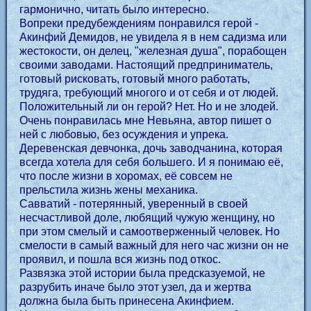
гармонично, читать было интересно.
Вопреки предубеждениям понравился герой -
Акинфий Демидов, не увидела я в нем садизма или
жестокости, он делец, "железная душа", порабощен
своими заводами. Настоящий предприниматель,
готовый рисковать, готовый много работать,
трудяга, требующий многого и от себя и от людей.
Положительный ли он герой? Нет. Но и не злодей.
Очень понравилась мне Невьяна, автор пишет о
ней с любовью, без осуждения и упрека.
Деревенская девчонка, дочь заводчанина, которая
всегда хотела для себя большего. И я понимаю её,
что после жизни в хоромах, её совсем не
прельстила жизнь жены механика.
Савватий - потерянный, уверенный в своей
несчастливой доле, любящий чужую женщину, но
при этом смелый и самоотверженный человек. Но
смелости в самый важный для него час жизни он не
проявил, и пошла вся жизнь под откос.
Развязка этой истории была предсказуемой, не
разрубить иначе было этот узел, да и жертва
должна была быть принесена Акинфием.