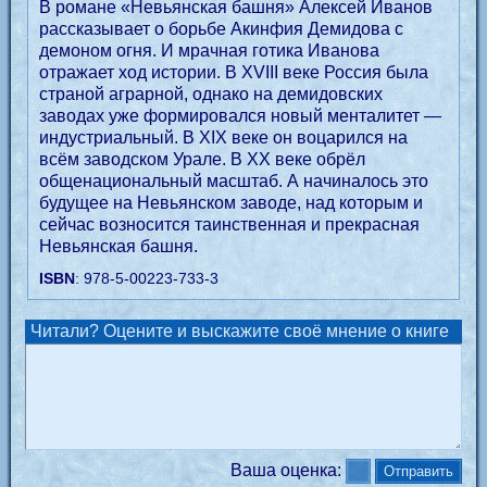
В романе «Невьянская башня» Алексей Иванов
рассказывает о борьбе Акинфия Демидова с
демоном огня. И мрачная готика Иванова
отражает ход истории. В XVIII веке Россия была
страной аграрной, однако на демидовских
заводах уже формировался новый менталитет —
индустриальный. В XIX веке он воцарился на
всём заводском Урале. В XX веке обрёл
общенациональный масштаб. А начиналось это
будущее на Невьянском заводе, над которым и
сейчас возносится таинственная и прекрасная
Невьянская башня.
ISBN
: 978-5-00223-733-3
Читали? Оцените и выскажите своё мнение о книге
Ваша оценка: