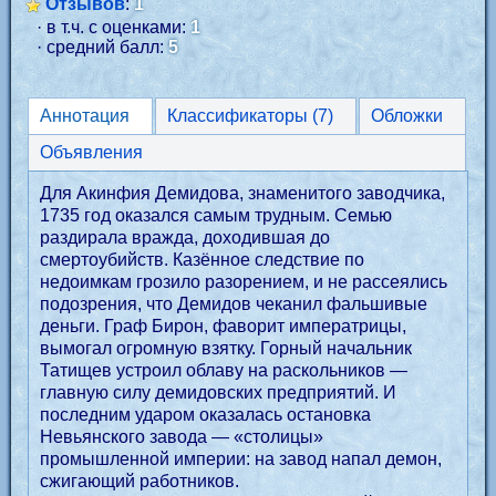
Отзывов
:
1
· в т.ч. с оценками:
1
· средний балл:
5
Аннотация
Классификаторы (7)
Обложки
Объявления
Для Акинфия Демидова, знаменитого заводчика,
1735 год оказался самым трудным. Семью
раздирала вражда, доходившая до
смертоубийств. Казённое следствие по
недоимкам грозило разорением, и не рассеялись
подозрения, что Демидов чеканил фальшивые
деньги. Граф Бирон, фаворит императрицы,
вымогал огромную взятку. Горный начальник
Татищев устроил облаву на раскольников —
главную силу демидовских предприятий. И
последним ударом оказалась остановка
Невьянского завода — «столицы»
промышленной империи: на завод напал демон,
сжигающий работников.