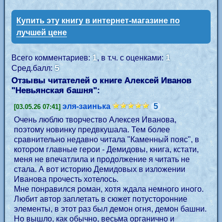
Купить эту книгу в интернет-магазине по
лучшей цене
1
1
Всего комментариев:
, в т.ч. с оценками:
5
Сред.балл:
Отзывы читателей о книге Алексей Иванов
"
Невьянская башня
":
эля-заинька
5
[03.05.26 07:41]
Очень люблю творчество Алексея Иванова,
поэтому новинку предвкушала. Тем более
сравнительно недавно читала "Каменный пояс", в
котором главные герои - Демидовы, книга, кстати,
меня не впечатлила и продолжение я читать не
стала. А вот историю Демидовых в изложении
Иванова прочесть хотелось.
Мне понравился роман, хотя ждала немного иного.
Любит автор заплетать в сюжет потусторонние
элементы, в этот раз был демон огня, демон башни.
Но вышло, как обычно, весьма органично и