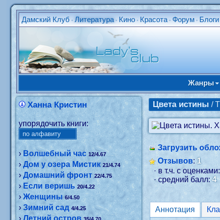
Дамский Клуб
Литература
Кино
Красота
Форум
Блоги
•
•
•
•
•
Жанры
Цвета истины
Ханна Кристин
/ 
упорядочить книги:
Загрузить обло
›
Волшебный час
12/4.67
Отзывов
:
1
›
Дом у озера Мистик
21/4.74
· в т.ч. с оценками
›
Домашний фронт
22/4.75
· средний балл:
4
›
Если веришь
20/4.22
›
Женщины
6/4.50
›
Зимний сад
4/4.25
Аннотация
›
Летний остров
35/4.70