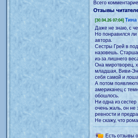
Всего комментари
Отзывы читателе
Тина
[30.04.26 07:04]
Даже не знаю, с ч
Но понравился ли 
автора.
Сестры Грей в под
назовешь. Старшая
из-за лишнего веса
Она миротворец, х
младшая, Виви-Энн
себя самой и лош
А потом появляютс
американец с тем
обошлось.
Ни одна из сестер
очень жаль, он не
ревности и предра
Не скажу, что ром
Есть отзывы о