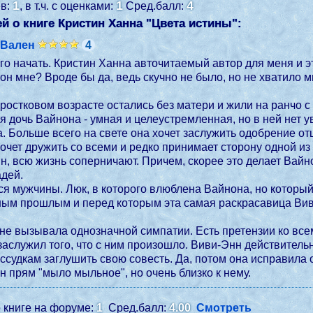
1
1
4
ев:
, в т.ч. с оценками:
Сред.балл:
й о книге Кристин Ханна "
Цвета истины
":
 Вален
4
его начать. Кристин Ханна авточитаемый автор для меня и э
он мне? Вроде бы да, ведь скучно не было, но не хватило 
ростковом возрасте остались без матери и жили на ранчо с
 дочь Вайнона - умная и целеустремленная, но в ней нет у
. Больше всего на свете она хочет заслужить одобрение отц
очет дружить со всеми и редко принимает сторону одной из 
, всю жизнь соперничают. Причем, скорее это делает Вайн
адей.
я мужчины. Люк, в которого влюблена Вайнона, но который
ным прошлым и перед которым эта самая раскрасавица Виви
 не вызывала однозначной симпатии. Есть претензии ко всем
 заслужил того, что с ним произошло. Виви-Энн действитель
ссудкам заглушить свою совесть. Да, потом она исправила о
ан прям "мыло мыльное", но очень близко к нему.
 книге на форуме:
1
Сред.балл:
4.00
Смотреть