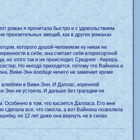
тот роман я прочитала быстро и с удовольствием.
мне пронзительных эмоций, как в других романах
 отцом, которого душой-человеком ну никак не
веренности в себе, она считает себя второсортной
а, но этого так и не происходит. Средняя - Аврора.
сестер. Но иногда приходится, потому что Вайнона и
она, Виви-Энн вообще ничего не замечает кроме
 влюблен в Виви-Энн. И Даллас, коренной
-Энн не устояла. И дальше без трагедии не
. Особенно в том, что касается Далласа. Его мне
но сделала все, что смогла, а вот Вайнона позволила
шибку, но 12 лет даже она вернуть не в силах.