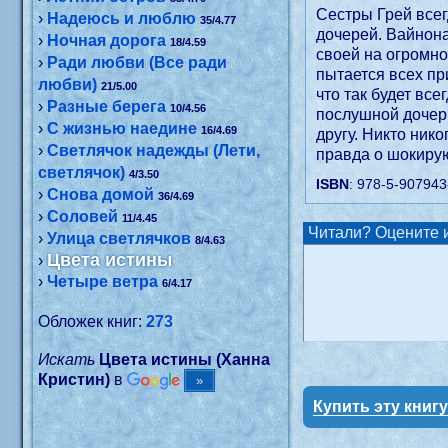
Сестры Грей всег
›
Надеюсь и люблю
35/4.77
дочерей. Вайнона
›
Ночная дорога
18/4.59
своей на огромно
›
Ради любви (Все ради
пытается всех пр
любви)
21/5.00
что так будет вс
›
Разные берега
10/4.56
послушной дочери
›
С жизнью наедине
16/4.69
другу. Никто ник
›
Светлячок надежды (Лети,
правда о шокиру
светлячок)
4/3.50
ISBN
: 978-5-907943
›
Снова домой
36/4.69
›
Соловей
11/4.45
Читали? Оцените и
›
Улица светлячков
8/4.63
Цвета истины
›
›
Четыре ветра
6/4.17
Обложек книг:
273
Искать
Цвета истины (Ханна
Кристин)
в
Купить эту книг