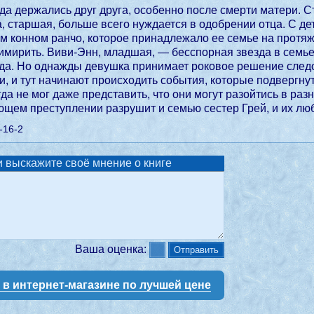
да держались друг друга, особенно после смерти матери. С
, старшая, больше всего нуждается в одобрении отца. С де
м конном ранчо, которое принадлежало ее семье на протяж
имирить. Виви-Энн, младшая, — бесспорная звезда в семье. 
егда. Но однажды девушка принимает роковое решение следов
, и тут начинают происходить события, которые подвергну
огда не мог даже представить, что они могут разойтись в ра
ющем преступлении разрушит и семью сестер Грей, и их лю
-16-2
 выскажите своё мнение о книге
Ваша оценка:
у в интернет-магазине по лучшей цене