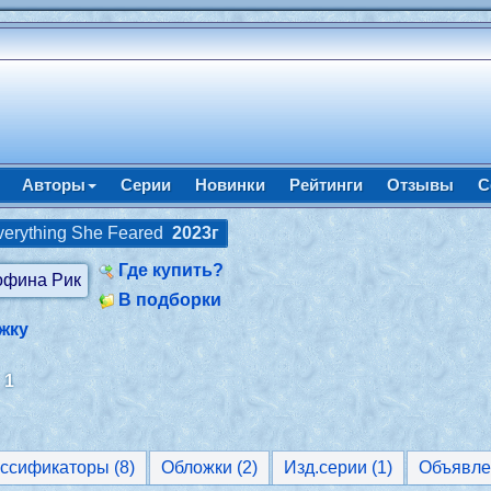
Авторы
Серии
Новинки
Рейтинги
Отзывы
С
verything She Feared
2023г
Где купить?
В подборки
жку
:
1
Классификаторы (8)
Обложки (2)
Изд.серии (1)
Объявле