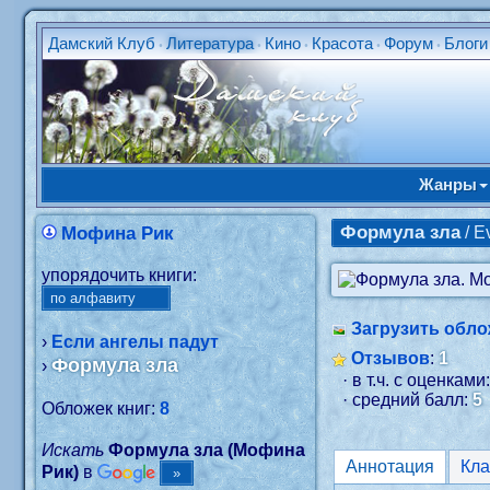
Дамский Клуб
Литература
Кино
Красота
Форум
Блоги
•
•
•
•
•
Жанры
Формула зла
Мофина Рик
/ E
упорядочить книги:
Загрузить обло
›
Если ангелы падут
Отзывов
:
1
Формула зла
›
· в т.ч. с оценками
· средний балл:
5
Обложек книг:
8
Искать
Формула зла (Мофина
Аннотация
Рик)
в