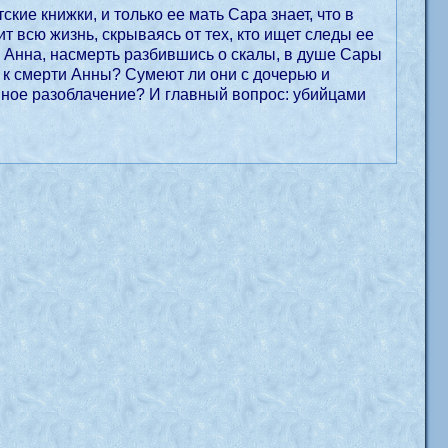
кие книжки, и только ее мать Сара знает, что в
т всю жизнь, скрываясь от тех, кто ищет следы ее
ня Анна, насмерть разбившись о скалы, в душе Сары
а к смерти Анны? Сумеют ли они с дочерью и
шное разоблачение? И главный вопрос: убийцами