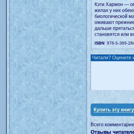
Кэти Хармон — об
жилах у них обеи
биологической ма
оживают прежние 
дальше прятатьс
становятся или в
ISBN
: 978-5-389-28
Читали? Оцените и
Купить эту книг
Всего комментари
Отзывы читателе