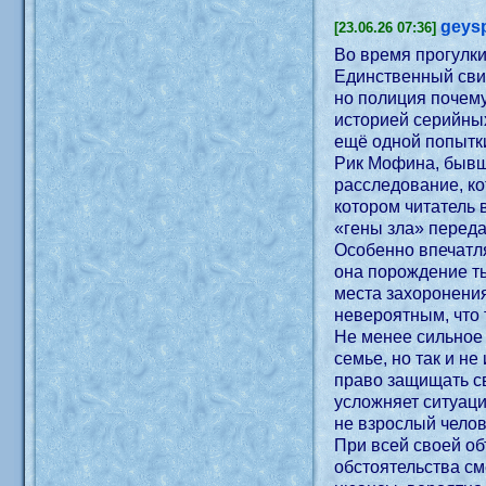
geys
[23.06.26 07:36]
Во время прогулки
Единственный свид
но полиция почему
историей серийны
ещё одной попытк
Рик Мофина, бывши
расследование, ко
котором читатель 
«гены зла» переда
Особенно впечатля
она порождение ть
места захоронени
невероятным, что
Не менее сильное
семье, но так и н
право защищать св
усложняет ситуаци
не взрослый челов
При всей своей о
обстоятельства см