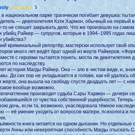
poly
5
 в национальном парке трагически погибает девушка: пытая
етель — девятилетняя Кэти Хармон, обычный на первый вз
-то не спешит закрывать дело. Что же произошло на самом 
х убийц Райкер — супругов, которые в 1994–1995 годах ли
и убийства?
й криминальный репортёр, мастерски использует свой опыт
торое много лет ведёт брат одной из жертв Райкеров. «Фор
вместе с героями пытается понять: могла ли девятилетняя 
ются по наследству.
ет история Магды Райкер. Она — зло в чистом виде, и, зная
мы. До сих пор не укладывается в голове, как ей удалось об
я жертв, она вышла на свободу спустя двадцать лет — с н
 такое вообще возможно.
 впечатление производит судьба Сары Хармон — дочери с
е избавившейся от чувства собственной ущербности. Теперь
ою дочь, если та, возможно, унаследовала тёмное наследи
ю — её умение уходить от вопросов матери, психолога и по
ек.
бъёмности книга читается на одном дыхании. Но отдельны
ерти Анны или невероятная способность Магды отыскать Са