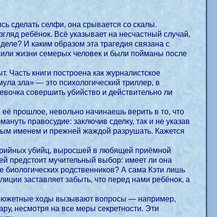
сь сделать селфи, она срывается со скалы.
гляд ребёнок. Всё указывает на несчастный случай,
деле? И каким образом эта трагедия связана с
шили жизни семерых человек и были пойманы после
. Часть книги построена как журналистское
мула зла» — это психологический триллер, в
девочка совершить убийство и действительно ли
 её прошлое, невольно начинаешь верить в то, что
мануть правосудие: заключив сделку, так и не указав
овым именем и прежней жаждой разрушать. Кажется
ерийных убийц, выросшей в любящей приёмной
 ей предстоит мучительный выбор: имеет ли она
е биологических родственников? А сама Кэти лишь
лиции заставляет забыть, что перед нами ребёнок, а
е сюжетные ходы вызывают вопросы — например,
ру, несмотря на все меры секретности. Эти