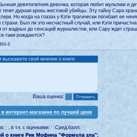
ычная девятилетняя девочка, которая любит мультики и детс
х течет дурная кровь жестокой убийцы. Эту тайну Сара храни
тери. Но когда на глазах у Кэти трагически погибает ее ня
страхи. Был ли это несчастный случай, или Кэти причастн
я от жадных до сенсаций журналистов, или Сару ждет стра
се-таки рождаются?
455-5
 выскажите своё мнение о книге
Ваша оценка:
у в интернет-магазине по лучшей цене
1
1
5
ев:
, в т.ч. с оценками:
Сред.балл:
й о книге Рик Мофина "
Формула зла
":