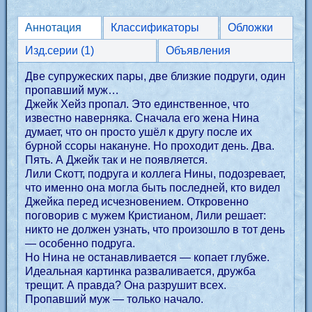
Аннотация
Классификаторы
Обложки
Изд.серии (1)
Объявления
Две супружеских пары, две близкие подруги, один
пропавший муж…
Джейк Хейз пропал. Это единственное, что
известно наверняка. Сначала его жена Нина
думает, что он просто ушёл к другу после их
бурной ссоры накануне. Но проходит день. Два.
Пять. А Джейк так и не появляется.
Лили Скотт, подруга и коллега Нины, подозревает,
что именно она могла быть последней, кто видел
Джейка перед исчезновением. Откровенно
поговорив с мужем Кристианом, Лили решает:
никто не должен узнать, что произошло в тот день
— особенно подруга.
Но Нина не останавливается — копает глубже.
Идеальная картинка разваливается, дружба
трещит. А правда? Она разрушит всех.
Пропавший муж — только начало.