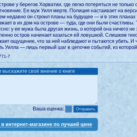
трове у берегов Хорватии, где легко потеряться не только с
гновение. Ее муж Уилл мертв. Полиция настаивает на верси
ем недавно он строил планы на будущее — и в этих планах 
езжает в их дом на острове — туда, где они были счастливы
сно: у ее мужа была другая жизнь, о которой она ничего не 
епенно остров начинает казаться ей ловушкой. Слишком ти
икает ощущение, что за ней наблюдают и пытаются убить. И 
ть Уилла — лишь первый шаг в цепочке событий, из которой
771-7
 выскажите своё мнение о книге
Ваша оценка:
у в интернет-магазине по лучшей цене