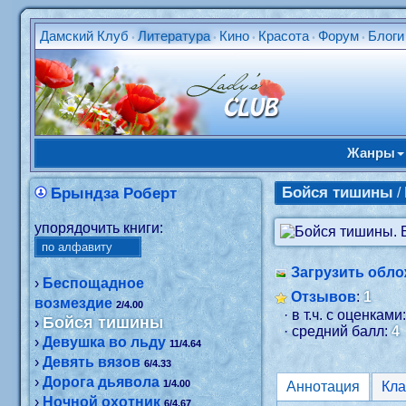
Дамский Клуб
Литература
Кино
Красота
Форум
Блоги
•
•
•
•
•
Жанры
Бойся тишины
Брындза Роберт
/
упорядочить книги:
Загрузить обло
›
Беспощадное
Отзывов
:
1
возмездие
2/4.00
· в т.ч. с оценками
Бойся тишины
›
· средний балл:
4
›
Девушка во льду
11/4.64
›
Девять вязов
6/4.33
›
Дорога дьявола
1/4.00
Аннотация
›
Ночной охотник
6/4.67