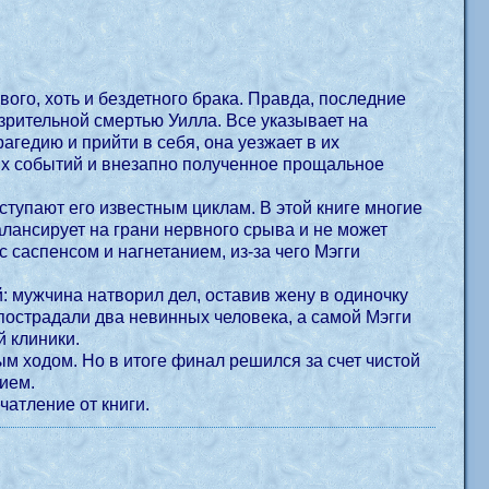
ого, хоть и бездетного брака. Правда, последние
озрительной смертью Уилла. Все указывает на
агедию и прийти в себя, она уезжает в их
ых событий и внезапно полученное прощальное
ступают его известным циклам. В этой книге многие
алансирует на грани нервного срыва и не может
с саспенсом и нагнетанием, из-за чего Мэгги
й: мужчина натворил дел, оставив жену в одиночку
пострадали два невинных человека, а самой Мэгги
й клиники.
ным ходом. Но в итоге финал решился за счет чистой
ием.
атление от книги.