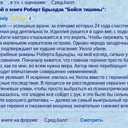
1
1
4
ев:
, в т.ч. с оценками:
Сред.балл:
й о книге Роберт Брындза "
Бойся тишины
":
poly
4
алл — успешные врачи, за плечами которых 24 года счастлив
енил род деятельности. Идиллия рушится в один миг, с под
Мэгги наотрез отказывается в это верить. Чтобы пережить тр
а маленьком хорватском острове. Однако череда загадочн
 подтверждают ее худшие опасения: Уилла убили.
ерийные романы Роберта Брындзы, на мой взгляд, сильно у
омнения. Поначалу кажется, что главная героиня просто б
о, как по мне, во всем нужна мера. Автор явно переборщил 
одит впечатление совершенно невменяемой.
я увлекает. Я искренне злилась на Уилла вместе с героине
ные последствия. В процессе ее расследования серьезно 
лючевые улики, чтобы просто выбраться из психиатрическо
 казалось, что злодею всё сойдет с рук, и это было бы силь
 для хорошего детектива — далеко не самый выигрышный пр
я героиня и смазанная концовка значительно снижают впеч
 книге на форуме:
1
Сред.балл:
4.00
Смотреть