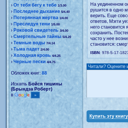
На уединенном ос
›
От тебя бегу к тебе
1/3.00
рушится в одно м
›
Последнее дыхание
5/4.40
верить. Еще совс
›
Потерянная жертва
1/4.00
ответов, Мэгги у
›
Преследуя тени
1/5.00
него становится я
›
Роковой свидетель
3/4.00
сохранить. Пост
›
Смертельные тайны
5/4.20
часто у нее возн
›
Темные воды
7/4.14
становится: смер
›
Тьма падет
2/4.00
ISBN
: 978-5-17-182
›
Холодная кровь
4/4.25
›
Черные пески
4/4.75
Читали? Оцените и
Обложек книг:
88
Искать
Бойся тишины
(Брындза Роберт)
в
Купить эту книг