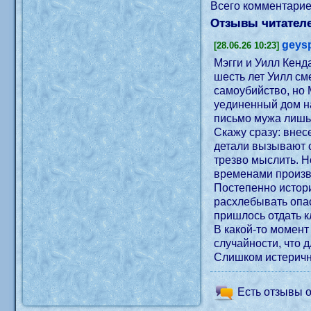
Всего комментари
Отзывы читателе
geys
[28.06.26 10:23]
Мэгги и Уилл Кенд
шесть лет Уилл см
самоубийство, но 
уединенный дом н
письмо мужа лишь
Скажу сразу: внес
детали вызывают с
трезво мыслить. Н
временами произв
Постепенно истори
расхлебывать опас
пришлось отдать к
В какой-то момент
случайности, что
Слишком истерична
Есть отзывы о