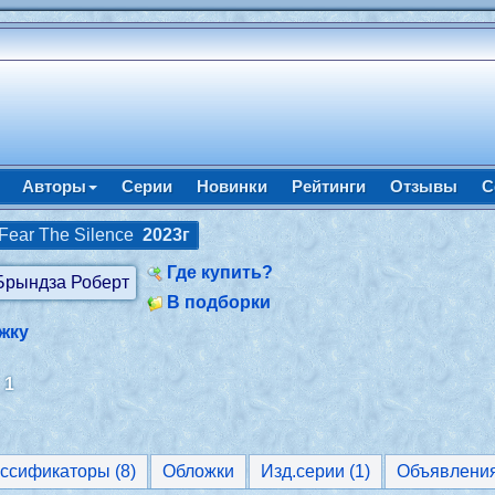
Авторы
Серии
Новинки
Рейтинги
Отзывы
С
 Fear The Silence
2023г
Где купить?
В подборки
жку
:
1
Классификаторы (8)
Обложки
Изд.серии (1)
Объявлени