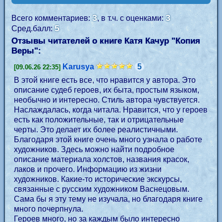
3
3
Всего комментариев:
, в т.ч. с оценками:
5
Сред.балл:
Отзывы читателей о книге Катя Качур "
Копия
Веры
":
Karusya
5
[09.06.26 22:35]
В этой книге есть все, что нравится у автора. Это
описание судеб героев, их быта, простым языком,
необычно и интересно. Стиль автора чувствуется.
Наслаждалась, когда читала. Нравится, что у героев
есть как положительные, так и отрицательные
черты. Это делает их более реалистичными.
Благодаря этой книге очень много узнала о работе
художников. Здесь можно найти подробное
описание материала холстов, названия красок,
лаков и прочего. Информацию из жизни
художников. Какие-то исторические экскурсы,
связанные с русским художником Васнецовым.
Сама бы я эту тему не изучала, но благодаря книге
много почерпнула.
Героев много, но за каждым было интересно