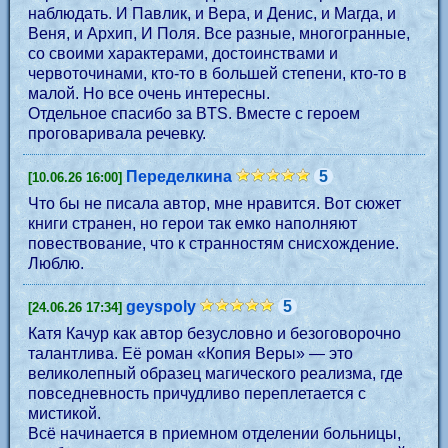
наблюдать. И Павлик, и Вера, и Денис, и Магда, и
Веня, и Архип, И Поля. Все разные, многогранные,
со своими характерами, достоинствами и
червоточинами, кто-то в большей степени, кто-то в
малой. Но все очень интересны.
Отдельное спасибо за BTS. Вместе с героем
проговаривала речевку.
Переделкина
5
[10.06.26 16:00]
Что бы не писала автор, мне нравится. Вот сюжет
книги странен, но герои так емко наполняют
повествование, что к странностям снисхождение.
Люблю.
geyspoly
5
[24.06.26 17:34]
Катя Качур как автор безусловно и безоговорочно
талантлива. Её роман «Копия Веры» — это
великолепный образец магического реализма, где
повседневность причудливо переплетается с
мистикой.
Всё начинается в приемном отделении больницы,