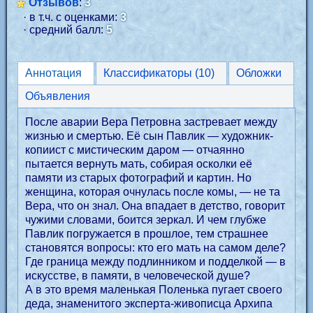
Отзывов
:
3
· в т.ч. с оценками:
3
· средний балл:
5
Аннотация
Классификаторы (10)
Обложки
Объявления
После аварии Вера Петровна застревает между
жизнью и смертью. Её сын Павлик — художник-
копиист с мистическим даром — отчаянно
пытается вернуть мать, собирая осколки её
памяти из старых фотографий и картин. Но
женщина, которая очнулась после комы, — не та
Вера, что он знал. Она впадает в детство, говорит
чужими словами, боится зеркал. И чем глубже
Павлик погружается в прошлое, тем страшнее
становятся вопросы: кто его мать на самом деле?
Где граница между подлинником и подделкой — в
искусстве, в памяти, в человеческой душе?
А в это время маленькая Поленька пугает своего
деда, знаменитого эксперта-живописца Архипа