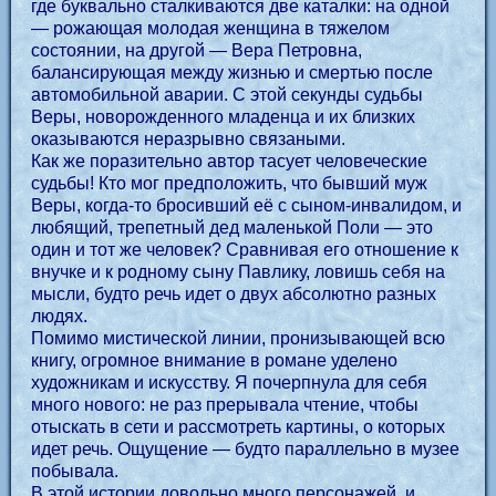
где буквально сталкиваются две каталки: на одной
— рожающая молодая женщина в тяжелом
состоянии, на другой — Вера Петровна,
балансирующая между жизнью и смертью после
автомобильной аварии. С этой секунды судьбы
Веры, новорожденного младенца и их близких
оказываются неразрывно связаными.
Как же поразительно автор тасует человеческие
судьбы! Кто мог предположить, что бывший муж
Веры, когда-то бросивший её с сыном-инвалидом, и
любящий, трепетный дед маленькой Поли — это
один и тот же человек? Сравнивая его отношение к
внучке и к родному сыну Павлику, ловишь себя на
мысли, будто речь идет о двух абсолютно разных
людях.
Помимо мистической линии, пронизывающей всю
книгу, огромное внимание в романе уделено
художникам и искусству. Я почерпнула для себя
много нового: не раз прерывала чтение, чтобы
отыскать в сети и рассмотреть картины, о которых
идет речь. Ощущение — будто параллельно в музее
побывала.
В этой истории довольно много персонажей, и