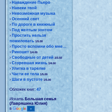
›
Наваждение Пьеро
›
Навеки твой
›
Невозможная музыка
›
Осенний свет
›
По дороге в книжный
›
Под желтым зонтом
›
Простить нельзя
помиловать
1/5.00
›
Просто вспомни обо мне…
›
Рикошет
1/4.00
›
Свободные от детей
2/3.50
›
Сгоревшая жизнь
1/4.00
›
Улитка в тарелке
›
Части ее тела
1/5.00
›
Шаги в пустоте
1/5.00
Обложек книг:
47
Искать
Большая семья
(Лавряшина Юлия)
в