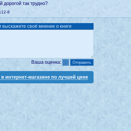
й дорогой так трудно?
112-8
 выскажите своё мнение о книге
Ваша оценка:
у в интернет-магазине по лучшей цене