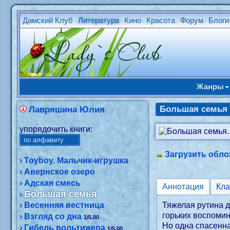
Дамский Клуб
Литература
Кино
Красота
Форум
Блоги
•
•
•
•
•
Жанры
Большая семья
Лавряшина Юлия
упорядочить книги:
Загрузить обло
›
Toyboy. Мальчик-игрушка
›
Авернское озеро
›
Адская смесь
Аннотация
Кл
Большая семья
›
›
Весенняя вестница
Тяжелая рутина д
горьких воспомин
›
Взгляд со дна
1/5.00
Но одна спасенна
›
Гибель вольтижера
1/5.00