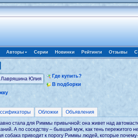
Авторы
Серии
Новинки
Рейтинги
Отзывы
С
Где купить?
В подборки
жку
ассификаторы
Обложки
Объявления
авно стала для Риммы привычной: она живет над автомасте
аний. А по соседству – бывший муж, как тень пережитого не
я собака приводит к порогу Риммы людей, которые почему-т