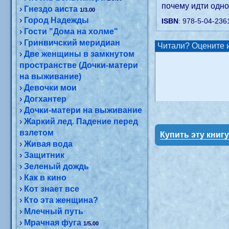
почему идти одно
›
Гнездо аиста
1/3.00
›
Город Надежды
ISBN
: 978-5-04-236
›
Гости "Дома на холме"
›
Гринвичский меридиан
Читали? Оцените и
›
Две женщины в замкнутом
пространстве (Дочки-матери
на выживание)
›
Девочки мои
›
Догхантер
›
Дочки-матери на выживание
›
Жаркий лед. Падение перед
взлетом
Купить эту книг
›
Живая вода
›
Защитник
›
Зеленый дождь
›
Как в кино
›
Кот знает все
›
Кто эта женщина?
›
Млечный путь
›
Мрачная фуга
1/5.00