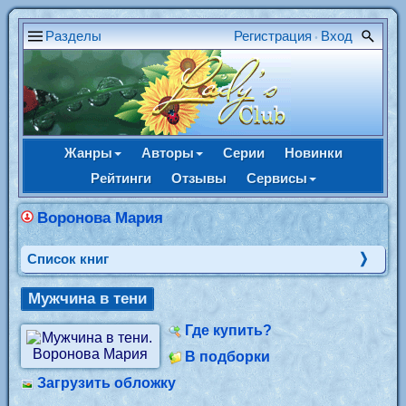
Разделы
Регистрация
Вход
•
Жанры
Авторы
Серии
Новинки
Рейтинги
Отзывы
Сервисы
Воронова Мария
Cписок книг
Мужчина в тени
Где купить?
В подборки
Загрузить обложку