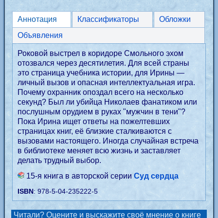
Аннотация
Классификаторы
Обложки
Объявления
Роковой выстрел в коридоре Смольного эхом
отозвался через десятилетия. Для всей страны
это страница учебника истории, для Ирины —
личный вызов и опасная интеллектуальная игра.
Почему охранник опоздал всего на несколько
секунд? Был ли убийца Николаев фанатиком или
послушным орудием в руках "мужчин в тени"?
Пока Ирина ищет ответы на пожелтевших
страницах книг, её близкие сталкиваются с
вызовами настоящего. Иногда случайная встреча
в библиотеке меняет всю жизнь и заставляет
делать трудный выбор.
15-я книга в авторской серии
Суд сердца
ISBN
: 978-5-04-235222-5
Читали? Оцените и выскажите своё мнение о книге