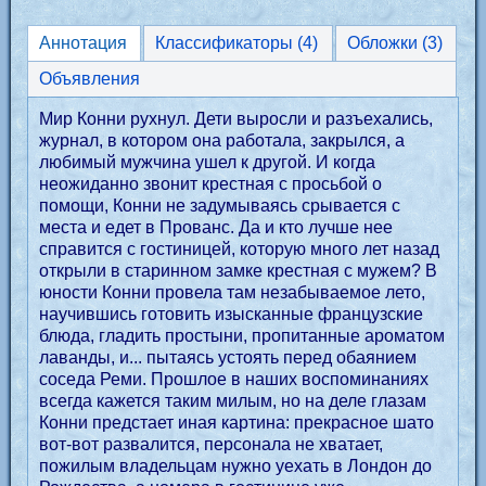
Аннотация
Классификаторы (4)
Обложки (3)
Объявления
Мир Конни рухнул. Дети выросли и разъехались,
журнал, в котором она работала, закрылся, а
любимый мужчина ушел к другой. И когда
неожиданно звонит крестная с просьбой о
помощи, Конни не задумываясь срывается с
места и едет в Прованс. Да и кто лучше нее
справится с гостиницей, которую много лет назад
открыли в старинном замке крестная с мужем? В
юности Конни провела там незабываемое лето,
научившись готовить изысканные французские
блюда, гладить простыни, пропитанные ароматом
лаванды, и... пытаясь устоять перед обаянием
соседа Реми. Прошлое в наших воспоминаниях
всегда кажется таким милым, но на деле глазам
Конни предстает иная картина: прекрасное шато
вот-вот развалится, персонала не хватает,
пожилым владельцам нужно уехать в Лондон до