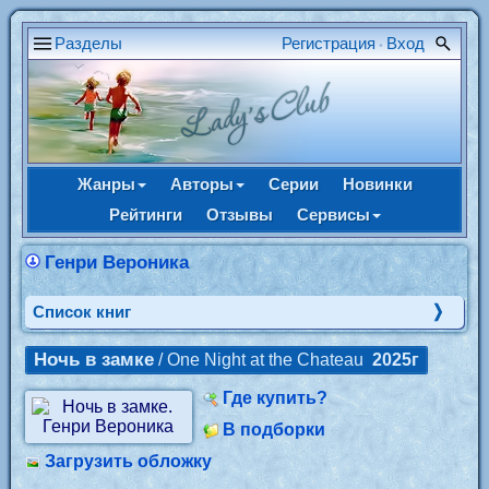
Разделы
Регистрация
Вход
•
Жанры
Авторы
Серии
Новинки
Рейтинги
Отзывы
Сервисы
Генри Вероника
Cписок книг
Ночь в замке
/ One Night at the Chateau
2025г
Где купить?
В подборки
Загрузить обложку